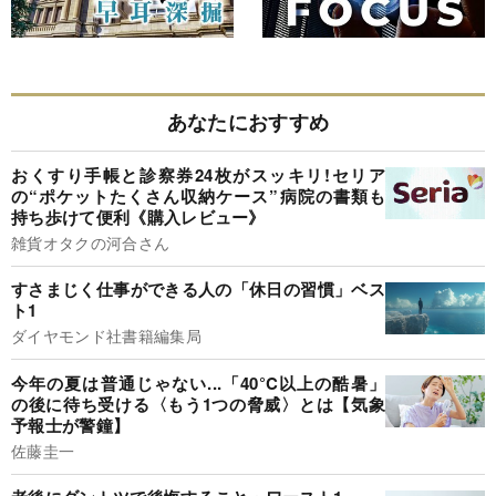
あなたにおすすめ
おくすり手帳と診察券24枚がスッキリ!セリア
の“ポケットたくさん収納ケース”病院の書類も
持ち歩けて便利《購入レビュー》
雑貨オタクの河合さん
すさまじく仕事ができる人の「休日の習慣」ベス
ト1
ダイヤモンド社書籍編集局
今年の夏は普通じゃない...「40°C以上の酷暑」
の後に待ち受ける〈もう1つの脅威〉とは【気象
予報士が警鐘】
佐藤圭一