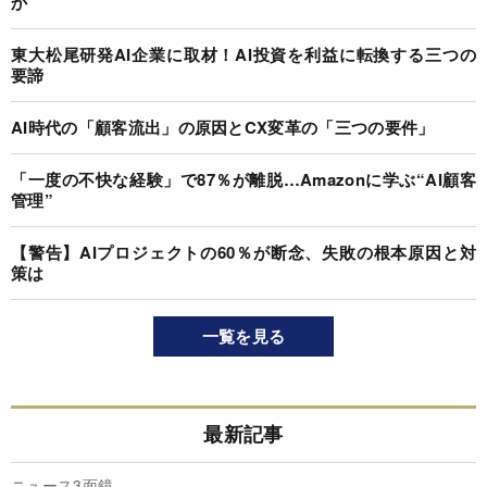
か
東大松尾研発AI企業に取材！AI投資を利益に転換する三つの
要諦
AI時代の「顧客流出」の原因とCX変革の「三つの要件」
「一度の不快な経験」で87％が離脱…Amazonに学ぶ“AI顧客
管理”
【警告】AIプロジェクトの60％が断念、失敗の根本原因と対
策は
一覧を見る
最新記事
ニュース3面鏡