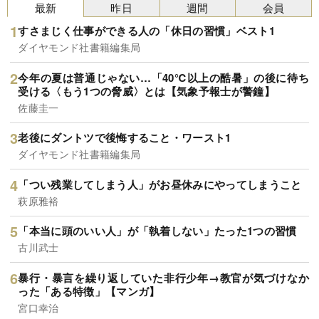
最新
昨日
週間
会員
すさまじく仕事ができる人の「休日の習慣」ベスト1
ダイヤモンド社書籍編集局
今年の夏は普通じゃない…「40℃以上の酷暑」の後に待ち
受ける〈もう1つの脅威〉とは【気象予報士が警鐘】
佐藤圭一
老後にダントツで後悔すること・ワースト1
ダイヤモンド社書籍編集局
「つい残業してしまう人」がお昼休みにやってしまうこと
萩原雅裕
「本当に頭のいい人」が「執着しない」たった1つの習慣
古川武士
暴行・暴言を繰り返していた非行少年→教官が気づけなか
った「ある特徴」【マンガ】
宮口幸治