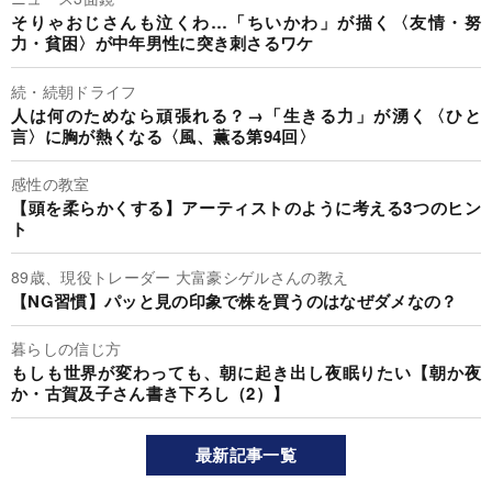
そりゃおじさんも泣くわ…「ちいかわ」が描く〈友情・努
力・貧困〉が中年男性に突き刺さるワケ
続・続朝ドライフ
人は何のためなら頑張れる？→「生きる力」が湧く〈ひと
言〉に胸が熱くなる〈風、薫る第94回〉
感性の教室
【頭を柔らかくする】アーティストのように考える3つのヒン
ト
89歳、現役トレーダー 大富豪シゲルさんの教え
【NG習慣】パッと見の印象で株を買うのはなぜダメなの？
暮らしの信じ方
もしも世界が変わっても、朝に起き出し夜眠りたい【朝か夜
か・古賀及子さん書き下ろし（2）】
最新記事一覧