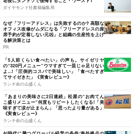
老後にダントツで後悔すること・ワースト1
ダイヤモンド社書籍編集局
なぜ「フリーアドレス」は失敗するのか? 高額な
オフィス改修がムダになる「フリーアドレスの座
席予約が定着しない元凶」と組織の生産性を上げ
る解決策とは
PR
「5人前くらい食べたい」の声も。サイゼリヤ
の“320円メニュー”ウマすぎて一皿じゃ足りない
よ...!「圧倒的コスパで美味しい」「食べたすぎ
てサイゼきた」《実食レビュー》
ランチ命の山盛くん
「あまりの美味さに2日連続」松屋の“お肉てん
こ盛りメニュー”何度もリピートしたくなる!「美
味すぎて涙が止まらん」「思ったより量がある」
《実食レビュー》
ランチ命の山盛くん
AI時代に勝つグローバル経営の条件:海外拠点の