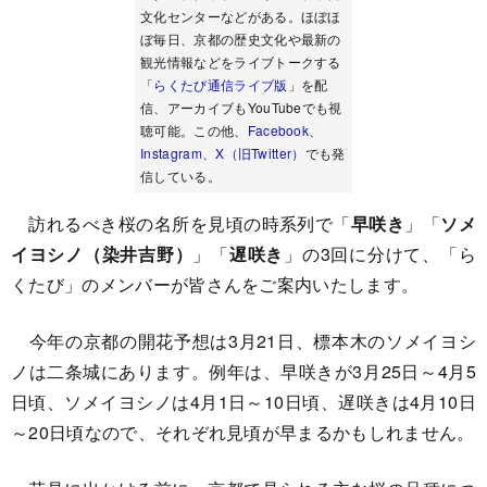
文化センターなどがある。ほぼほ
ぼ毎日、京都の歴史文化や最新の
観光情報などをライブトークする
「
らくたび通信ライブ版
」を配
信、アーカイブもYouTubeでも視
聴可能。この他、
Facebook
、
Instagram
、
X（旧Twitter）
でも発
信している。
訪れるべき桜の名所を見頃の時系列で「
早咲き
」「
ソメ
イヨシノ（染井吉野）
」「
遅咲き
」の3回に分けて、「ら
くたび」のメンバーが皆さんをご案内いたします。
今年の京都の開花予想は3月21日、標本木のソメイヨシ
ノは二条城にあります。例年は、早咲きが3月25日～4月5
日頃、ソメイヨシノは4月1日～10日頃、遅咲きは4月10日
～20日頃なので、それぞれ見頃が早まるかもしれません。