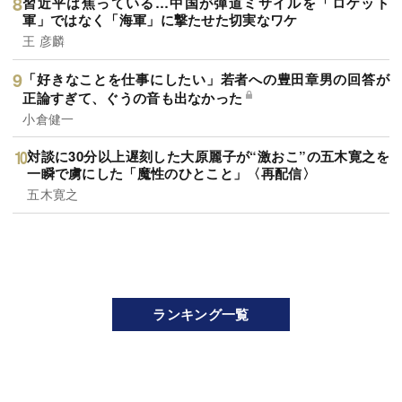
習近平は焦っている…中国が弾道ミサイルを「ロケット
軍」ではなく「海軍」に撃たせた切実なワケ
王 彦麟
「好きなことを仕事にしたい」若者への豊田章男の回答が
正論すぎて、ぐうの音も出なかった
小倉健一
対談に30分以上遅刻した大原麗子が“激おこ”の五木寛之を
一瞬で虜にした「魔性のひとこと」〈再配信〉
五木寛之
ランキング一覧