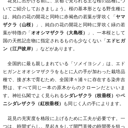
花見に出かける前に、京都で見られる主な桜の品種につ
いてご紹介しておきましょう。桜の基本形となる野生種に
は、純白の花の開花と同時に赤褐色の若葉が芽吹く「
ヤマ
ザクラ（山桜）
」、純白の花の開花と同時に芽吹く緑の若
葉が特徴の「
オオシマザクラ（大島桜​）
」、一本桜として
国の天然記念物に指定されるものも少なくない「
エドヒガ
ン（江戸彼岸）
」などがあります。
全国的に最も親しまれている「ソメイヨシノ」は、エド
ヒガンとオオシマザクラをもとに人の手が加わった栽培品
種で、接ぎ木で育むため、全国津々浦々に存在する染井吉
野は、すべて同じ一本の原木からのクローンだといいま
す。神社仏閣でよく見られる
シダレザクラ（枝垂桜）
や
ベ
ニシダレザクラ（紅枝垂桜）
も同じく人の手によります。
花見の充実度を格段に上げるために工夫が必要です。一
つは、時間ずらし。早起きをして開門直後の時間帯を狙っ