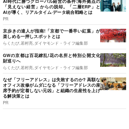
AI時代に勝つグローバル経営の条件:海外拠点の
「見えない経営」からの脱却。「二層ERP」と
AIが導く、リアルタイム·データ統合戦略とは
PR
京歩きの達人が指南!「京都で一番早い紅葉」が
楽しめる一押しスポットとは
らくたび,若村亮,ダイヤモンド・ライフ編集部
GWの京都は百花繚乱!花の名所と特別公開文化
財巡りへ
らくたび,若村亮,ダイヤモンド・ライフ編集部
なぜ「フリーアドレス」は失敗するのか? 高額な
オフィス改修がムダになる「フリーアドレスの座
席予約が定着しない元凶」と組織の生産性を上げ
る解決策とは
PR