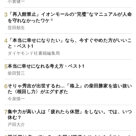
小倉健一
「再入館禁止」イオンモールの“完璧”なマニュアルが人命
を守れなかったワケ
窪田順生
「本当に幸せになりたい」なら、今すぐやめた方がいいこ
と・ベスト1
ダイヤモンド社書籍編集局
本当に幸せになれる考え方・ベスト1
柴田賢三
そりゃ秀吉が出世するわ…「格上」の柴田勝家を追い抜い
た〈根回し力〉がエグすぎた
今泉慎一
集中力が高い人は「疲れたら休憩」をしない。では、いつ
休む？
戸田大介