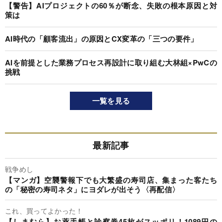
【警告】AIプロジェクトの60％が断念、失敗の根本原因と対
策は
AI時代の「顧客流出」の原因とCX変革の「三つの要件」
AIを前提とした業務プロセス再設計に取り組む大林組×PwCの
挑戦
一覧を見る
最新記事
戦争めし
【マンガ】空襲警報下でも大繁盛の寿司店、集まった客たち
の「秘密の寿司ネタ」にヨダレが出そう〈再配信〉
これ、買ってよかった！
【しまむら】お薬手帳と診察券45枚がスッポリ！1089円の