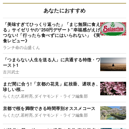
あなたにおすすめ
「美味すぎてひっくり返った」「まじ無限に食え
る」サイゼリヤの“250円デザート”幸福感がえげ
つない!「行ったら食べずにはいられない」《実
食レビュー》
ランチ命の山盛くん
「つまらない人生を送る人」に共通する特徴・ワ
ースト1
古川武士
まだ間に合う!「京都の花見」紅枝垂、遅咲き、
珍しい桜...
らくたび,若村亮,ダイヤモンド・ライフ編集部
京都で桜を満喫できる時間帯別オススメコース
らくたび,若村亮,ダイヤモンド・ライフ編集部