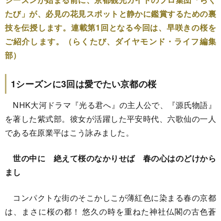
たび」が、必見の花見スポットと静かに鑑賞するための裏
技を伝授します。連載第1回となる今回は、早咲きの桜を
ご紹介します。（らくたび、ダイヤモンド・ライフ編集
部）
1シーズンに3回は愛でたい京都の桜
NHK大河ドラマ『光る君へ』の主人公で、『源氏物語』
を著した紫式部。彼女が活躍した平安時代、六歌仙の一人
である在原業平はこう詠みました。
世の中に 絶えて桜のなかりせば 春の心はのどけから
まし
コンパクトな街のそこかしこが薄紅色に染まる春の京都
は、まさに桜の都！ 悠久の時を重ねた神社仏閣の古色蒼