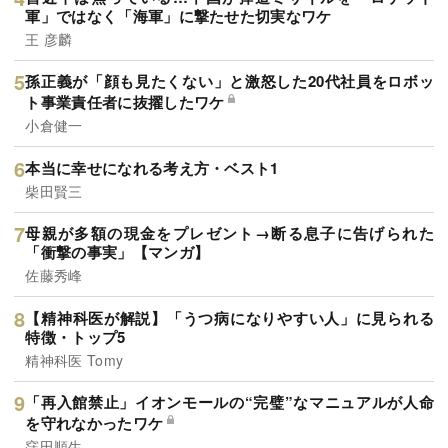
軍」ではなく「海軍」に撃たせた切実なワケ
王 彦麟
孫正義が「顔も見たくない」と激怒した20代社員をロボッ
ト事業責任者に抜擢したワケ
小倉健一
本当に幸せになれる考え方・ベスト1
柴田賢三
母親が多額の現金をプレゼント→断る息子に告げられた
「衝撃の事実」【マンガ】
佐藤秀峰
【精神科医が解説】「うつ病になりやすい人」に見られる
特徴・トップ5
精神科医 Tomy
「再入館禁止」イオンモールの“完璧”なマニュアルが人命
を守れなかったワケ
窪田順生