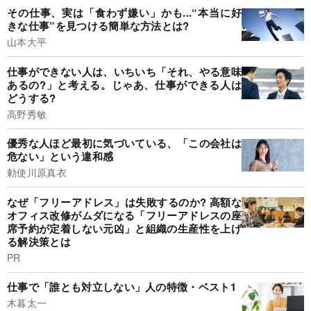
その仕事、実は「食わず嫌い」かも...“本当に好
きな仕事”を見つける簡単な方法とは?
山本大平
仕事ができない人は、いちいち「それ、やる意味
あるの?」と考える。じゃあ、仕事ができる人は
どうする?
高野秀敏
優秀な人ほど最初に気づいている、「この会社は
危ない」という違和感
勅使川原真衣
なぜ「フリーアドレス」は失敗するのか? 高額な
オフィス改修がムダになる「フリーアドレスの座
席予約が定着しない元凶」と組織の生産性を上げ
る解決策とは
PR
仕事で「誰とも対立しない」人の特徴・ベスト1
木暮太一