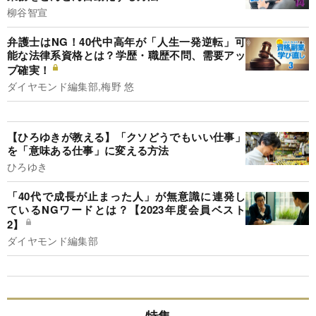
柳谷智宣
弁護士はNG！40代中高年が「人生一発逆転」可
能な法律系資格とは？学歴・職歴不問、需要アッ
プ確実！
ダイヤモンド編集部,梅野 悠
【ひろゆきが教える】「クソどうでもいい仕事」
を「意味ある仕事」に変える方法
ひろゆき
「40代で成長が止まった人」が無意識に連発し
ているNGワードとは？【2023年度会員ベスト
2】
ダイヤモンド編集部