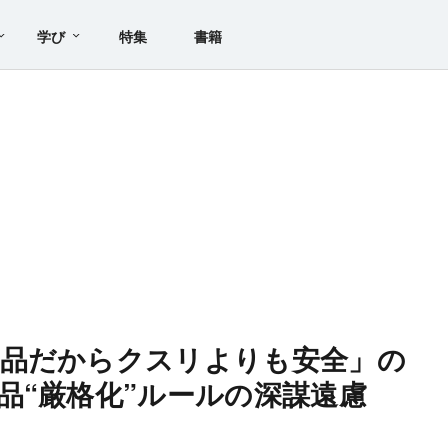
学び
特集
書籍
食品だからクスリよりも安全」の
品“厳格化”ルールの深謀遠慮