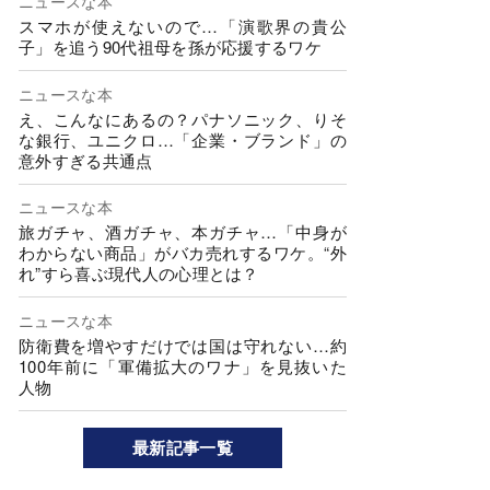
ニュースな本
スマホが使えないので…「演歌界の貴公
子」を追う90代祖母を孫が応援するワケ
ニュースな本
え、こんなにあるの？パナソニック、りそ
な銀行、ユニクロ…「企業・ブランド」の
意外すぎる共通点
ニュースな本
旅ガチャ、酒ガチャ、本ガチャ…「中身が
わからない商品」がバカ売れするワケ。“外
れ”すら喜ぶ現代人の心理とは？
ニュースな本
防衛費を増やすだけでは国は守れない…約
100年前に「軍備拡大のワナ」を見抜いた
人物
最新記事一覧