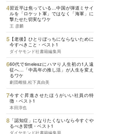
習近平は焦っている…中国が弾道ミサイ
ルを「ロケット軍」ではなく「海軍」に
撃たせた切実なワケ
王 彦麟
【老後】ひとりぼっちにならないために
今すべきこと・ベスト1
ダイヤモンド社書籍編集局
60代でtimeleszにハマり人生初の1人遠
征へ…「中高年の推し活」が人生を変え
るワケ
劇団雌猫,松下真由美
今すぐ昇進させたほうがいい社員の特
徴・ベスト1
本田淳也
「認知症」になりたくないなら今すぐや
るべき習慣・ベスト1
ダイヤモンド社書籍編集局