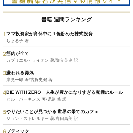
書籍 週間ランキング
ママ投資家が育休中に１億貯めた株式投資
ちょる子 著
筋肉が全て
ガブリエル・ライオン 著/御立英史 訳
嫌われる勇気
岸見一郎 著/古賀史健 著
DIE WITH ZERO 人生が豊かになりすぎる究極のルール
ビル・パーキンス 著/児島 修 訳
やりたいことが見つかる 世界の果てのカフェ
ジョン・ストレルキー 著/鹿田昌美 訳
ブティック