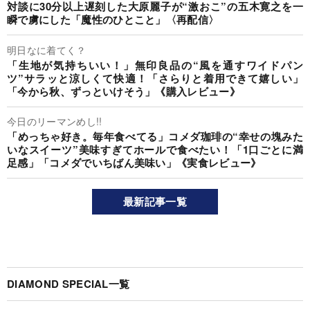
対談に30分以上遅刻した大原麗子が“激おこ”の五木寛之を一
瞬で虜にした「魔性のひとこと」〈再配信〉
明日なに着てく？
「生地が気持ちいい！」無印良品の“風を通すワイドパン
ツ”サラッと涼しくて快適！「さらりと着用できて嬉しい」
「今から秋、ずっといけそう」《購入レビュー》
今日のリーマンめし!!
「めっちゃ好き。毎年食べてる」コメダ珈琲の“幸せの塊みた
いなスイーツ”美味すぎてホールで食べたい！「1口ごとに満
足感」「コメダでいちばん美味い」《実食レビュー》
最新記事一覧
DIAMOND SPECIAL一覧