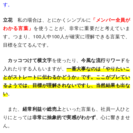
す。
立花
私の場合は、とにかくシンプルに
「メンバー全員が
わかる言葉」
を使うことが、非常に重要だと考えていま
す。つまり、100人中100人が確実に理解できる言葉で、
目標を立てるんです。
カッコつけて横文字
を使ったり、
今風な流行りワード
を
入れたりする人もいますが、
一番大事なのは「やりたいこ
とがストレートに伝わるかどうか」です。ここがブレてい
るようでは、目標が理解されないですし、
当然結果も出な
い
。
また、
経常利益
や
総売上
といった言葉も、社員一人ひと
りにとっては
非常に抽象的で実感がわかず
、心に響きませ
ん。