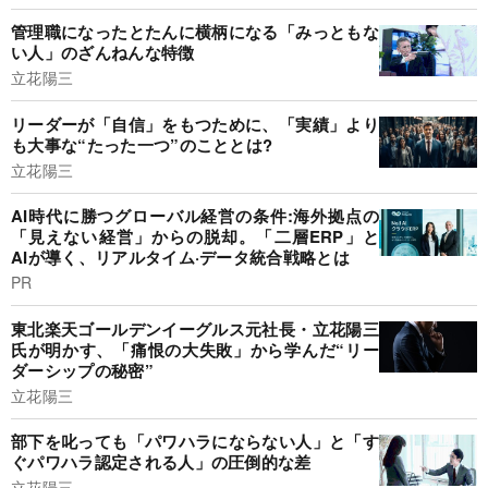
管理職になったとたんに横柄になる「みっともな
い人」のざんねんな特徴
立花陽三
リーダーが「自信」をもつために、「実績」より
も大事な“たった一つ”のこととは?
立花陽三
AI時代に勝つグローバル経営の条件:海外拠点の
「見えない経営」からの脱却。「二層ERP」と
AIが導く、リアルタイム·データ統合戦略とは
PR
東北楽天ゴールデンイーグルス元社長・立花陽三
氏が明かす、「痛恨の大失敗」から学んだ“リー
ダーシップの秘密”
立花陽三
部下を叱っても「パワハラにならない人」と「す
ぐパワハラ認定される人」の圧倒的な差
立花陽三