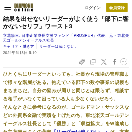
ログイン
結果を出せないリーダーがよく使う「部下に響
かないセリフ」ワースト3
立花陽三:
日本企業成長支援ファンド「PROSPER」代表、元・東北楽
天ゴールデンイーグルス社長
キャリア・働き方
リーダーは偉くない。
2024年6月8日 5:10
ひとくちにリーダーといっても、社長から現場の管理職ま
で様々な階層がある。抱えている部下の数や事業の規模も
まちまちだ。自分の悩みが周りと同じとは限らず、相談す
る相手がいなくて困っている人も少なくないだろう。
そんなときに参考になるのが、ゴールドマン・サックスな
どの外資系金融で実績を上げたのち、東北楽天ゴールデン
イーグルス社長として「優勝」と「収益拡大」をW達成し
た立花陽三さんの著書
『リーダーは偉くない。』
だ。本書