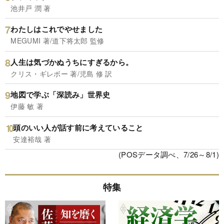
池井戸 潤 著
わたしはこれでやせました
MEGUMI 著/道下将太郎 監修
人生は気づかぬうちにすぎるから。
クリス・ギレボー 著/児島 修 訳
地図で学ぶ「深読み」世界史
伊藤 敏 著
頭のいい人が話す前に考えていること
安達裕哉 著
(POSデータ調べ、7/26～8/1)
特集