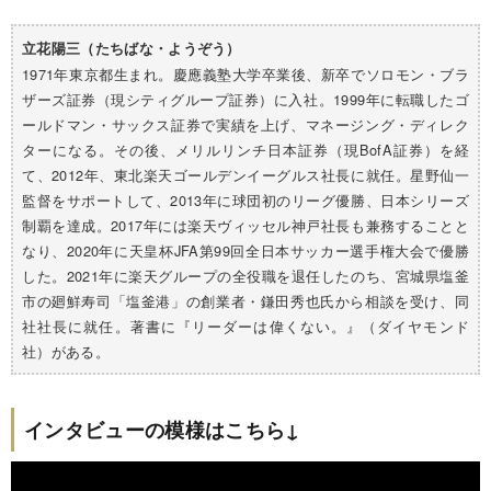
立花陽三（たちばな・ようぞう）
1971年東京都生まれ。慶應義塾大学卒業後、新卒でソロモン・ブラ
ザーズ証券（現シティグループ証券）に入社。1999年に転職したゴ
ールドマン・サックス証券で実績を上げ、マネージング・ディレク
ターになる。その後、メリルリンチ日本証券（現BofA証券）を経
て、2012年、東北楽天ゴールデンイーグルス社長に就任。星野仙一
監督をサポートして、2013年に球団初のリーグ優勝、日本シリーズ
制覇を達成。2017年には楽天ヴィッセル神戸社長も兼務することと
なり、2020年に天皇杯JFA第99回全日本サッカー選手権大会で優勝
した。2021年に楽天グループの全役職を退任したのち、宮城県塩釜
市の廻鮮寿司「塩釜港」の創業者・鎌田秀也氏から相談を受け、同
社社長に就任。著書に『リーダーは偉くない。』（ダイヤモンド
社）がある。
インタビューの模様はこちら↓