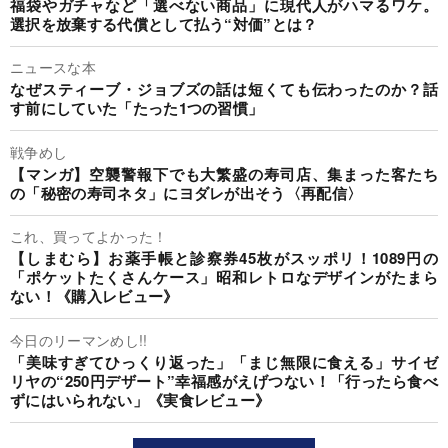
福袋やガチャなど「選べない商品」に現代人がハマるワケ。
選択を放棄する代償として払う“対価”とは？
ニュースな本
なぜスティーブ・ジョブズの話は短くても伝わったのか？話
す前にしていた「たった1つの習慣」
戦争めし
【マンガ】空襲警報下でも大繁盛の寿司店、集まった客たち
の「秘密の寿司ネタ」にヨダレが出そう〈再配信〉
これ、買ってよかった！
【しまむら】お薬手帳と診察券45枚がスッポリ！1089円の
「ポケットたくさんケース」昭和レトロなデザインがたまら
ない！《購入レビュー》
今日のリーマンめし!!
「美味すぎてひっくり返った」「まじ無限に食える」サイゼ
リヤの“250円デザート”幸福感がえげつない！「行ったら食べ
ずにはいられない」《実食レビュー》