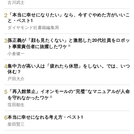
古川武士
「本当に幸せになりたい」なら、今すぐやめた方がいいこ
と・ベスト1
ダイヤモンド社書籍編集局
孫正義が「顔も見たくない」と激怒した20代社員をロボッ
ト事業責任者に抜擢したワケ
小倉健一
集中力が高い人は「疲れたら休憩」をしない。では、いつ
休む？
戸田大介
「再入館禁止」イオンモールの“完璧”なマニュアルが人命
を守れなかったワケ
窪田順生
本当に幸せになれる考え方・ベスト1
柴田賢三