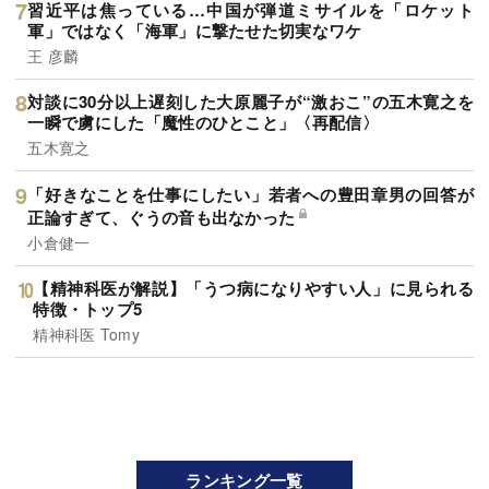
習近平は焦っている…中国が弾道ミサイルを「ロケット
軍」ではなく「海軍」に撃たせた切実なワケ
王 彦麟
対談に30分以上遅刻した大原麗子が“激おこ”の五木寛之を
一瞬で虜にした「魔性のひとこと」〈再配信〉
五木寛之
「好きなことを仕事にしたい」若者への豊田章男の回答が
正論すぎて、ぐうの音も出なかった
小倉健一
【精神科医が解説】「うつ病になりやすい人」に見られる
特徴・トップ5
精神科医 Tomy
ランキング一覧