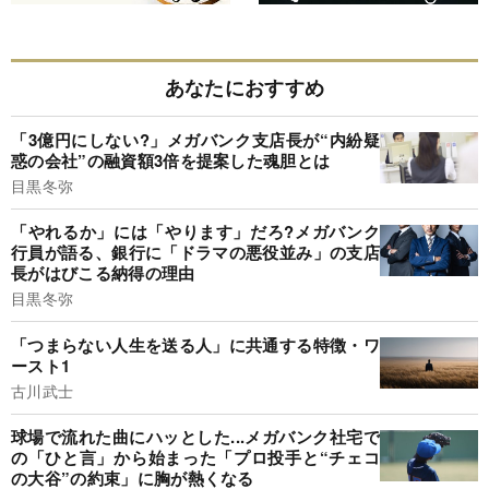
あなたにおすすめ
「3億円にしない?」メガバンク支店長が“内紛疑
惑の会社”の融資額3倍を提案した魂胆とは
目黒冬弥
「やれるか」には「やります」だろ?メガバンク
行員が語る、銀行に「ドラマの悪役並み」の支店
長がはびこる納得の理由
目黒冬弥
「つまらない人生を送る人」に共通する特徴・ワ
ースト1
古川武士
球場で流れた曲にハッとした...メガバンク社宅で
の「ひと言」から始まった「プロ投手と“チェコ
の大谷”の約束」に胸が熱くなる