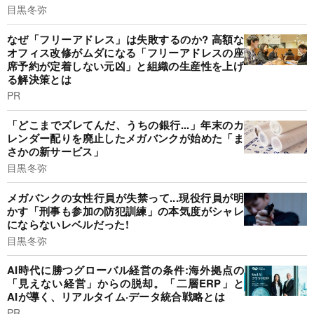
目黒冬弥
なぜ「フリーアドレス」は失敗するのか? 高額な
オフィス改修がムダになる「フリーアドレスの座
席予約が定着しない元凶」と組織の生産性を上げ
る解決策とは
PR
「どこまでズレてんだ、うちの銀行...」年末のカ
レンダー配りを廃止したメガバンクが始めた「ま
さかの新サービス」
目黒冬弥
メガバンクの女性行員が失禁って...現役行員が明
かす「刑事も参加の防犯訓練」の本気度がシャレ
にならないレベルだった!
目黒冬弥
AI時代に勝つグローバル経営の条件:海外拠点の
「見えない経営」からの脱却。「二層ERP」と
AIが導く、リアルタイム·データ統合戦略とは
PR