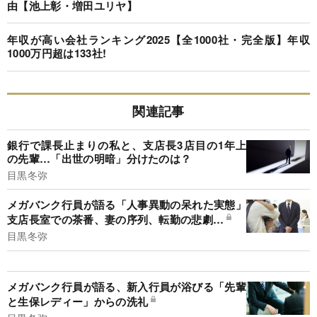
由【池上彰・増田ユリヤ】
年収が高い会社ランキング2025【全1000社・完全版】年収
1000万円超は133社!
関連記事
銀行で課長止まりの私と、支店長3店目の1年上
の先輩…「出世の明暗」分けたのは？
目黒冬弥
メガバンク行員が語る「人事異動の呆れた実態」
支店長室での茶番、妻の序列、転勤の悲劇…
目黒冬弥
メガバンク行員が語る、新入行員が浴びる「先輩
と生保レディー」からの洗礼