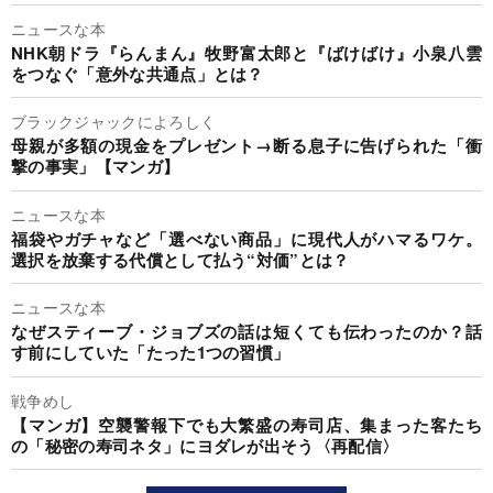
ニュースな本
NHK朝ドラ『らんまん』牧野富太郎と『ばけばけ』小泉八雲
をつなぐ「意外な共通点」とは？
ブラックジャックによろしく
母親が多額の現金をプレゼント→断る息子に告げられた「衝
撃の事実」【マンガ】
ニュースな本
福袋やガチャなど「選べない商品」に現代人がハマるワケ。
選択を放棄する代償として払う“対価”とは？
ニュースな本
なぜスティーブ・ジョブズの話は短くても伝わったのか？話
す前にしていた「たった1つの習慣」
戦争めし
【マンガ】空襲警報下でも大繁盛の寿司店、集まった客たち
の「秘密の寿司ネタ」にヨダレが出そう〈再配信〉