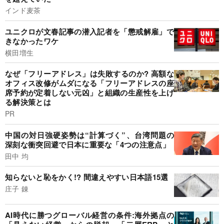
インド麦茶
ユニクロが文春記事の潜入記者を「懲戒解雇」で
きなかったワケ
横田増生
なぜ「フリーアドレス」は失敗するのか? 高額な
オフィス改修がムダになる「フリーアドレスの座
席予約が定着しない元凶」と組織の生産性を上げ
る解決策とは
PR
中国の対日強硬姿勢は“計算づく”、台湾問題の
深刻な衝突回避で日本に重要な「4つの注意点」
田中 均
知らないと恥をかく!? 間違えやすい日本語15選
庄子 錬
AI時代に勝つグローバル経営の条件:海外拠点の