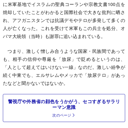
に米軍基地でイスラムの聖典コーランや宗教文書100点を
焼却していたことがわかると国際社会で大きな批判に晒さ
れ、アフガニスタンでは抗議デモやテロが多発して多くの
人が亡くなった。これを受けて米軍もこの兵士を処分、オ
バマ大統領（当時）も謝罪に追い込まれている。
つまり、激しく憎しみ合うような国家・民族間であって
も、相手の信仰や尊厳を「放尿」で貶めるというのは、
「人として超えてはいけない一線」なのだ。激しい紛争が
続く中東でも、エルサレムやメッカで「放尿テロ」があっ
たなどと聞かないではないか。
警視庁や外務省の顔色をうかがう、セコすぎるサラリ
ーマン意識
次のページ