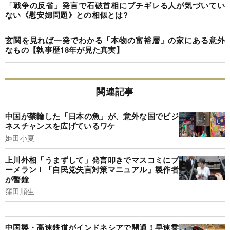
「戦争の反省」発言で石破首相にブチギレる人が気づいてい
ない《慰安婦問題》との相似とは?
玄関を見れば一発でわかる「本物の富裕層」の家にある意外
なもの【執事歴18年が見た真実】
関連記事
中国が禁輸した「日本の魚」が、意外な国でビジ
ネスチャンスを広げているワケ
姫田小夏
上川外相「うまずして」発言叩きでマスコミにブ
ーメラン！「自民党失言対策マニュアル」製作者
が警鐘
窪田順生
中国製・高速鉄道がインドネシアで開通！早速乗