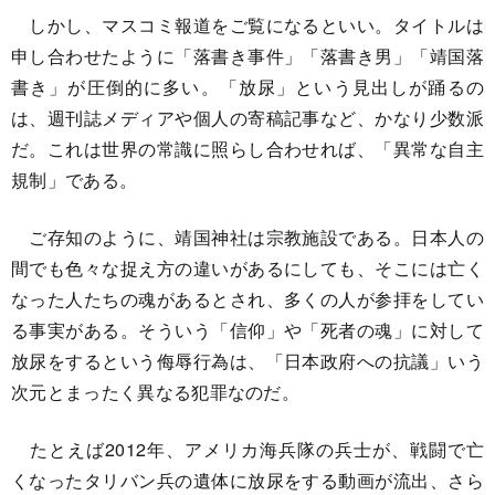
しかし、マスコミ報道をご覧になるといい。タイトルは
申し合わせたように「落書き事件」「落書き男」「靖国落
書き」が圧倒的に多い。「放尿」という見出しが踊るの
は、週刊誌メディアや個人の寄稿記事など、かなり少数派
だ。これは世界の常識に照らし合わせれば、「異常な自主
規制」である。
ご存知のように、靖国神社は宗教施設である。日本人の
間でも色々な捉え方の違いがあるにしても、そこには亡く
なった人たちの魂があるとされ、多くの人が参拝をしてい
る事実がある。そういう「信仰」や「死者の魂」に対して
放尿をするという侮辱行為は、「日本政府への抗議」いう
次元とまったく異なる犯罪なのだ。
たとえば2012年、アメリカ海兵隊の兵士が、戦闘で亡
くなったタリバン兵の遺体に放尿をする動画が流出、さら