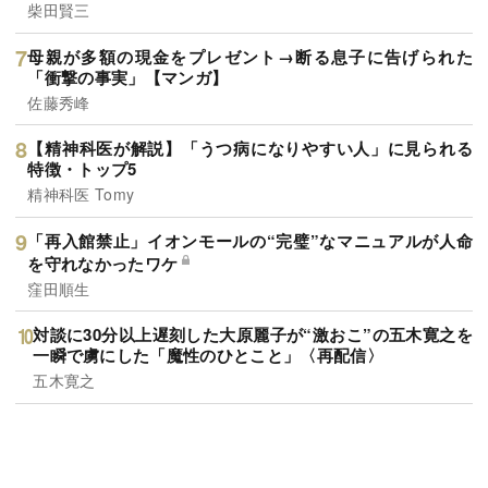
柴田賢三
母親が多額の現金をプレゼント→断る息子に告げられた
「衝撃の事実」【マンガ】
佐藤秀峰
【精神科医が解説】「うつ病になりやすい人」に見られる
特徴・トップ5
精神科医 Tomy
「再入館禁止」イオンモールの“完璧”なマニュアルが人命
を守れなかったワケ
窪田順生
対談に30分以上遅刻した大原麗子が“激おこ”の五木寛之を
一瞬で虜にした「魔性のひとこと」〈再配信〉
五木寛之