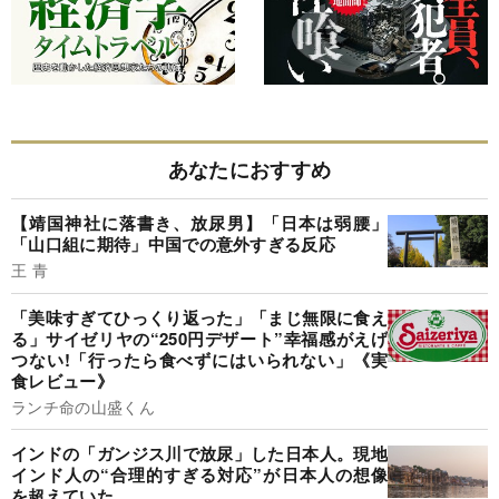
あなたにおすすめ
【靖国神社に落書き、放尿男】「日本は弱腰」
「山口組に期待」中国での意外すぎる反応
王 青
「美味すぎてひっくり返った」「まじ無限に食え
る」サイゼリヤの“250円デザート”幸福感がえげ
つない!「行ったら食べずにはいられない」《実
食レビュー》
ランチ命の山盛くん
インドの「ガンジス川で放尿」した日本人。現地
インド人の“合理的すぎる対応”が日本人の想像
を超えていた