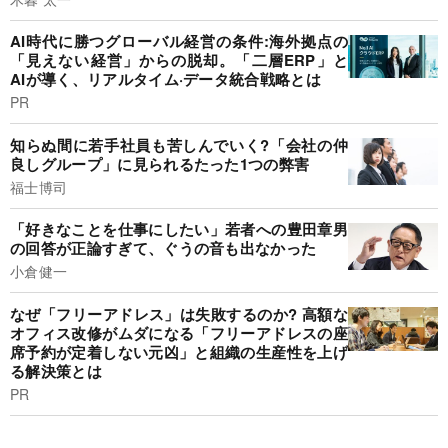
AI時代に勝つグローバル経営の条件:海外拠点の
「見えない経営」からの脱却。「二層ERP」と
AIが導く、リアルタイム·データ統合戦略とは
PR
知らぬ間に若手社員も苦しんでいく?「会社の仲
良しグループ」に見られるたった1つの弊害
福士博司
「好きなことを仕事にしたい」若者への豊田章男
の回答が正論すぎて、ぐうの音も出なかった
小倉健一
なぜ「フリーアドレス」は失敗するのか? 高額な
オフィス改修がムダになる「フリーアドレスの座
席予約が定着しない元凶」と組織の生産性を上げ
る解決策とは
PR