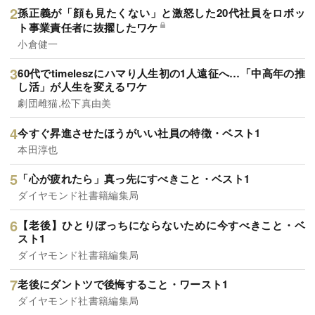
孫正義が「顔も見たくない」と激怒した20代社員をロボッ
ト事業責任者に抜擢したワケ
小倉健一
60代でtimeleszにハマり人生初の1人遠征へ…「中高年の推
し活」が人生を変えるワケ
劇団雌猫,松下真由美
今すぐ昇進させたほうがいい社員の特徴・ベスト1
本田淳也
「心が疲れたら」真っ先にすべきこと・ベスト1
ダイヤモンド社書籍編集局
【老後】ひとりぼっちにならないために今すべきこと・ベ
スト1
ダイヤモンド社書籍編集局
老後にダントツで後悔すること・ワースト1
ダイヤモンド社書籍編集局