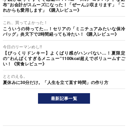
布”お会計がスムーズになった！「ぜーんぶ収まります」「こ
れからも愛用します」《購入レビュー》
これ、買ってよかった！
こういうの待ってた…！セリアの「ミニチュアみたいな保冷
バッグ」炎天下で2時間経っても冷たい！《購入レビュー》
今日のリーマンめし!!
【びっくりドンキー】よくばり感がハンパない…！夏限定
の“わんぱくすぎるメニュー”1100kcal超えでボリュームすご
い！《実食レビュー》
ととのえる。
夏休みに30分だけ。「人生を立て直す時間」の作り方
最新記事一覧