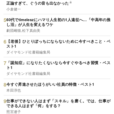
正論すぎて、ぐうの音も出なかった
小倉健一
60代でtimeleszにハマり人生初の1人遠征へ…「中高年の推
し活」が人生を変えるワケ
劇団雌猫,松下真由美
【老後】ひとりぼっちにならないために今すべきこと・ベ
スト1
ダイヤモンド社書籍編集局
「認知症」になりたくないなら今すぐやるべき習慣・ベス
ト1
ダイヤモンド社書籍編集局
今すぐ昇進させたほうがいい社員の特徴・ベスト1
本田淳也
仕事ができない人はまず「スキル」を磨く。では、仕事が
できる人はまず「何」をする？
照宮遼子