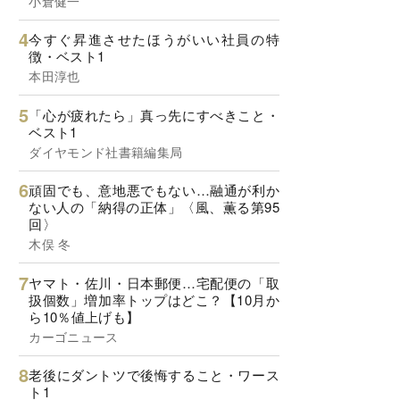
小倉健一
今すぐ昇進させたほうがいい社員の特
徴・ベスト1
本田淳也
「心が疲れたら」真っ先にすべきこと・
ベスト1
ダイヤモンド社書籍編集局
頑固でも、意地悪でもない…融通が利か
ない人の「納得の正体」〈風、薫る第95
回〉
木俣 冬
ヤマト・佐川・日本郵便…宅配便の「取
扱個数」増加率トップはどこ？【10月か
ら10％値上げも】
カーゴニュース
老後にダントツで後悔すること・ワース
ト1