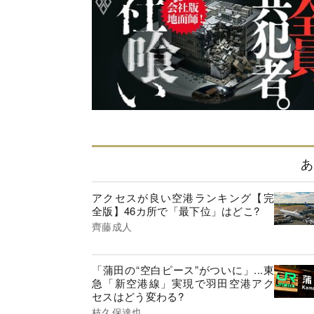
あ
アクセスが良い空港ランキング【完
全版】46カ所で「最下位」はどこ?
齊藤成人
「蒲田の“空白ピース”がついに」...東
急「新空港線」実現で羽田空港アク
セスはどう変わる?
枝久保達也