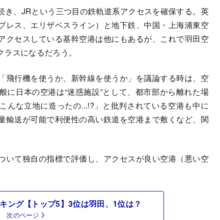
き、JRという三つ目の鉄軌道系アクセスを確保する。英
プレス、エリザベスライン）と地下鉄、中国・上海浦東空
アクセスしている基幹空港は他にもあるが、これで羽田空
クラスになるだろう。
「飛行機を使うか、新幹線を使うか」を議論する時は、空
般に日本の空港は“迷惑施設”として、都市部から離れた場
んな立地に造ったの...!?」と批判されている空港も中に
量輸送が可能で利便性の高い鉄道を空港まで敷くなど、関
。
ついて独自の指標で評価し、アクセスが良い空港（悪い空
キング【トップ5】3位は羽田、1位は？
次のページ