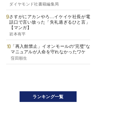
ダイヤモンド社書籍編集局
さすがにアカンやろ…イケイケ社長が電
話口で言い放った「失礼過ぎるひと言」
【マンガ】
岩本有平
「再入館禁止」イオンモールの“完璧”な
マニュアルが人命を守れなかったワケ
窪田順生
ランキング一覧