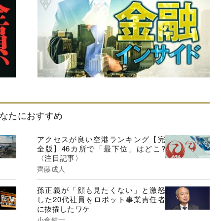
なたにおすすめ
アクセスが良い空港ランキング【完
全版】46カ所で「最下位」はどこ?
〈注目記事〉
齊藤成人
孫正義が「顔も見たくない」と激怒
した20代社員をロボット事業責任者
に抜擢したワケ
小倉健一