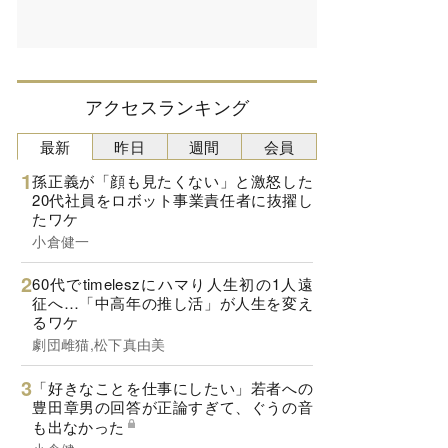
アクセスランキング
最新
昨日
週間
会員
孫正義が「顔も見たくない」と激怒した
20代社員をロボット事業責任者に抜擢し
たワケ
小倉健一
60代でtimeleszにハマり人生初の1人遠
征へ…「中高年の推し活」が人生を変え
るワケ
劇団雌猫,松下真由美
「好きなことを仕事にしたい」若者への
豊田章男の回答が正論すぎて、ぐうの音
も出なかった