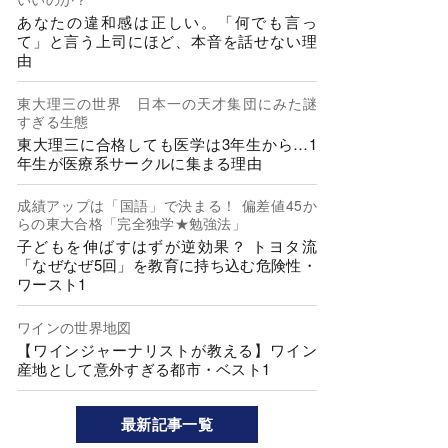
あなたの違和感は正しい。「何でも言っ
て」と言う上司にほど、本音を話せない理
由
東大理三の世界 日本一の天才集団にみた謎
すぎる生態
東大理三に合格しても医学は3年生から…1
年生が医療系サークルに集まる理由
成績アップは「国語」で決まる！ 偏差値45か
らの東大合格「完全独学★勉強法」
子どもを伸ばすはずが逆効果？ トヨタ流
「なぜなぜ5回」を教育に持ち込む危険性・
ワースト1
ワインの世界地図
【ワインジャーナリストが教える】ワイン
産地として意外すぎる都市・ベスト1
最新記事一覧