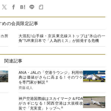
すめの会員限定記事
6カ所
大混乱!山手線・京浜東北線ストップは“氷山の一
角”?JR東日本で「人為的ミス」が頻発する危機
関連記事
ANA・JALの「空港ラウンジ」利用特
典は価値がさらに高まる！そのワケ
を専門家が解説
齊藤成人
神戸空港国際線はスカイマーク＆FDA
がカギになる！関西空港は大規模改
装で「充実度」トップへ