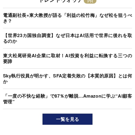
電通副社長×東大教授が語る「利益の松竹梅」なぜ松を狙うべ
き？
【世界23カ国独自調査】なぜ日本はAI活用で世界に後れを取
るのか
東大松尾研発AI企業に取材！AI投資を利益に転換する三つの
要諦
Sky執行役員が明かす、SFA定着失敗の【本質的原因】とは何
か
「一度の不快な経験」で87％が離脱…Amazonに学ぶ“AI顧客
管理”
一覧を見る