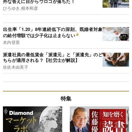
外な答えに目からウロコが落ちた！
ひろゆき,根本和彦
出生率「1.20」8年連続低下の深刻、既婚者対象
の給付増額では少子化は止まらない
木内登英
派遣社員の最低賃金「派遣元」と「派遣先」のど
ちらが適用される？【社労士が解説】
佐佐木由美子
特集