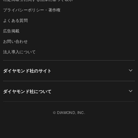
プライバシーポリシー・著作権
よくある質問
広告掲載
お問い合わせ
法人導入について
ダイヤモンド社のサイト
Diamond Online(English)
ダイヤモンド社について
週刊ダイヤモンド
ダイヤモンド社TOP
DIAMONDハーバード・ビジネス・レビュー
© DIAMOND, INC.
会社概要
ダイヤモンドZAi（デジタル版）
採用情報
書籍オンライン
お知らせ