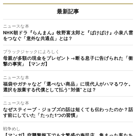
最新記事
ニュースな本
NHK朝ドラ『らんまん』牧野富太郎と『ばけばけ』小泉八雲
をつなぐ「意外な共通点」とは？
ブラックジャックによろしく
母親が多額の現金をプレゼント→断る息子に告げられた「衝
撃の事実」【マンガ】
ニュースな本
福袋やガチャなど「選べない商品」に現代人がハマるワケ。
選択を放棄する代償として払う“対価”とは？
ニュースな本
なぜスティーブ・ジョブズの話は短くても伝わったのか？話
す前にしていた「たった1つの習慣」
戦争めし
【マンガ】空襲警報下でも大繁盛の寿司店、集まった客たち