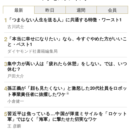
最新
昨日
週間
会員
「つまらない人生を送る人」に共通する特徴・ワースト1
古川武士
「本当に幸せになりたい」なら、今すぐやめた方がいいこ
と・ベスト1
ダイヤモンド社書籍編集局
集中力が高い人は「疲れたら休憩」をしない。では、いつ
休む？
戸田大介
孫正義が「顔も見たくない」と激怒した20代社員をロボッ
ト事業責任者に抜擢したワケ
小倉健一
習近平は焦っている…中国が弾道ミサイルを「ロケット
軍」ではなく「海軍」に撃たせた切実なワケ
王 彦麟