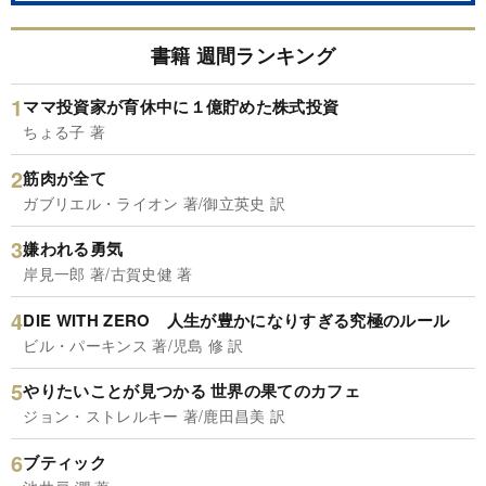
書籍 週間ランキング
ママ投資家が育休中に１億貯めた株式投資
ちょる子 著
筋肉が全て
ガブリエル・ライオン 著/御立英史 訳
嫌われる勇気
岸見一郎 著/古賀史健 著
DIE WITH ZERO 人生が豊かになりすぎる究極のルール
ビル・パーキンス 著/児島 修 訳
やりたいことが見つかる 世界の果てのカフェ
ジョン・ストレルキー 著/鹿田昌美 訳
ブティック