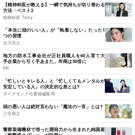
【精神科医が教える】一瞬で気持ちが切り替わる
方法・ベスト3
精神科医 Tomy
「本当に頭のいい人」が「執着しない」たった1
つの習慣
古川武士
地方の防水工事会社が正社員職人を60人育て大
手企業から引く手あまた。年商は30倍に
PR
「忙しいとキレる人」と「忙しくてもメンタルが
安定している人」の決定的な差とは?
ダイヤモンド社書籍編集局
頭の悪い人は絶対言わない「魔法の一言」とは?
三宅裕之
警察装備機材で培った開発力から生まれた純国産
「熊撃退スプレー」が話題に