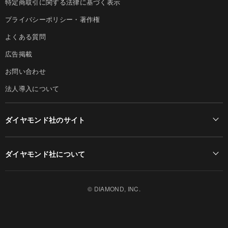
特定商取引に関する法律に基づく表示
プライバシーポリシー・著作権
よくある質問
広告掲載
お問い合わせ
法人導入について
ダイヤモンド社のサイト
Diamond Online(English)
ダイヤモンド社について
週刊ダイヤモンド
ダイヤモンド社TOP
DIAMONDハーバード・ビジネス・レビュー
© DIAMOND, INC.
会社概要
ダイヤモンドZAi（デジタル版）
採用情報
書籍オンライン