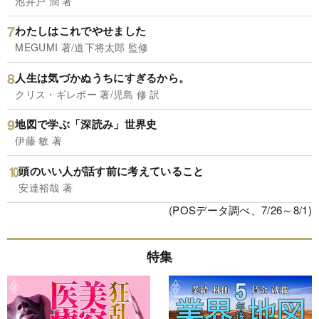
池井戸 潤 著
わたしはこれでやせました
MEGUMI 著/道下将太郎 監修
人生は気づかぬうちにすぎるから。
クリス・ギレボー 著/児島 修 訳
地図で学ぶ「深読み」世界史
伊藤 敏 著
頭のいい人が話す前に考えていること
安達裕哉 著
(POSデータ調べ、7/26～8/1)
特集