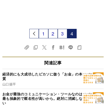
1
2
3
4
関連記事
経済的にも大成功したピカソに倣う「お金」の本
質
山口揚平
お金が最強のコミュニケーション・ツールなのは
最も抽象的で匿名性が高いから。絶対に消滅しな
い