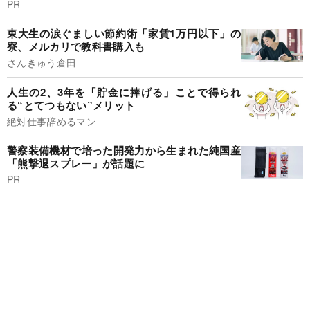
PR
東大生の涙ぐましい節約術「家賃1万円以下」の
寮、メルカリで教科書購入も
さんきゅう倉田
人生の2、3年を「貯金に捧げる」ことで得られ
る“とてつもない”メリット
絶対仕事辞めるマン
警察装備機材で培った開発力から生まれた純国産
「熊撃退スプレー」が話題に
PR