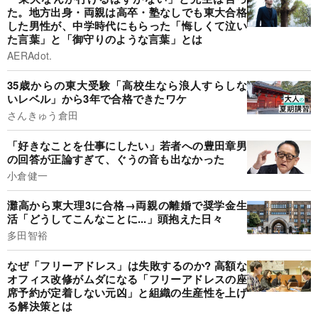
た。地方出身・両親は高卒・塾なしでも東大合格
した男性が、中学時代にもらった「悔しくて泣い
た言葉」と「御守りのような言葉」とは
AERAdot.
35歳からの東大受験「高校生なら浪人すらしな
いレベル」から3年で合格できたワケ
さんきゅう倉田
「好きなことを仕事にしたい」若者への豊田章男
の回答が正論すぎて、ぐうの音も出なかった
小倉健一
灘高から東大理3に合格→両親の離婚で奨学金生
活「どうしてこんなことに...」頭抱えた日々
多田智裕
なぜ「フリーアドレス」は失敗するのか? 高額な
オフィス改修がムダになる「フリーアドレスの座
席予約が定着しない元凶」と組織の生産性を上げ
る解決策とは