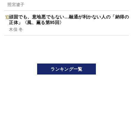
照宮遼子
頑固でも、意地悪でもない…融通が利かない人の「納得の
正体」〈風、薫る第95回〉
木俣 冬
ランキング一覧