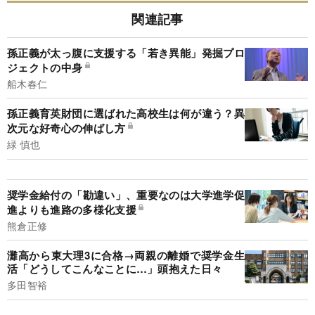
関連記事
孫正義が太っ腹に支援する「若き異能」発掘プロ
ジェクトの中身
船木春仁
孫正義育英財団に選ばれた高校生は何が違う？異
次元な好奇心の伸ばし方
緑 慎也
奨学金給付の「勘違い」、重要なのは大学進学促
進よりも進路の多様化支援
熊倉正修
灘高から東大理3に合格→両親の離婚で奨学金生
活「どうしてこんなことに…」頭抱えた日々
多田智裕