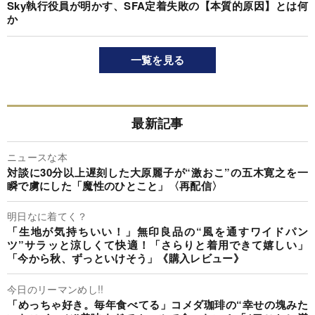
Sky執行役員が明かす、SFA定着失敗の【本質的原因】とは何
か
一覧を見る
最新記事
ニュースな本
対談に30分以上遅刻した大原麗子が“激おこ”の五木寛之を一
瞬で虜にした「魔性のひとこと」〈再配信〉
明日なに着てく？
「生地が気持ちいい！」無印良品の“風を通すワイドパン
ツ”サラッと涼しくて快適！「さらりと着用できて嬉しい」
「今から秋、ずっといけそう」《購入レビュー》
今日のリーマンめし!!
「めっちゃ好き。毎年食べてる」コメダ珈琲の“幸せの塊みた