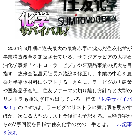
2024年3月期に過去最大の最終赤字に沈んだ住友化学が
事業構造改革を加速させている。サウジアラビアの大型石
油化学事業「ペトロ・ラービグ」や医薬品事業の拡大を目
指す、故米倉弘昌元社長の路線を修正し、事業の中心を農
薬と半導体材料にシフトする。さらに、ラービグの再建策
や医薬品子会社、住友ファーマの切り離し方針など大型の
リストラも相次ぎ打ち出している。特集
『化学サバイバ
ル！』
の＃6では、ラービグのリストラの舞台裏を明かす
ほか、次なる大型のリストラ候補も予想する。巨額赤字か
らのV字回復を目指す住友化学の次の一手とは。
>>記事
を読む