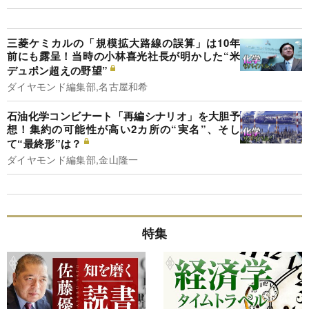
三菱ケミカルの「規模拡大路線の誤算」は10年
前にも露呈！当時の小林喜光社長が明かした“米
デュポン超えの野望”
ダイヤモンド編集部,名古屋和希
石油化学コンビナート「再編シナリオ」を大胆予
想！集約の可能性が高い2カ所の“実名”、そし
て“最終形”は？
ダイヤモンド編集部,金山隆一
特集