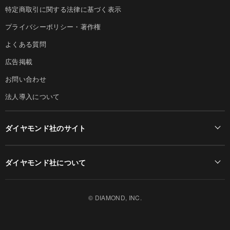
特定商取引に関する法律に基づく表示
プライバシーポリシー・著作権
よくある質問
広告掲載
お問い合わせ
法人導入について
ダイヤモンド社のサイト
Diamond Online(English)
ダイヤモンド社について
週刊ダイヤモンド
ダイヤモンド社TOP
DIAMONDハーバード・ビジネス・レビュー
© DIAMOND, INC.
会社概要
ダイヤモンドZAi（デジタル版）
採用情報
書籍オンライン