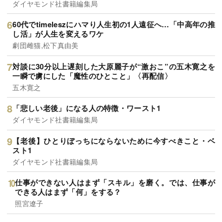
ダイヤモンド社書籍編集局
60代でtimeleszにハマり人生初の1人遠征へ…「中高年の推
し活」が人生を変えるワケ
劇団雌猫,松下真由美
対談に30分以上遅刻した大原麗子が“激おこ”の五木寛之を
一瞬で虜にした「魔性のひとこと」〈再配信〉
五木寛之
「悲しい老後」になる人の特徴・ワースト1
ダイヤモンド社書籍編集局
【老後】ひとりぼっちにならないために今すべきこと・ベ
スト1
ダイヤモンド社書籍編集局
仕事ができない人はまず「スキル」を磨く。では、仕事が
できる人はまず「何」をする？
照宮遼子