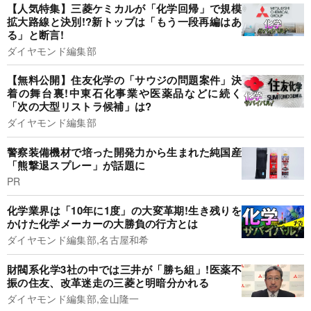
【人気特集】三菱ケミカルが「化学回帰」で規模
拡大路線と決別!?新トップは「もう一段再編はあ
る」と断言!
ダイヤモンド編集部
【無料公開】住友化学の「サウジの問題案件」決
着の舞台裏!中東石化事業や医薬品などに続く
「次の大型リストラ候補」は?
ダイヤモンド編集部
警察装備機材で培った開発力から生まれた純国産
「熊撃退スプレー」が話題に
PR
化学業界は「10年に1度」の大変革期!生き残りを
かけた化学メーカーの大勝負の行方とは
ダイヤモンド編集部,名古屋和希
財閥系化学3社の中では三井が「勝ち組」!医薬不
振の住友、改革迷走の三菱と明暗分かれる
ダイヤモンド編集部,金山隆一