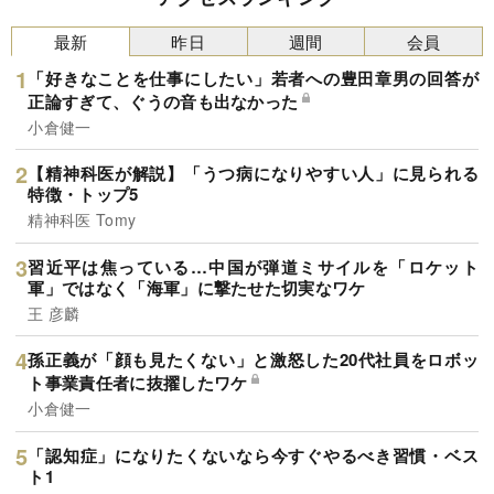
最新
昨日
週間
会員
「好きなことを仕事にしたい」若者への豊田章男の回答が
正論すぎて、ぐうの音も出なかった
小倉健一
【精神科医が解説】「うつ病になりやすい人」に見られる
特徴・トップ5
精神科医 Tomy
習近平は焦っている…中国が弾道ミサイルを「ロケット
軍」ではなく「海軍」に撃たせた切実なワケ
王 彦麟
孫正義が「顔も見たくない」と激怒した20代社員をロボッ
ト事業責任者に抜擢したワケ
小倉健一
「認知症」になりたくないなら今すぐやるべき習慣・ベス
ト1