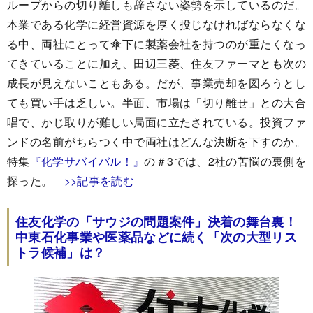
ループからの切り離しも辞さない姿勢を示しているのだ。
本業である化学に経営資源を厚く投じなければならなくな
る中、両社にとって傘下に製薬会社を持つのが重たくなっ
てきていることに加え、田辺三菱、住友ファーマとも次の
成長が見えないこともある。だが、事業売却を図ろうとし
ても買い手は乏しい。半面、市場は「切り離せ」との大合
唱で、かじ取りが難しい局面に立たされている。投資ファ
ンドの名前がちらつく中で両社はどんな決断を下すのか。
特集
『化学サバイバル！』
の＃3では、2社の苦悩の裏側を
探った。
>>記事を読む
住友化学の「サウジの問題案件」決着の舞台裏！
中東石化事業や医薬品などに続く「次の大型リス
トラ候補」は？