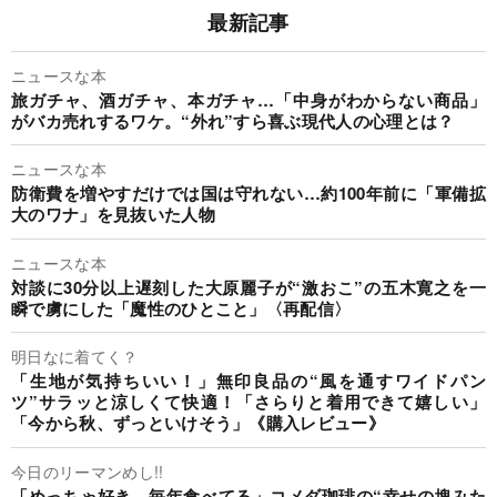
最新記事
ニュースな本
旅ガチャ、酒ガチャ、本ガチャ…「中身がわからない商品」
がバカ売れするワケ。“外れ”すら喜ぶ現代人の心理とは？
ニュースな本
防衛費を増やすだけでは国は守れない…約100年前に「軍備拡
大のワナ」を見抜いた人物
ニュースな本
対談に30分以上遅刻した大原麗子が“激おこ”の五木寛之を一
瞬で虜にした「魔性のひとこと」〈再配信〉
明日なに着てく？
「生地が気持ちいい！」無印良品の“風を通すワイドパン
ツ”サラッと涼しくて快適！「さらりと着用できて嬉しい」
「今から秋、ずっといけそう」《購入レビュー》
今日のリーマンめし!!
「めっちゃ好き。毎年食べてる」コメダ珈琲の“幸せの塊みた