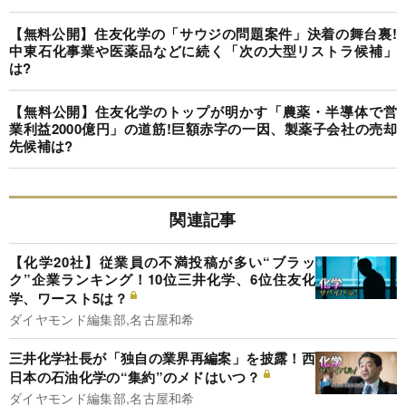
【無料公開】住友化学の「サウジの問題案件」決着の舞台裏!
中東石化事業や医薬品などに続く「次の大型リストラ候補」
は?
【無料公開】住友化学のトップが明かす「農薬・半導体で営
業利益2000億円」の道筋!巨額赤字の一因、製薬子会社の売却
先候補は?
関連記事
【化学20社】従業員の不満投稿が多い“ブラッ
ク”企業ランキング！10位三井化学、6位住友化
学、ワースト5は？
ダイヤモンド編集部,名古屋和希
三井化学社長が「独自の業界再編案」を披露！西
日本の石油化学の“集約”のメドはいつ？
ダイヤモンド編集部,名古屋和希