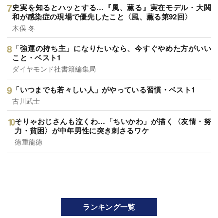
史実を知るとハッとする…『風、薫る』実在モデル・大関
和が感染症の現場で優先したこと〈風、薫る第92回〉
木俣 冬
「強運の持ち主」になりたいなら、今すぐやめた方がいい
こと・ベスト1
ダイヤモンド社書籍編集局
「いつまでも若々しい人」がやっている習慣・ベスト1
古川武士
そりゃおじさんも泣くわ…「ちいかわ」が描く〈友情・努
力・貧困〉が中年男性に突き刺さるワケ
徳重龍徳
ランキング一覧