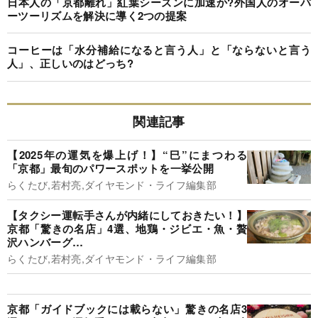
日本人の「京都離れ」紅葉シーズンに加速か?外国人のオーバ
ーツーリズムを解決に導く2つの提案
コーヒーは「水分補給になると言う人」と「ならないと言う
人」、正しいのはどっち?
関連記事
【2025年の運気を爆上げ！】“巳”にまつわる
「京都」最旬のパワースポットを一挙公開
らくたび,若村亮,ダイヤモンド・ライフ編集部
【タクシー運転手さんが内緒にしておきたい！】
京都「驚きの名店」4選、地鶏・ジビエ・魚・贅
沢ハンバーグ…
らくたび,若村亮,ダイヤモンド・ライフ編集部
京都「ガイドブックには載らない」驚きの名店3