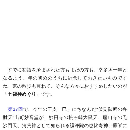
すでに初詣を済まされた方もまだの方も、幸多き一年と
なるよう、年の初めのうちに祈念しておきたいものです
ね。京の散歩も兼ねて、そんな方々におすすめしたいのが
「
七福神めぐり
」です。
第37回
で、今年の干支「巳」にちなんだ“伏見御所の弁
財天”出町妙音堂が、妙円寺の松ヶ崎大黒天、廬山寺の毘
沙門天、清荒神として知られる護浄院の恵比寿神、鷹峯に