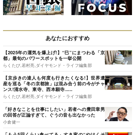
あなたにおすすめ
【2025年の運気を爆上げ!】“巳”にまつわる「京
都」最旬のパワースポットを一挙公開
らくたび,若村亮,ダイヤモンド・ライフ編集部
【京歩きの達人も何度も行きたくなる!】世界遺
産を巡る「冬の京都旅」は混み合う前の今がチャ
ンス!清水寺、東寺、西本願寺......
らくたび,若村亮,ダイヤモンド・ライフ編集部
「好きなことを仕事にしたい」若者への豊田章男
の回答が正論すぎて、ぐうの音も出なかった
小倉健一
「もう5回くらい食べてる」すき家の“やけくそ