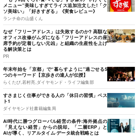
メニュー”美味しすぎてライス追加注文した!「ク
ソ美味い」「好きすぎる」《実食レビュー》
ランチ命の山盛くん
なぜ「フリーアドレス」は失敗するのか? 高額な
オフィス改修がムダになる「フリーアドレスの座
席予約が定着しない元凶」と組織の生産性を上げ
る解決策とは
PR
年末年始を「京都」で“暮らすように”過ごせる5
つのキーワード【京歩きの達人が伝授】
らくたび,若村亮,ダイヤモンド・ライフ編集部
すさまじく仕事ができる人の「休日の習慣」ベス
ト1
ダイヤモンド社書籍編集局
AI時代に勝つグローバル経営の条件:海外拠点の
「見えない経営」からの脱却。「二層ERP」と
AIが導く、リアルタイム·データ統合戦略とは