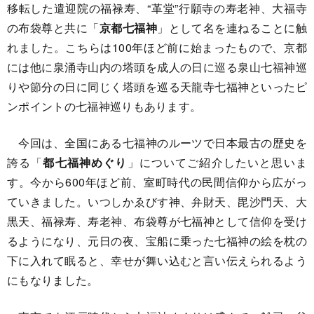
移転した遣迎院の福禄寿、“革堂”行願寺の寿老神、大福寺
の布袋尊と共に「
京都七福神
」として名を連ねることに触
れました。こちらは100年ほど前に始まったもので、京都
には他に泉涌寺山内の塔頭を成人の日に巡る泉山七福神巡
りや節分の日に同じく塔頭を巡る天龍寺七福神といったピ
ンポイントの七福神巡りもあります。
今回は、全国にある七福神のルーツで日本最古の歴史を
誇る「
都七福神めぐり
」についてご紹介したいと思いま
す。今から600年ほど前、室町時代の民間信仰から広がっ
ていきました。いつしかゑびす神、弁財天、毘沙門天、大
黒天、福禄寿、寿老神、布袋尊が七福神として信仰を受け
るようになり、元日の夜、宝船に乗った七福神の絵を枕の
下に入れて眠ると、幸せが舞い込むと言い伝えられるよう
にもなりました。