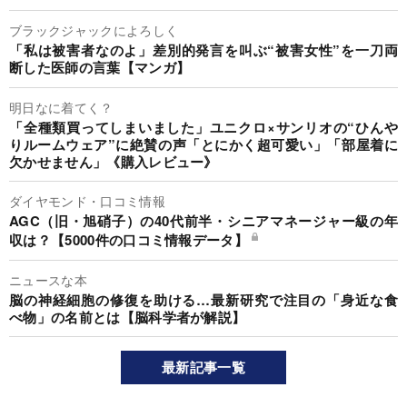
ブラックジャックによろしく
「私は被害者なのよ」差別的発言を叫ぶ“被害女性”を一刀両
断した医師の言葉【マンガ】
明日なに着てく？
「全種類買ってしまいました」ユニクロ×サンリオの“ひんや
りルームウェア”に絶賛の声「とにかく超可愛い」「部屋着に
欠かせません」《購入レビュー》
ダイヤモンド・口コミ情報
AGC（旧・旭硝子）の40代前半・シニアマネージャー級の年
収は？【5000件の口コミ情報データ】
ニュースな本
脳の神経細胞の修復を助ける…最新研究で注目の「身近な食
べ物」の名前とは【脳科学者が解説】
最新記事一覧