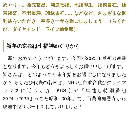
めぐり」。商売繁昌、開運招福、七福即生、福徳自在、延
寿福楽、不老長寿、諸縁吉祥……などなど、さまざまな御
利益をいただき、幸多き一年を過ごしましょう。（らくた
び、ダイヤモンド・ライフ編集部）
新年の京都は七福神めぐりから
新年おめでとうございます。今回が2025年最初の連載
となります。今年もどうぞよろしくお願い申し上げます。
皆さんは、どのような年末年始をお過ごしになりました
か？ らくたび代表の若村は、NHK紅白歌合戦がクライマ
ックスに近づく頃、KBS京都「年越し特別番組
2024→2025ようこそ昭和100年」で、百萬遍知恩寺から
現地中継リポートをしておりました！