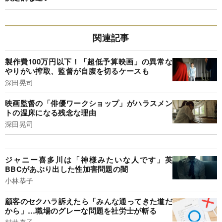
関連記事
製作費100万円以下！「超低予算映画」の異常な
やりがい搾取、監督が自腹を切るケースも
深田晃司
映画監督の「俳優ワークショップ」がハラスメン
トの温床になる残念な理由
深田晃司
ジャニー喜多川は「神様みたいな人です」英
BBCがあぶり出した性加害問題の闇
小林恭子
顧客のセクハラ訴えたら「みんな通ってきた道だ
から」…職場のグレーな問題を社労士が斬る