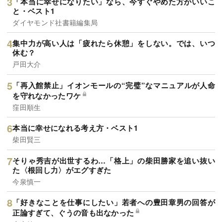
「本当に幸せになりたい」なら、今すぐやめた方がいいこ
と・ベスト1
ダイヤモンド社書籍編集局
集中力が高い人は「疲れたら休憩」をしない。では、いつ
休む？
戸田大介
「再入館禁止」イオンモールの“完璧”なマニュアルが人命
を守れなかったワケ
窪田順生
本当に幸せになれる考え方・ベスト1
柴田賢三
そりゃ秀吉が出世するわ…「格上」の柴田勝家を追い抜い
た〈根回し力〉がエグすぎた
今泉慎一
「好きなことを仕事にしたい」若者への豊田章男の回答が
正論すぎて、ぐうの音も出なかった