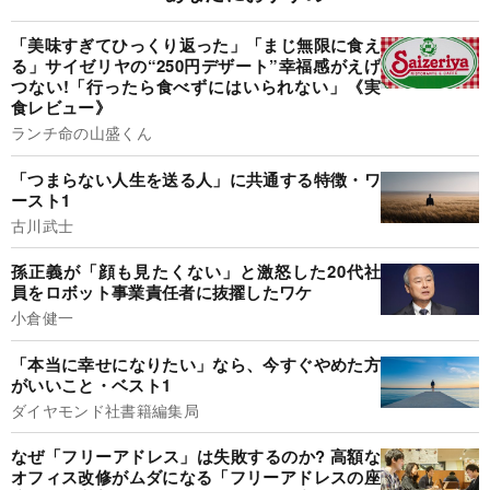
「美味すぎてひっくり返った」「まじ無限に食え
る」サイゼリヤの“250円デザート”幸福感がえげ
つない!「行ったら食べずにはいられない」《実
食レビュー》
ランチ命の山盛くん
「つまらない人生を送る人」に共通する特徴・ワ
ースト1
古川武士
孫正義が「顔も見たくない」と激怒した20代社
員をロボット事業責任者に抜擢したワケ
小倉健一
「本当に幸せになりたい」なら、今すぐやめた方
がいいこと・ベスト1
ダイヤモンド社書籍編集局
なぜ「フリーアドレス」は失敗するのか? 高額な
オフィス改修がムダになる「フリーアドレスの座