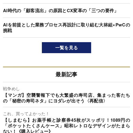
AI時代の「顧客流出」の原因とCX変革の「三つの要件」
AIを前提とした業務プロセス再設計に取り組む大林組×PwCの
挑戦
一覧を見る
最新記事
戦争めし
【マンガ】空襲警報下でも大繁盛の寿司店、集まった客たち
の「秘密の寿司ネタ」にヨダレが出そう〈再配信〉
これ、買ってよかった！
【しまむら】お薬手帳と診察券45枚がスッポリ！1089円の
「ポケットたくさんケース」昭和レトロなデザインがたまら
ない！《購入レビュー》