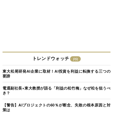
トレンドウォッチ
東大松尾研発AI企業に取材！AI投資を利益に転換する三つの
要諦
電通副社長×東大教授が語る「利益の松竹梅」なぜ松を狙うべ
き？
【警告】AIプロジェクトの60％が断念、失敗の根本原因と対
策は