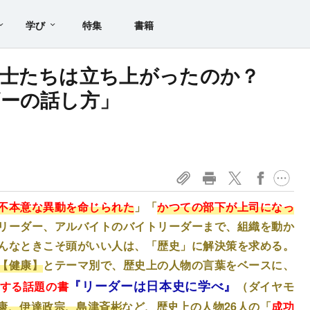
学び
特集
書籍
武士たちは立ち上がったのか？
ーの話し方」
不本意な異動を命じられた
」「
かつての部下が上司になっ
リーダー、アルバイトのバイトリーダー
まで、組織を動か
んなときこそ
頭がいい人は、「歴史」に解決策を求める。
【健康】
とテーマ別で、歴史上の人物の言葉をベースに、
『リーダーは日本史に学べ』
する話題の書
（ダイヤモ
康、伊達政宗、島津斉彬
など、歴史上の人物26人の「
成功