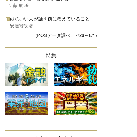
伊藤 敏 著
頭のいい人が話す前に考えていること
安達裕哉 著
(POSデータ調べ、7/26～8/1)
特集