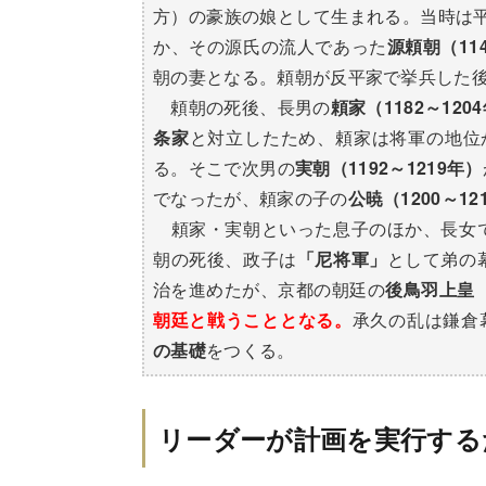
方）の豪族の娘として生まれる。当時は
か、その源氏の流人であった
源頼朝（114
朝の妻となる。頼朝が反平家で挙兵した
頼朝の死後、長男の
頼家（1182～120
条家
と対立したため、頼家は将軍の地位
る。そこで次男の
実朝（1192～1219年）
でなったが、頼家の子の
公暁（1200～12
頼家・実朝といった息子のほか、長女
朝の死後、政子は
「尼将軍」
として弟の
治を進めたが、京都の朝廷の
後鳥羽上皇（1
朝廷と戦うこととなる。
承久の乱は鎌倉
の基礎
をつくる。
リーダーが計画を実行する