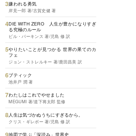
嫌われる勇気
岸見一郎 著/古賀史健 著
DIE WITH ZERO 人生が豊かになりすぎ
る究極のルール
ビル・パーキンス 著/児島 修 訳
やりたいことが見つかる 世界の果てのカ
フェ
ジョン・ストレルキー 著/鹿田昌美 訳
ブティック
池井戸 潤 著
わたしはこれでやせました
MEGUMI 著/道下将太郎 監修
人生は気づかぬうちにすぎるから。
クリス・ギレボー 著/児島 修 訳
地図で学ぶ「深読み」世界史