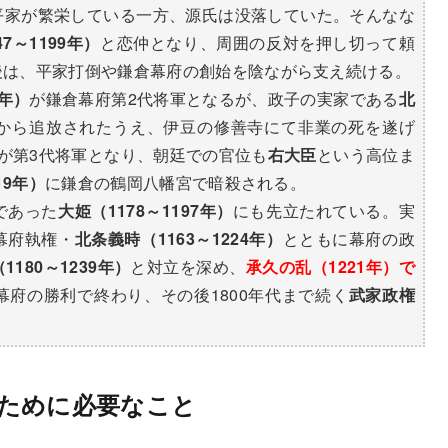
平家が繁栄している一方、源氏は没落していた。そんなな
7～1199年）
と恋仲となり、周囲の反対を押し切って頼
後は、平家打倒や鎌倉幕府の創始を陰ながら支え続ける。
4年）
が鎌倉幕府第2代将軍となるが、政子の実家である
北
から追放されたうえ、伊豆の修善寺にて非業の死を遂げ
が第3代将軍となり、朝廷での官位も
右大臣
という高位ま
19年）
に鎌倉の鶴岡八幡宮で暗殺される。
であった
大姫（1178～1197年）
にも先立たれている。実
幕府執権・
北条義時（1163～1224年）
とともに幕府の政
180～1239年）
と対立を深め、
承久の乱（1221年）で
幕府の勝利で終わり、その後1800年代まで続く
武家政権
ために必要なこと