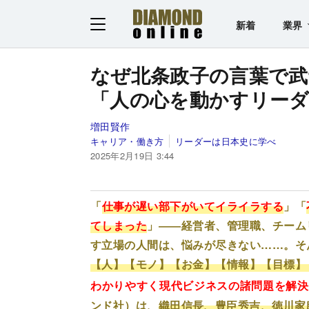
新着
業界
なぜ北条政子の言葉で
「人の心を動かすリーダ
増田賢作
キャリア・働き方
リーダーは日本史に学べ
2025年2月19日 3:44
「
仕事が遅い部下がいてイライラする
」「
てしまった
」――
経営者、管理職、チーム
す立場の人間は、悩みが尽きない……。そ
【人】【モノ】【お金】【情報】【目標】
わかりやすく現代ビジネスの諸問題を解決
ンド社）は、
織田信長、豊臣秀吉、徳川家