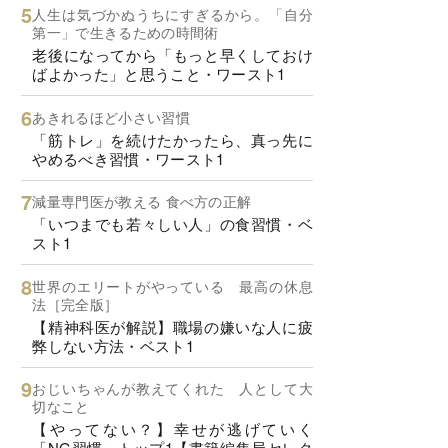
人生は気づかぬうちにすぎるから。「自分
第一」で生きるための時間術
老後になってから「もっと早くしておけ
ばよかった」と思うこと・ワースト1
あきれるほど小さい習慣
「筋トレ」を続けたかったら、真っ先に
やめるべき習慣・ワースト1
減量専門医が教える 食べ方の正解
「いつまでも若々しい人」の食習慣・ベ
スト1
世界のエリートがやっている 最高の休息
法［完全版］
【精神科医が解説】職場の嫌いな人に疲
弊しない方法・ベスト1
おじいちゃんが教えてくれた 人として大
切なこと
【やってない？】幸せが逃げていく
「NG習慣」トップ1【書籍編集局セレク