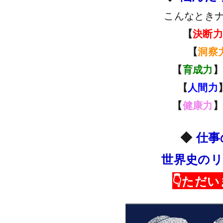
こんなとき
【
決断
【
洞察
【
育成力
】
【
人間力
【
健康力
】
◆
仕事
世界史のリ
👇ただ