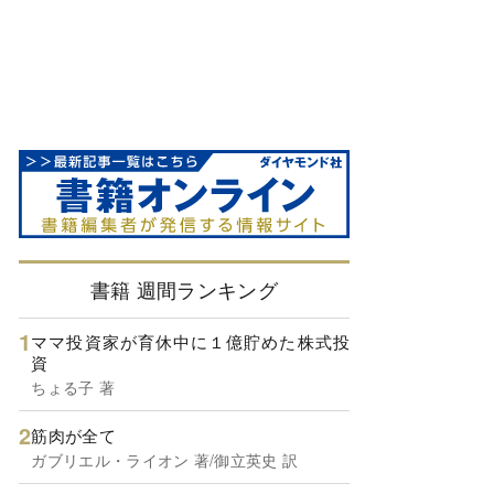
書籍 週間ランキング
ママ投資家が育休中に１億貯めた株式投
資
ちょる子 著
筋肉が全て
ガブリエル・ライオン 著/御立英史 訳