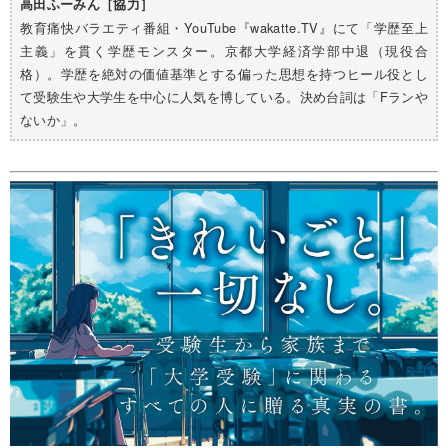
高田ふーみん［協力］
教育痛快バラエティ番組・YouTube『wakatte.TV』にて「学歴至上
主義」を貫く学歴モンスター。京都大学経済学部中退（現役合
格）。学歴を絶対の価値基準とする偏った思想を持つヒール役とし
て受験生や大学生を中心に人気を博している。決め台詞は「Fランや
ないか」。