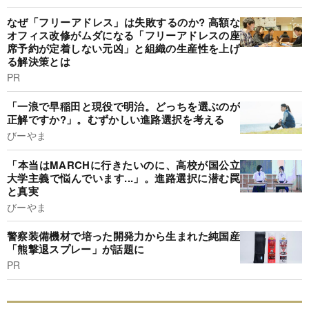
なぜ「フリーアドレス」は失敗するのか? 高額な
オフィス改修がムダになる「フリーアドレスの座
席予約が定着しない元凶」と組織の生産性を上げ
る解決策とは
PR
「一浪で早稲田と現役で明治。どっちを選ぶのが
正解ですか?」。むずかしい進路選択を考える
びーやま
「本当はMARCHに行きたいのに、高校が国公立
大学主義で悩んでいます...」。進路選択に潜む罠
と真実
びーやま
警察装備機材で培った開発力から生まれた純国産
「熊撃退スプレー」が話題に
PR