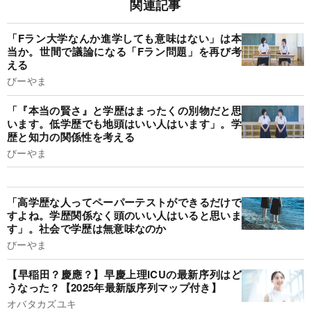
関連記事
「Fラン大学なんか進学しても意味はない」は本
当か。世間で議論になる「Fラン問題」を再び考
える
びーやま
「『本当の賢さ』と学歴はまったくの別物だと思
います。低学歴でも地頭はいい人はいます」。学
歴と知力の関係性を考える
びーやま
「高学歴な人ってペーパーテストができるだけで
すよね。学歴関係なく頭のいい人はいると思いま
す」。社会で学歴は無意味なのか
びーやま
【早稲田？慶應？】早慶上理ICUの最新序列はど
うなった？【2025年最新版序列マップ付き】
オバタカズユキ