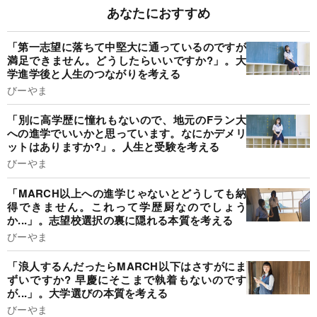
あなたにおすすめ
「第一志望に落ちて中堅大に通っているのですが
満足できません。どうしたらいいですか?」。大
学進学後と人生のつながりを考える
びーやま
「別に高学歴に憧れもないので、地元のFラン大
への進学でいいかと思っています。なにかデメリ
ットはありますか?」。人生と受験を考える
びーやま
「MARCH以上への進学じゃないとどうしても納
得できません。これって学歴厨なのでしょう
か...」。志望校選択の裏に隠れる本質を考える
びーやま
「浪人するんだったらMARCH以下はさすがにま
ずいですか? 早慶にそこまで執着もないのです
が...」。大学選びの本質を考える
びーやま