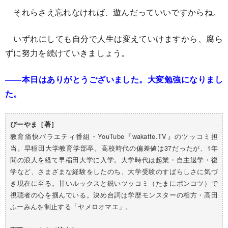
それらさえ忘れなければ、遊んだっていいですからね。
いずれにしても自分で人生は変えていけますから、腐ら
ずに努力を続けていきましょう。
――本日はありがとうございました。大変勉強になりまし
た。
びーやま［著］
教育痛快バラエティ番組・YouTube『wakatte.TV』のツッコミ担
当。早稲田大学教育学部卒。高校時代の偏差値は37だったが、1年
間の浪人を経て早稲田大学に入学。大学時代は起業・自主退学・復
学など、さまざまな経験をしたのち、大学受験のすばらしさに気づ
き現在に至る。甘いルックスと鋭いツッコミ（たまにポンコツ）で
視聴者の心を掴んでいる。決め台詞は学歴モンスターの相方・高田
ふーみんを制止する「ヤメロオマエ」。