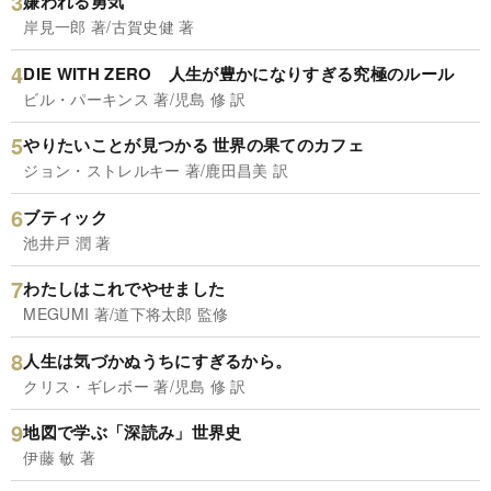
嫌われる勇気
岸見一郎 著/古賀史健 著
DIE WITH ZERO 人生が豊かになりすぎる究極のルール
ビル・パーキンス 著/児島 修 訳
やりたいことが見つかる 世界の果てのカフェ
ジョン・ストレルキー 著/鹿田昌美 訳
ブティック
池井戸 潤 著
わたしはこれでやせました
MEGUMI 著/道下将太郎 監修
人生は気づかぬうちにすぎるから。
クリス・ギレボー 著/児島 修 訳
地図で学ぶ「深読み」世界史
伊藤 敏 著