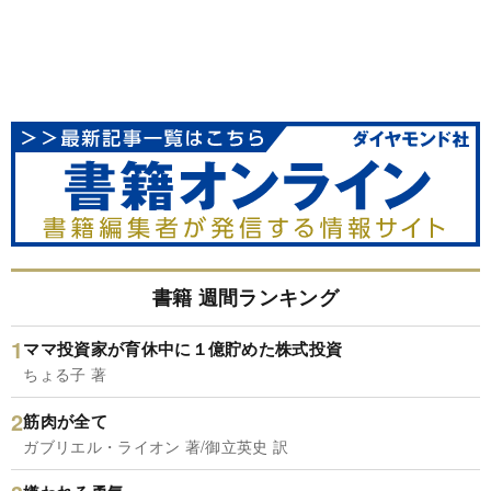
書籍 週間ランキング
ママ投資家が育休中に１億貯めた株式投資
ちょる子 著
筋肉が全て
ガブリエル・ライオン 著/御立英史 訳