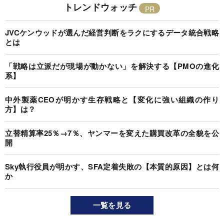
トレンドウォッチ
JVCケンウッドが選んだ経営判断をラクにするデータ統合戦略
とは
「戦略は立派だが現場が動かない」を解決する【PMOの進化
系】
中外製薬CEOが明かす生存戦略と【変化に強い組織の作り
方】は？
立替精算率25％→7％、ヤンマーを変えた購買改革の全貌を公
開
Sky執行役員が明かす、SFA定着失敗の【本質的原因】とは何
か
一覧を見る