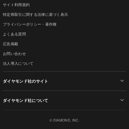
サイト利用規約
特定商取引に関する法律に基づく表示
プライバシーポリシー・著作権
よくある質問
広告掲載
お問い合わせ
法人導入について
ダイヤモンド社のサイト
Diamond Online(English)
ダイヤモンド社について
週刊ダイヤモンド
ダイヤモンド社TOP
DIAMONDハーバード・ビジネス・レビュー
© DIAMOND, INC.
会社概要
ダイヤモンドZAi（デジタル版）