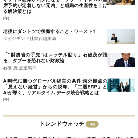
席予約が定着しない元凶」と組織の生産性を上げ
る解決策とは
PR
老後にダントツで後悔すること・ワースト1
ダイヤモンド社書籍編集局
「“財務省の手先”はレッテル貼り」石破茂が語
る、タブーを恐れない財政論
石破 茂,倉重篤郎
AI時代に勝つグローバル経営の条件:海外拠点の
「見えない経営」からの脱却。「二層ERP」と
AIが導く、リアルタイム·データ統合戦略とは
PR
トレンドウォッチ