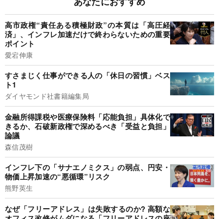
あなたにおすすめ
高市政権“責任ある積極財政”の本質は「高圧経
済」、インフレ加速だけで終わらないための重要
ポイント
愛宕伸康
すさまじく仕事ができる人の「休日の習慣」ベス
ト1
ダイヤモンド社書籍編集局
金融所得課税や医療保険料「応能負担」具体化で
きるか、石破新政権で深めるべき「受益と負担」
論議
森信茂樹
インフレ下の「サナエノミクス」の弱点、円安・
物価上昇加速の“悪循環”リスク
熊野英生
なぜ「フリーアドレス」は失敗するのか? 高額な
オフィス改修がムダになる「フリーアドレスの座