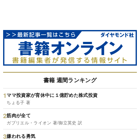
書籍 週間ランキング
ママ投資家が育休中に１億貯めた株式投資
ちょる子 著
筋肉が全て
ガブリエル・ライオン 著/御立英史 訳
嫌われる勇気