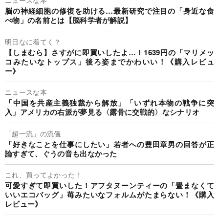
ニュースな本
脳の神経細胞の修復を助ける…最新研究で注目の「身近な食
べ物」の名前とは【脳科学者が解説】
明日なに着てく？
【しまむら】さすがに即買いしたよ…！1639円の「マリメッ
コみたいなトップス」後ろ姿までかわいい！《購入レビュ
ー》
ニュースな本
「中国を共産主義独裁から解放」「いずれ本物の戦争に突
入」アメリカの右派が夢見る〈露骨に交戦的〉なシナリオ
「超一流」の流儀
「好きなことを仕事にしたい」若者への豊田章男の回答が正
論すぎて、ぐうの音も出なかった
これ、買ってよかった！
可愛すぎて即買いした！アフタヌーンティーの「畳まなくて
いいエコバッグ」苺みたいなフォルムがたまらない！《購入
レビュー》