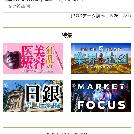
安達裕哉 著
(POSデータ調べ、7/26～8/1)
特集