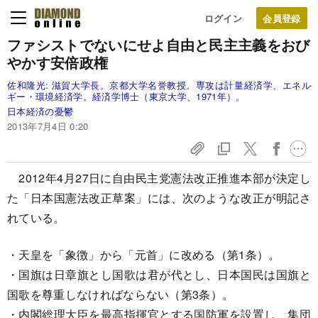
ログイン
ファシストでないにせよ自由と民主主義をおび
やかす安倍政権
佐和隆光:
滋賀大学長。京都大学名誉教授。専攻は計量経済学、エネル
ギー・環境経済学。経済学博士（東京大学、1971年）。
日本経済の憂鬱
2013年7月4日 0:20
2012年4月27日に自由民主党憲法改正推進本部が決定し
た「日本国憲法改正草案」には、次のような改正が明記さ
れている。
・天皇を「象徴」から「元首」に改める（第1条）。
・国旗は日章旗とし国歌は君が代とし、日本国民は国旗と
国歌を尊重しなければならない（第3条）。
・内閣総理大臣を最高指揮官とする国防軍を設置し、集団