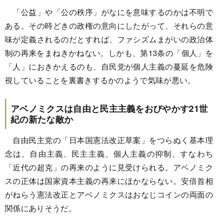
「公益」や「公の秩序」がなにを意味するのかは不明で
ある。その時どきの政権の意向にしたがって、それらの意
味が定義されるのだとすれば、ファシズムまがいの政治体
制の再来をまねきかねない。しかも、第13条の「個人」を
「人」におきかえるのも、自民党が個人主義の蔓延を危険
視していることを裏書きするかのようで気味が悪い。
アベノミクスは自由と民主主義をおびやかす21世
紀の新たな敵か
自由民主党の「日本国憲法改正草案」をつらぬく基本理
念は、自由主義、民主主義、個人主義の抑制、すなわち
「近代の超克」の再来のように見受けられる。アベノミク
スの正体は国家資本主義の再来にほかならない。安倍首相
がねらう憲法改正とアベノミクスはおなじコインの両面の
関係にありそうだ。