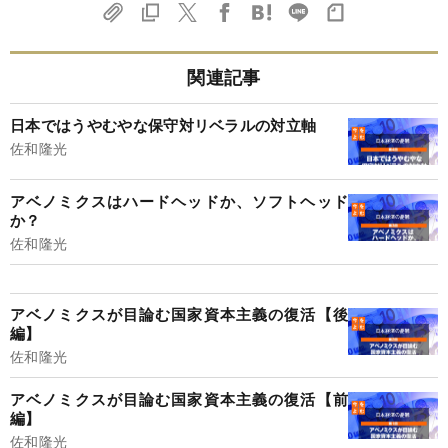
関連記事
日本ではうやむやな保守対リベラルの対立軸
佐和隆光
アベノミクスはハードヘッドか、ソフトヘッド
か？
佐和隆光
アベノミクスが目論む国家資本主義の復活【後
編】
佐和隆光
アベノミクスが目論む国家資本主義の復活【前
編】
佐和隆光