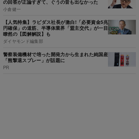
の回答が正論すぎて、ぐうの音も出なかった
小倉健一
【人気特集】ラピダス社長が激白!「必要資金5兆
円確保」の道筋、半導体業界「盟主交代」が一目
瞭然の【図解解説】も
ダイヤモンド編集部
警察装備機材で培った開発力から生まれた純国産
「熊撃退スプレー」が話題に
PR