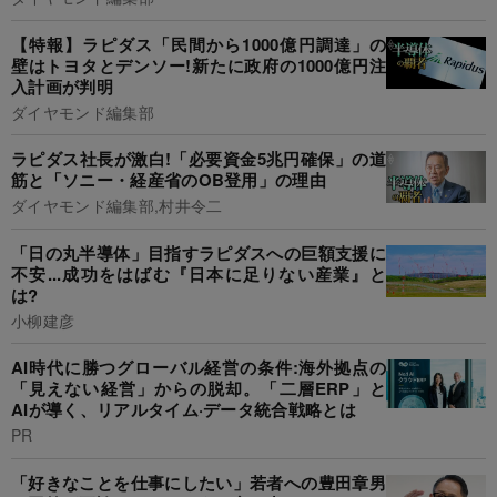
【特報】ラピダス「民間から1000億円調達」の
壁はトヨタとデンソー!新たに政府の1000億円注
入計画が判明
ダイヤモンド編集部
ラピダス社長が激白!「必要資金5兆円確保」の道
筋と「ソニー・経産省のOB登用」の理由
ダイヤモンド編集部,村井令二
「日の丸半導体」目指すラピダスへの巨額支援に
不安...成功をはばむ『日本に足りない産業』と
は?
小柳建彦
AI時代に勝つグローバル経営の条件:海外拠点の
「見えない経営」からの脱却。「二層ERP」と
AIが導く、リアルタイム·データ統合戦略とは
PR
「好きなことを仕事にしたい」若者への豊田章男