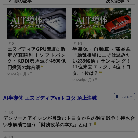
＜ 前の記事
次の記事 ＞
＃8
＃10
エヌビディアGPU奪取に政
半導体・自動車・部品株
府が直談判！ソフトバン
「動乱相場にこそ仕込みた
ク・KDDI巻き込む4500億
い238銘柄」ランキング！
11位東京エレク、4位トヨ
円投資の舞台裏
タ、1位は？
2024年8月6日
2024年8月9日
AI半導体 エヌビディアvsトヨタ 頂上決戦
フォロー
＃13
デンソーとアイシンが目論むトヨタからの独立戦争！持ち合
い株解消で狙う「財務改革の本丸」とは？
＃12