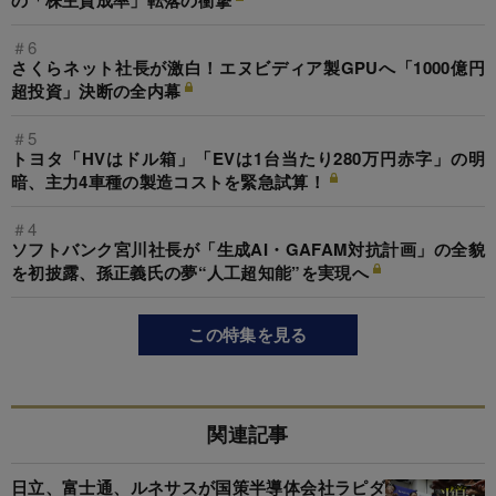
の「株主賛成率」転落の衝撃
＃6
さくらネット社長が激白！エヌビディア製GPUへ「1000億円
超投資」決断の全内幕
＃5
トヨタ「HVはドル箱」「EVは1台当たり280万円赤字」の明
暗、主力4車種の製造コストを緊急試算！
＃4
ソフトバンク宮川社長が「生成AI・GAFAM対抗計画」の全貌
を初披露、孫正義氏の夢“人工超知能”を実現へ
この特集を見る
関連記事
日立、富士通、ルネサスが国策半導体会社ラピダ