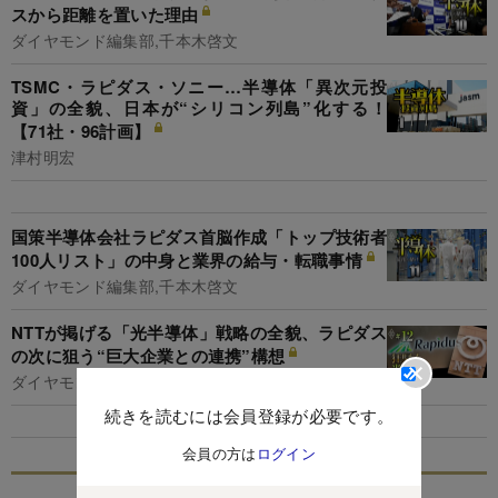
スから距離を置いた理由
ダイヤモンド編集部,千本木啓文
TSMC・ラピダス・ソニー…半導体「異次元投
資」の全貌、日本が“シリコン列島”化する！
【71社・96計画】
津村明宏
国策半導体会社ラピダス首脳作成「トップ技術者
100人リスト」の中身と業界の給与・転職事情
ダイヤモンド編集部,千本木啓文
NTTが掲げる「光半導体」戦略の全貌、ラピダス
の次に狙う“巨大企業との連携”構想
ダイヤモンド編集部,村井令二
続きを読むには会員登録が必要です。
会員の方は
ログイン