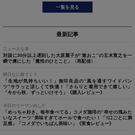
一覧を見る
最新記事
ニュースな本
対談に30分以上遅刻した大原麗子が“激おこ”の五木寛之を一
瞬で虜にした「魔性のひとこと」〈再配信〉
明日なに着てく？
「生地が気持ちいい！」無印良品の“風を通すワイドパン
ツ”サラッと涼しくて快適！「さらりと着用できて嬉しい」
「今から秋、ずっといけそう」《購入レビュー》
今日のリーマンめし!!
「めっちゃ好き。毎年食べてる」コメダ珈琲の“幸せの塊みた
いなスイーツ”美味すぎてホールで食べたい！「1口ごとに満
足感」「コメダでいちばん美味い」《実食レビュー》