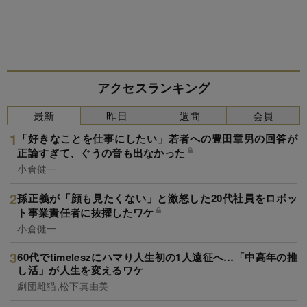
アクセスランキング
最新
昨日
週間
会員
「好きなことを仕事にしたい」若者への豊田章男の回答が
正論すぎて、ぐうの音も出なかった
小倉健一
孫正義が「顔も見たくない」と激怒した20代社員をロボッ
ト事業責任者に抜擢したワケ
小倉健一
60代でtimeleszにハマり人生初の1人遠征へ…「中高年の推
し活」が人生を変えるワケ
劇団雌猫,松下真由美