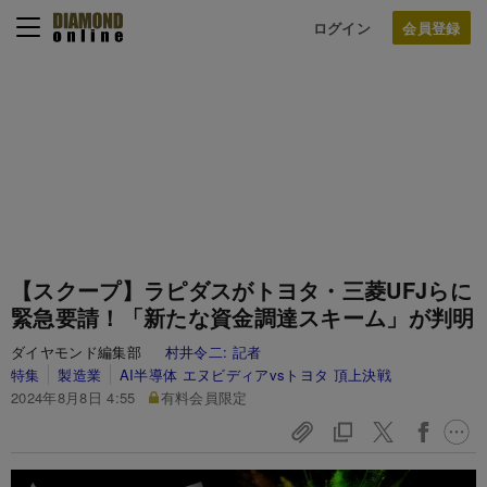
ログイン
【スクープ】ラピダスがトヨタ・三菱UFJらに
緊急要請！「新たな資金調達スキーム」が判明
ダイヤモンド編集部
村井令二:
記者
特集
製造業
AI半導体 エヌビディアvsトヨタ 頂上決戦
2024年8月8日 4:55
有料会員限定