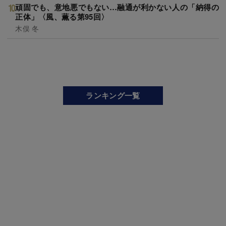
頑固でも、意地悪でもない…融通が利かない人の「納得の
正体」〈風、薫る第95回〉
木俣 冬
ランキング一覧