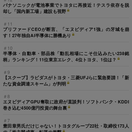
パナソニックが電池事業でトヨタに再接近！テスラ依存を脱
却し「国内新工場」建設も視野
＃11
プリファードCEOが断言、「エヌビディア1強」の牙城を崩
す！27年独自AI半導体に勝機あり
＃10
半導体・自動車・部品株「動乱相場にこそ仕込みたい238銘
柄」ランキング！11位東京エレク、4位トヨタ、1位は？
＃9
【スクープ】ラピダスがトヨタ・三菱UFJらに緊急要請！「新
たな資金調達スキーム」が判明
＃8
エヌビディアGPU奪取に政府が直談判！ソフトバンク・KDDI
巻き込む4500億円投資の舞台裏
＃7
豊田章男氏だけじゃない！トヨタグループ22社・取締役173人