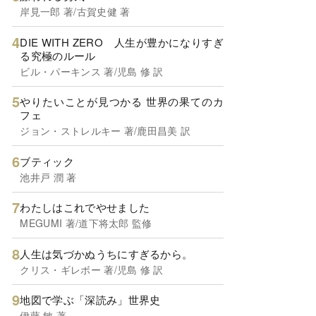
岸見一郎 著/古賀史健 著
DIE WITH ZERO 人生が豊かになりすぎ
る究極のルール
ビル・パーキンス 著/児島 修 訳
やりたいことが見つかる 世界の果てのカ
フェ
ジョン・ストレルキー 著/鹿田昌美 訳
ブティック
池井戸 潤 著
わたしはこれでやせました
MEGUMI 著/道下将太郎 監修
人生は気づかぬうちにすぎるから。
クリス・ギレボー 著/児島 修 訳
地図で学ぶ「深読み」世界史
伊藤 敏 著