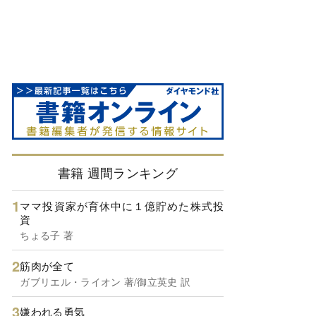
書籍 週間ランキング
ママ投資家が育休中に１億貯めた株式投
資
ちょる子 著
筋肉が全て
ガブリエル・ライオン 著/御立英史 訳
嫌われる勇気