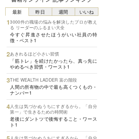
最新
昨日
週間
いいね
3000件の職場の悩みを解決したプロが教え
る リーダーのふるまい大全
今すぐ昇進させたほうがいい社員の特
徴・ベスト1
あきれるほど小さい習慣
「筋トレ」を続けたかったら、真っ先に
やめるべき習慣・ワースト1
THE WEALTH LADDER 富の階段
人間の所有物の中で最も高くつくもの・
ナンバー1
人生は気づかぬうちにすぎるから。「自分
第一」で生きるための時間術
老後にダントツで後悔すること・ワース
ト1
人生は気づかぬうちにすぎるから。「自分