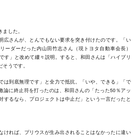
きました。
明広さんが、とんでもない要求を突き付けたのです。「い
発リーダーだった内山田竹志さん（現トヨタ自動車会長）
界です」と改めて縷々説明。すると、和田さんは「ハイブリ
だそうです。
では到底無理です」と全力で抵抗。「いや、できる」「で
激論に終止符を打ったのは、和田さんの「たった50％アッ
対するなら、プロジェクトは中止だ」という一言だったと
なければ、プリウスが生み出されることはなかったに違い