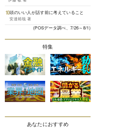
頭のいい人が話す前に考えていること
安達裕哉 著
(POSデータ調べ、7/26～8/1)
特集
あなたにおすすめ