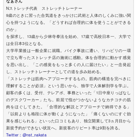
なぁさん
Nストレッチ代表 ストレッチトレーナー
9歳のときに習った合気道をきっかけに武術と人体のしくみに強い関
心を持つようになる。「どうすれば合理的に体を使うことができる
のか」
を探求し、13歳から少林寺拳法を始め、17歳で高校日本一、大学で
は全日本3位となる。
大学卒業後は一般企業に就職。バイク事故に遭い、リハビリの一環
で立ち寄ったストレッチ店の施術に感動。体を合理的に動かす感覚
を思い出し、「この感覚をもっと多くの人に届けたい」と一念発起
し、ストレッチトレーナーとしての道を歩み始める。
「ストレッチは筋肉へアプローチするもの。筋肉の構造を完ぺきに
理解することが必須」という思いから、独学で人体解剖学を学ぶ。
顧客の多くは、受付、テレアポ、事務といった「1日中座りっぱなし
のデスクワーカー」たち。前屈で指がつかないようなカチコチの筋
肉をほぐしてきた。「合理的な解説とアプローチで納得できる」
「以前よりも格段に体が動くようになった」「痛くないのにすぐ効
果を感じられる」といった口コミもあり、独立開業して3ヵ月目から
新規予約ができない状況へ。新規客のリピート率は9割を誇る。
Twitter：@nst_nakata