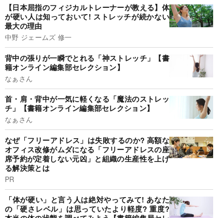
【日本屈指のフィジカルトレーナーが教える】体
が硬い人は知っておいて! ストレッチが続かない
最大の理由
中野 ジェームズ 修一
背中の張りが一瞬でとれる「神ストレッチ」【書
籍オンライン編集部セレクション】
なぁさん
首・肩・背中が一気に軽くなる「魔法のストレッ
チ」【書籍オンライン編集部セレクション】
なぁさん
なぜ「フリーアドレス」は失敗するのか? 高額な
オフィス改修がムダになる「フリーアドレスの座
席予約が定着しない元凶」と組織の生産性を上げ
る解決策とは
PR
「体が硬い」と言う人は絶対やってみて! あなた
の「硬さレベル」は思っていたより軽度? 重度?