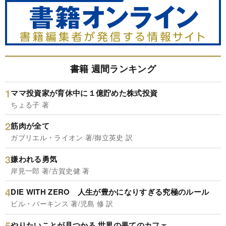
書籍 週間ランキング
ママ投資家が育休中に１億貯めた株式投資
ちょる子 著
筋肉が全て
ガブリエル・ライオン 著/御立英史 訳
嫌われる勇気
岸見一郎 著/古賀史健 著
DIE WITH ZERO 人生が豊かになりすぎる究極のルール
ビル・パーキンス 著/児島 修 訳
やりたいことが見つかる 世界の果てのカフェ