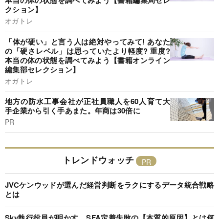
本当の体の状態を調べてみよう【書籍編集局セレ
クション】
オガトレ
「体が硬い」と言う人は絶対やってみて! あなた
の「硬さレベル」は思っていたより軽度? 重度?
本当の体の状態を調べてみよう【書籍オンライン
編集部セレクション】
オガトレ
地方の防水工事会社が正社員職人を60人育て大
手企業から引く手あまた。年商は30倍に
PR
トレンドウォッチ
JVCケンウッドが選んだ経営判断をラクにするデータ統合戦略
とは
Sky執行役員が明かす、SFA定着失敗の【本質的原因】とは何