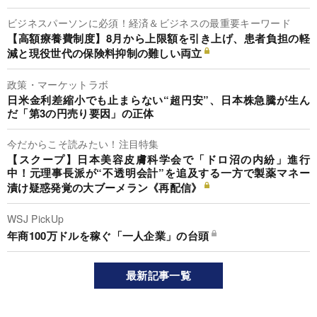
ビジネスパーソンに必須！経済＆ビジネスの最重要キーワード
【高額療養費制度】8月から上限額を引き上げ、患者負担の軽
減と現役世代の保険料抑制の難しい両立
政策・マーケットラボ
日米金利差縮小でも止まらない“超円安”、日本株急騰が生ん
だ「第3の円売り要因」の正体
今だからこそ読みたい！注目特集
【スクープ】日本美容皮膚科学会で「ドロ沼の内紛」進行
中！元理事長派が“不透明会計”を追及する一方で製薬マネー
漬け疑惑発覚の大ブーメラン《再配信》
WSJ PickUp
年商100万ドルを稼ぐ「一人企業」の台頭
最新記事一覧