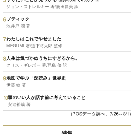
ジョン・ストレルキー 著/鹿田昌美 訳
ブティック
池井戸 潤 著
わたしはこれでやせました
MEGUMI 著/道下将太郎 監修
人生は気づかぬうちにすぎるから。
クリス・ギレボー 著/児島 修 訳
地図で学ぶ「深読み」世界史
伊藤 敏 著
頭のいい人が話す前に考えていること
安達裕哉 著
(POSデータ調べ、7/26～8/1)
特集