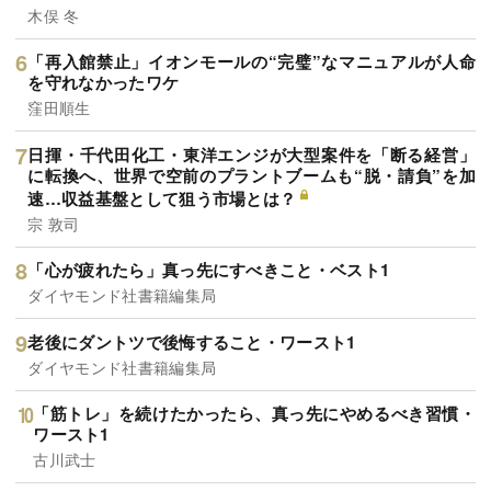
木俣 冬
「再入館禁止」イオンモールの“完璧”なマニュアルが人命
を守れなかったワケ
窪田順生
日揮・千代田化工・東洋エンジが大型案件を「断る経営」
に転換へ、世界で空前のプラントブームも“脱・請負”を加
速…収益基盤として狙う市場とは？
宗 敦司
「心が疲れたら」真っ先にすべきこと・ベスト1
ダイヤモンド社書籍編集局
老後にダントツで後悔すること・ワースト1
ダイヤモンド社書籍編集局
「筋トレ」を続けたかったら、真っ先にやめるべき習慣・
ワースト1
古川武士