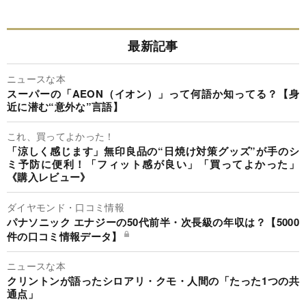
最新記事
ニュースな本
スーパーの「AEON（イオン）」って何語か知ってる？【身
近に潜む“意外な”言語】
これ、買ってよかった！
「涼しく感じます」無印良品の“日焼け対策グッズ”が手のシ
ミ予防に便利！「フィット感が良い」「買ってよかった」
《購入レビュー》
ダイヤモンド・口コミ情報
パナソニック エナジーの50代前半・次長級の年収は？【5000
件の口コミ情報データ】
ニュースな本
クリントンが語ったシロアリ・クモ・人間の「たった1つの共
通点」