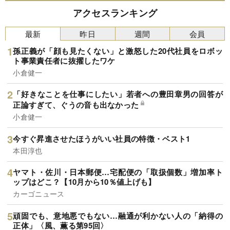
アクセスランキング
最新
昨日
週間
会員
孫正義が「顔も見たくない」と激怒した20代社員をロボッ
ト事業責任者に抜擢したワケ
小倉健一
「好きなことを仕事にしたい」若者への豊田章男の回答が
正論すぎて、ぐうの音も出なかった
小倉健一
今すぐ昇進させたほうがいい社員の特徴・ベスト1
本田淳也
ヤマト・佐川・日本郵便…宅配便の「取扱個数」増加率ト
ップはどこ？【10月から10％値上げも】
カーゴニュース
頑固でも、意地悪でもない…融通が利かない人の「納得の
正体」〈風、薫る第95回〉