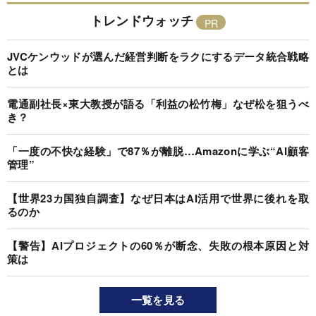
トレンドウォッチ
JVCケンウッドが選んだ経営判断をラクにするデータ統合戦略
とは
電通副社長×東大教授が語る「利益の松竹梅」なぜ松を狙うべ
き？
「一度の不快な経験」で87％が離脱…Amazonに学ぶ“AI顧客
管理”
【世界23カ国独自調査】なぜ日本はAI活用で世界に後れを取
るのか
【警告】AIプロジェクトの60％が断念、失敗の根本原因と対
策は
一覧を見る