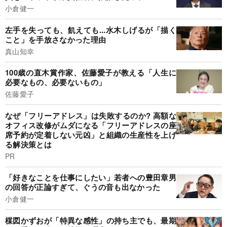
小倉健一
左手を失っても、飢えても...水木しげるが「描く
こと」を手放さなかった理由
真山知幸
100歳の直木賞作家、佐藤愛子が教える「人生に
必要なもの、必要ないもの」
佐藤愛子
なぜ「フリーアドレス」は失敗するのか? 高額な
オフィス改修がムダになる「フリーアドレスの座
席予約が定着しない元凶」と組織の生産性を上げ
る解決策とは
PR
「好きなことを仕事にしたい」若者への豊田章男
の回答が正論すぎて、ぐうの音も出なかった
小倉健一
楳図かずおが「特異な感性」の持ち主でも、最期