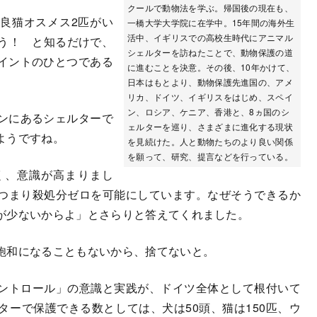
クールで動物法を学ぶ。帰国後の現在も、
良猫オスメス2匹がい
一橋大学大学院に在学中。15年間の海外生
活中、イギリスでの高校生時代にアニマル
まう！ と知るだけで、
シェルターを訪ねたことで、動物保護の道
イントのひとつである
に進むことを決意。その後、10年かけて、
日本はもとより、動物保護先進国の、アメ
リカ、ドイツ、イギリスをはじめ、スペイ
ン、ロシア、ケニア、香港と、8ヵ国のシ
ンにあるシェルターで
ェルターを巡り、さまざまに進化する現状
ようですね。
を見続けた。人と動物たちのより良い関係
を願って、研究、提言などを行っている。
く、意識が高まりまし
つまり殺処分ゼロを可能にしています。なぜそうできるか
が少ないからよ」とさらりと答えてくれました。
飽和になることもないから、捨てないと。
ントロール」の意識と実践が、ドイツ全体として根付いて
ーで保護できる数としては、犬は50頭、猫は150匹、ウ