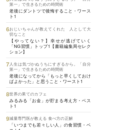
第一」で生きるための時間術
老後にダントツで後悔すること・ワース
ト1
おじいちゃんが教えてくれた 人として大
切なこと
【やってない？】幸せが逃げていく
「NG習慣」トップ1【書籍編集局セレク
ション】
人生は気づかぬうちにすぎるから。「自分
第一」で生きるための時間術
老後になってから「もっと早くしておけ
ばよかった」と思うこと・ワースト1
世界の果てのカフェ
みるみる「お金」が貯まる考え方・ベス
ト1
減量専門医が教える 食べ方の正解
「いつまでも若々しい人」の食習慣・ベ