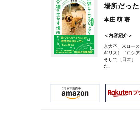
場所だった
本庄 萌 著
＜内容紹介＞
京大卒、米ロース
ギリス］［ロシ
そして［日本］
た」