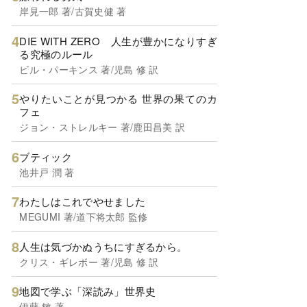
岸見一郎 著/古賀史健 著
DIE WITH ZERO 人生が豊かになりすぎ
る究極のルール
ビル・パーキンス 著/児島 修 訳
やりたいことが見つかる 世界の果てのカ
フェ
ジョン・ストレルキー 著/鹿田昌美 訳
ブティック
池井戸 潤 著
わたしはこれでやせました
MEGUMI 著/道下将太郎 監修
人生は気づかぬうちにすぎるから。
クリス・ギレボー 著/児島 修 訳
地図で学ぶ「深読み」世界史
伊藤 敏 著