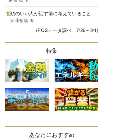
頭のいい人が話す前に考えていること
安達裕哉 著
(POSデータ調べ、7/26～8/1)
特集
あなたにおすすめ