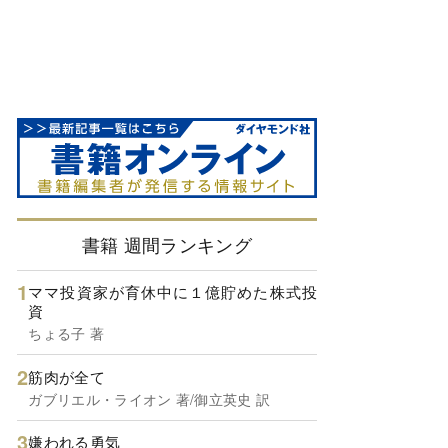
書籍 週間ランキング
ママ投資家が育休中に１億貯めた株式投
資
ちょる子 著
筋肉が全て
ガブリエル・ライオン 著/御立英史 訳
嫌われる勇気