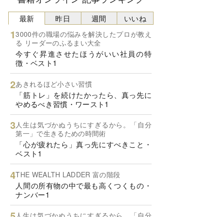
最新
昨日
週間
いいね
3000件の職場の悩みを解決したプロが教え
る リーダーのふるまい大全
今すぐ昇進させたほうがいい社員の特
徴・ベスト1
あきれるほど小さい習慣
「筋トレ」を続けたかったら、真っ先に
やめるべき習慣・ワースト1
人生は気づかぬうちにすぎるから。「自分
第一」で生きるための時間術
「心が疲れたら」真っ先にすべきこと・
ベスト1
THE WEALTH LADDER 富の階段
人間の所有物の中で最も高くつくもの・
ナンバー1
人生は気づかぬうちにすぎるから。「自分