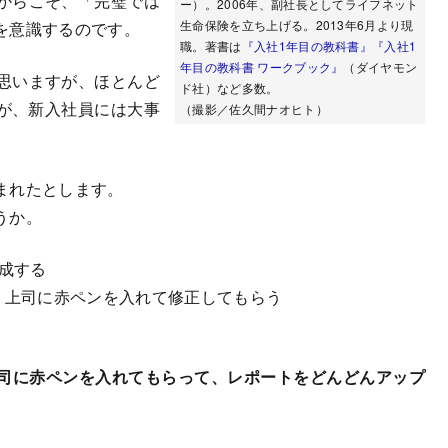
からこそ、「完璧では
ー）。2006年、副社長としてライフネット
生命保険を立ち上げる。2013年6月より現
を意識するのです。
職。著書は
『入社1年目の教科書』
『入社1
年目の教科書 ワークブック』
（ダイヤモン
思いますが、ほとんど
ド社）など多数。
が、新入社員には大事
（撮影／佐久間ナオヒト）
まれたとします。
うか。
作成する
、上司に赤ペンを入れて修正してもらう
。
司に赤ペンを入れてもらって、レポートをどんどんアップ