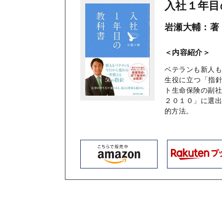
入社１年目
岩瀬大輔：著
＜内容紹介＞
ベテランも新人
生役に立つ「指針
ト生命保険の副
２０１０」に選
的方法。