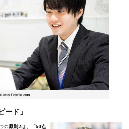
s-Fotolia.com
ピード」
つの
原則2
は、
「50点