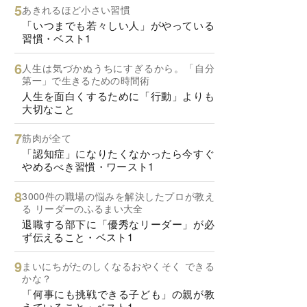
あきれるほど小さい習慣
「いつまでも若々しい人」がやっている
習慣・ベスト1
人生は気づかぬうちにすぎるから。「自分
第一」で生きるための時間術
人生を面白くするために「行動」よりも
大切なこと
筋肉が全て
「認知症」になりたくなかったら今すぐ
やめるべき習慣・ワースト1
3000件の職場の悩みを解決したプロが教え
る リーダーのふるまい大全
退職する部下に「優秀なリーダー」が必
ず伝えること・ベスト1
まいにちがたのしくなるおやくそく できる
かな？
「何事にも挑戦できる子ども」の親が教
えていること・ベスト1