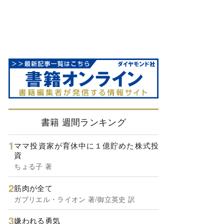
書籍 週間ランキング
ママ投資家が育休中に１億貯めた株式投
資
ちょる子 著
筋肉が全て
ガブリエル・ライオン 著/御立英史 訳
嫌われる勇気