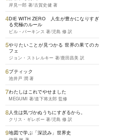
岸見一郎 著/古賀史健 著
DIE WITH ZERO 人生が豊かになりすぎ
る究極のルール
ビル・パーキンス 著/児島 修 訳
やりたいことが見つかる 世界の果てのカ
フェ
ジョン・ストレルキー 著/鹿田昌美 訳
ブティック
池井戸 潤 著
わたしはこれでやせました
MEGUMI 著/道下将太郎 監修
人生は気づかぬうちにすぎるから。
クリス・ギレボー 著/児島 修 訳
地図で学ぶ「深読み」世界史
伊藤 敏 著