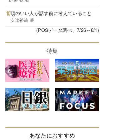
頭のいい人が話す前に考えていること
安達裕哉 著
(POSデータ調べ、7/26～8/1)
特集
あなたにおすすめ