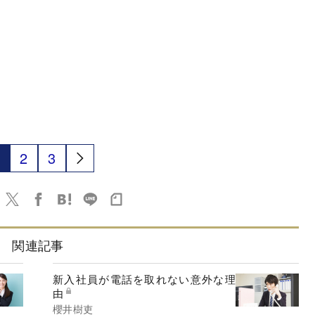
2
3
関連記事
新入社員が電話を取れない意外な理
由
櫻井樹吏