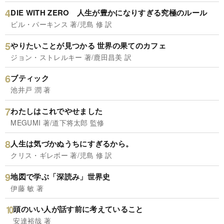
DIE WITH ZERO 人生が豊かになりすぎる究極のルール
ビル・パーキンス 著/児島 修 訳
やりたいことが見つかる 世界の果てのカフェ
ジョン・ストレルキー 著/鹿田昌美 訳
ブティック
池井戸 潤 著
わたしはこれでやせました
MEGUMI 著/道下将太郎 監修
人生は気づかぬうちにすぎるから。
クリス・ギレボー 著/児島 修 訳
地図で学ぶ「深読み」世界史
伊藤 敏 著
頭のいい人が話す前に考えていること
安達裕哉 著