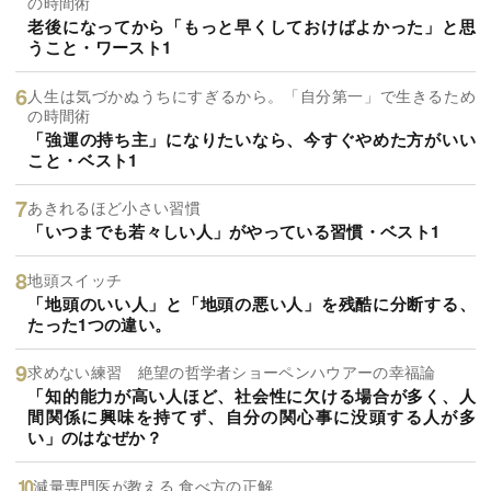
の時間術
老後になってから「もっと早くしておけばよかった」と思
うこと・ワースト1
人生は気づかぬうちにすぎるから。「自分第一」で生きるため
の時間術
「強運の持ち主」になりたいなら、今すぐやめた方がいい
こと・ベスト1
あきれるほど小さい習慣
「いつまでも若々しい人」がやっている習慣・ベスト1
地頭スイッチ
「地頭のいい人」と「地頭の悪い人」を残酷に分断する、
たった1つの違い。
求めない練習 絶望の哲学者ショーペンハウアーの幸福論
「知的能力が高い人ほど、社会性に欠ける場合が多く、人
間関係に興味を持てず、自分の関心事に没頭する人が多
い」のはなぜか？
減量専門医が教える 食べ方の正解