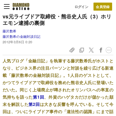
ログイン
vs元ライブドア取締役・熊谷史人氏（3）
ホリ
エモン逮捕の裏側
藤沢数希
藤沢数希の金融対談日記
2012年3月6日 0:20
人気ブログ「金融日記」を執筆する藤沢数希氏がホストと
なり、ビジネス界の注目パーソンと対談を繰り広げる新連
載「藤沢数希の金融対談日記」。1人目のゲストとして、
かつてライブドアで取締役を務めた熊谷史人氏に登場いた
だいた。同じく上場廃止が噂されたオリンパスへの率直の
気持ちを語った
第1回
、外資のハゲタカだけが儲かった顛
末を解説した
第2回
は大きな反響を呼んでいる。そして今
回は、ついにライブドア事件の「違法性の認識」にまで話