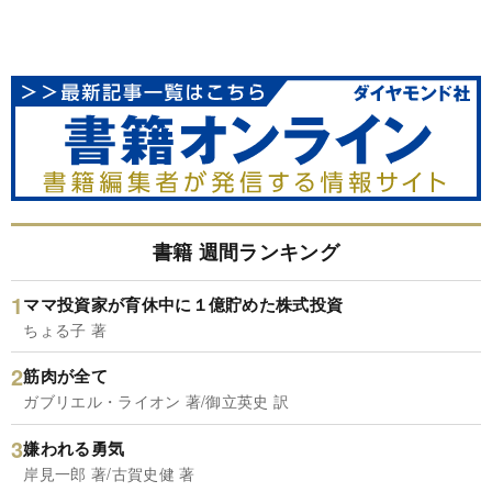
書籍 週間ランキング
ママ投資家が育休中に１億貯めた株式投資
ちょる子 著
筋肉が全て
ガブリエル・ライオン 著/御立英史 訳
嫌われる勇気
岸見一郎 著/古賀史健 著