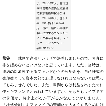
す。2006年2月、有価証
券報告書の虚偽記載容疑
で東京地検特捜部に逮
捕。2007年6月、懲役1
年、執行猶予3年が確
定。現在、幅広い業種の
会社に対するコンサルテ
ィング事業を展開。ツイ
ッター・アカウント:
@kuma1977
熊谷
裁判で違法という形で決着しましたので、素直に
非を認めないといけないと思っています。ただ、当時は、
連結の対象外であるファンドからの分配金を、自己株式の
売却益として資本の部で処理しなければならないとは思っ
てもみませんでした。また、世間からは利益を出すために
作ったファンドと言われていますが、そもそもライブドア
の株価が、将来上がるか下がるかなんて分かりません。
「株式分割」をファンドでの売却益を大きくするために利