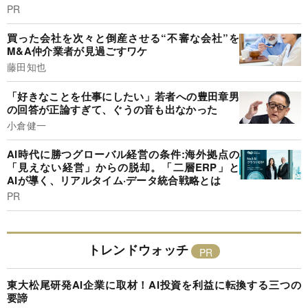
PR
買った会社を次々と倒産させる“不審な会社”を
M&A仲介業者が見過ごすワケ
藤田知也
「好きなことを仕事にしたい」若者への豊田章男
の回答が正論すぎて、ぐうの音も出なかった
小倉健一
AI時代に勝つグローバル経営の条件:海外拠点の
「見えない経営」からの脱却。「二層ERP」と
AIが導く、リアルタイム·データ統合戦略とは
PR
トレンドウォッチ
東大松尾研発AI企業に取材！AI投資を利益に転換する三つの
要諦