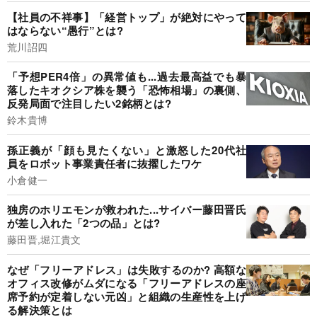
【社員の不祥事】「経営トップ」が絶対にやって
はならない“愚行”とは?
荒川詔四
「予想PER4倍」の異常値も...過去最高益でも暴
落したキオクシア株を襲う「恐怖相場」の裏側、
反発局面で注目したい2銘柄とは?
鈴木貴博
孫正義が「顔も見たくない」と激怒した20代社
員をロボット事業責任者に抜擢したワケ
小倉健一
独房のホリエモンが救われた...サイバー藤田晋氏
が差し入れた「2つの品」とは?
藤田晋,堀江貴文
なぜ「フリーアドレス」は失敗するのか? 高額な
オフィス改修がムダになる「フリーアドレスの座
席予約が定着しない元凶」と組織の生産性を上げ
る解決策とは