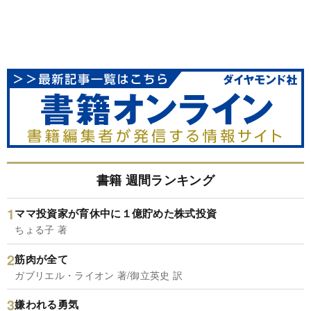
書籍 週間ランキング
ママ投資家が育休中に１億貯めた株式投資
ちょる子 著
筋肉が全て
ガブリエル・ライオン 著/御立英史 訳
嫌われる勇気