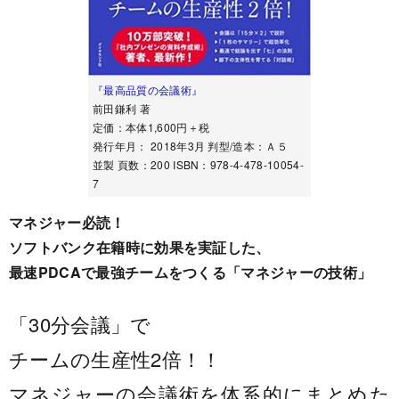
『最高品質の会議術』
前田鎌利 著
定価：本体1,600円＋税
発行年月： 2018年3月 判型/造本：Ａ５
並製 頁数：200 ISBN：978-4-478-10054-
7
マネジャー必読！
ソフトバンク在籍時に効果を実証した、
最速PDCAで最強チームをつくる「マネジャーの技術」
「30分会議」で
チームの生産性2倍！！
マネジャーの会議術を体系的にまとめた