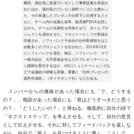
獲得。孫社長に直接プレゼンして事業提案を承認さ
れたほか、孫社長のプレゼン資料づくりにも携わっ
た。その卓越したプレゼン力を部下に伝授するとと
もに、チーム内の会議も改革。超高速PDCAを回し
ながら、チームの生産性を倍加させて、次々とプロ
ジェクトを成功させた。マネジャーとしての実績を
評価され、ソフトバンク子会社の社外取締役をはじ
め数多くのプロジェクトを任された。2013年12月
にソフトバンクを退社、独立。ソフトバンク、ヤフ
ー株式会社、大手鉄道会社などのプレゼンテーショ
ン講師を歴任するほか、UQコミュニケーションズな
どで会議術の研修も実施。著書に『社内プレゼンの
資料作成術』（ダイヤモンド社）などがある。
メンバーからの連絡があった場合にも「で、どうする
の？」、相談があった場合にも「君はどうすべきだと思う
の？」「どうしたいの？」と尋ねる。徹底的に自分の頭で
「ネクストステップ」を考えさせる。そして、自分の意見
として伝えさせる。それに対してフィードバックを返しな
がら、自分で「答え」を見つけるように導く。こうして、