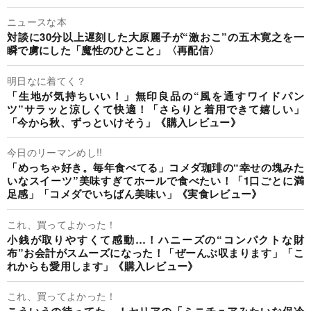
ニュースな本
対談に30分以上遅刻した大原麗子が“激おこ”の五木寛之を一
瞬で虜にした「魔性のひとこと」〈再配信〉
明日なに着てく？
「生地が気持ちいい！」無印良品の“風を通すワイドパン
ツ”サラッと涼しくて快適！「さらりと着用できて嬉しい」
「今から秋、ずっといけそう」《購入レビュー》
今日のリーマンめし!!
「めっちゃ好き。毎年食べてる」コメダ珈琲の“幸せの塊みた
いなスイーツ”美味すぎてホールで食べたい！「1口ごとに満
足感」「コメダでいちばん美味い」《実食レビュー》
これ、買ってよかった！
小銭が取りやすくて感動…！ハニーズの“コンパクトな財
布”お会計がスムーズになった！「ぜーんぶ収まります」「こ
れからも愛用します」《購入レビュー》
これ、買ってよかった！