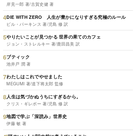
岸見一郎 著/古賀史健 著
DIE WITH ZERO 人生が豊かになりすぎる究極のルール
ビル・パーキンス 著/児島 修 訳
やりたいことが見つかる 世界の果てのカフェ
ジョン・ストレルキー 著/鹿田昌美 訳
ブティック
池井戸 潤 著
わたしはこれでやせました
MEGUMI 著/道下将太郎 監修
人生は気づかぬうちにすぎるから。
クリス・ギレボー 著/児島 修 訳
地図で学ぶ「深読み」世界史
伊藤 敏 著