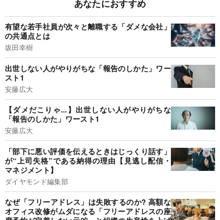
あなたにおすすめ
有望な若手社員が次々と離職する「ダメな会社」
の共通点とは
坂田幸樹
出世しない人がやりがちな「報告のしかた」ワー
スト1
安藤広大
【ダメだこりゃ...】出世しない人がやりがちな
「報告のしかた」ワースト1
安藤広大
「部下に悪い評価を伝えるときはじっくり話す」
が“上司失格”である納得の理由【見逃し配信・
マネジメント】
ダイヤモンド編集部
なぜ「フリーアドレス」は失敗するのか? 高額な
オフィス改修がムダになる「フリーアドレスの座