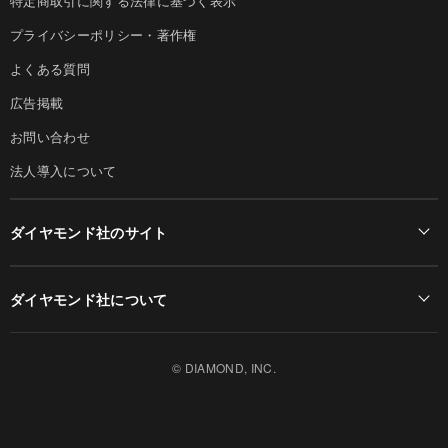
特定商取引に関する法律に基づく表示
プライバシーポリシー・著作権
よくある質問
広告掲載
お問い合わせ
法人導入について
ダイヤモンド社のサイト
Diamond Online(English)
ダイヤモンド社について
週刊ダイヤモンド
ダイヤモンド社TOP
DIAMONDハーバード・ビジネス・レビュー
© DIAMOND, INC.
会社概要
ダイヤモンドZAi（デジタル版）
採用情報
書籍オンライン