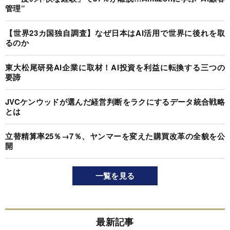
管理”
【世界23カ国独自調査】なぜ日本はAI活用で世界に後れを取
るのか
東大松尾研発AI企業に取材！AI投資を利益に転換する三つの
要諦
JVCケンウッドが選んだ経営判断をラクにするデータ統合戦略
とは
立替精算率25％→7％、ヤンマーを変えた購買改革の全貌を公
開
一覧を見る
最新記事