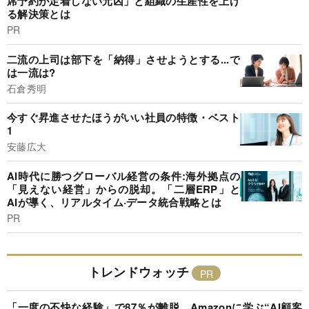
席予約が定着しない元凶」と組織の生産性を上げ
る解決策とは
PR
二流の上司は部下を「納得」させようとする...で
は一流は?
石倉秀明
今すぐ昇進させたほうがいい社員の特徴・ベスト
1
安藤広大
AI時代に勝つグローバル経営の条件:海外拠点の
「見えない経営」からの脱却。「二層ERP」と
AIが導く、リアルタイム·データ統合戦略とは
PR
トレンドウォッチ
「一度の不快な経験」で87％が離脱…Amazonに学ぶ“AI顧客