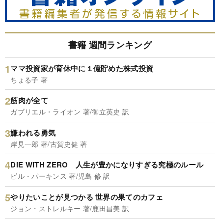
書籍 週間ランキング
ママ投資家が育休中に１億貯めた株式投資
ちょる子 著
筋肉が全て
ガブリエル・ライオン 著/御立英史 訳
嫌われる勇気
岸見一郎 著/古賀史健 著
DIE WITH ZERO 人生が豊かになりすぎる究極のルール
ビル・パーキンス 著/児島 修 訳
やりたいことが見つかる 世界の果てのカフェ
ジョン・ストレルキー 著/鹿田昌美 訳