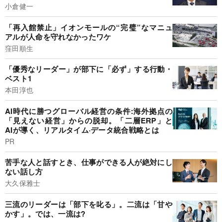
小倉健一
「再入館禁止」イオンモールの“完璧”なマニュ
アルが人命を守れなかったワケ
窪田順生
「優秀なリーダー」が部下に「必ず」する行動・
ベスト1
本田淳也
AI時代に勝つグローバル経営の条件:海外拠点の
「見えない経営」からの脱却。「二層ERP」と
AIが導く、リアルタイム·データ統合戦略とは
PR
苦手な人と話すとき、仕事ができる人が絶対にし
ない話し方
大久保雅士
三流のリーダーは「部下を叱る」。二流は「甘や
かす」。では、一流は?