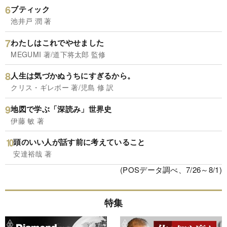
ブティック
池井戸 潤 著
わたしはこれでやせました
MEGUMI 著/道下将太郎 監修
人生は気づかぬうちにすぎるから。
クリス・ギレボー 著/児島 修 訳
地図で学ぶ「深読み」世界史
伊藤 敏 著
頭のいい人が話す前に考えていること
安達裕哉 著
(POSデータ調べ、7/26～8/1)
特集