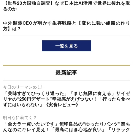
【世界23カ国独自調査】なぜ日本はAI活用で世界に後れを取
るのか
中外製薬CEOが明かす生存戦略と【変化に強い組織の作り
方】は？
一覧を見る
最新記事
今日のリーマンめし!!
「美味すぎてひっくり返った」「まじ無限に食える」サイゼ
リヤの“250円デザート”幸福感がえげつない！「行ったら食べ
ずにはいられない」《実食レビュー》
明日なに着てく？
「全カラー買いたいです」無印良品の“ゆったりパンツ”楽ち
んなのにキレイ見え！「最高にはき心地が良い」「リラック