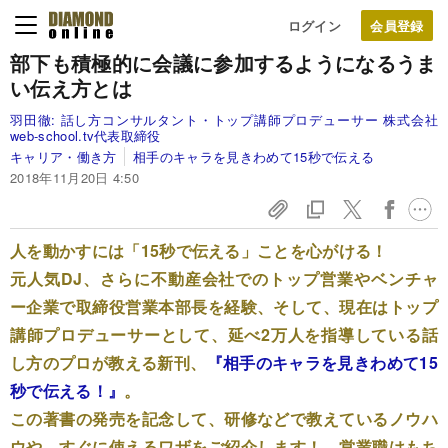
ログイン
部下も積極的に会議に参加するようになる
うま
い伝え方とは
羽田徹:
話し方コンサルタント・トップ講師プロデューサー 株式会社
web-school.tv代表取締役
キャリア・働き方
相手のキャラを見きわめて15秒で伝える
2018年11月20日 4:50
人を動かすには「15秒で伝える」ことを心がける！
元人気DJ、さらに不動産会社でのトップ営業やベンチャ
ー企業で取締役営業本部長を経験、そして、現在はトップ
講師プロデューサーとして、延べ2万人を指導している話
し方のプロが教える新刊、
『相手のキャラを見きわめて15
秒で伝える！』
。
この著書の発売を記念して、研修などで教えているノウハ
ウや、すぐに使えるワザをご紹介します！ 営業職はもち