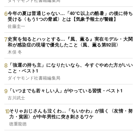
ダイヤモンド社書籍編集局
今年の夏は普通じゃない…「40℃以上の酷暑」の後に待ち
受ける〈もう1つの脅威〉とは【気象予報士が警鐘】
佐藤圭一
史実を知るとハッとする…『風、薫る』実在モデル・大関
和が感染症の現場で優先したこと〈風、薫る第92回〉
木俣 冬
「強運の持ち主」になりたいなら、今すぐやめた方がいい
こと・ベスト1
ダイヤモンド社書籍編集局
「いつまでも若々しい人」がやっている習慣・ベスト1
古川武士
そりゃおじさんも泣くわ…「ちいかわ」が描く〈友情・努
力・貧困〉が中年男性に突き刺さるワケ
徳重龍徳