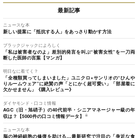
最新記事
ニュースな本
新しい提案に「抵抗する人」をあっさり動かす方法
ブラックジャックによろしく
「私は被害者なのよ」差別的発言を叫ぶ“被害女性”を一刀両
断した医師の言葉【マンガ】
明日なに着てく？
「全種類買ってしまいました」ユニクロ×サンリオの“ひんや
りルームウェア”に絶賛の声「とにかく超可愛い」「部屋着に
欠かせません」《購入レビュー》
ダイヤモンド・口コミ情報
AGC（旧・旭硝子）の40代前半・シニアマネージャー級の年
収は？【5000件の口コミ情報データ】
ニュースな本
脳の神経細胞の修復を助ける…最新研究で注目の「身近な食