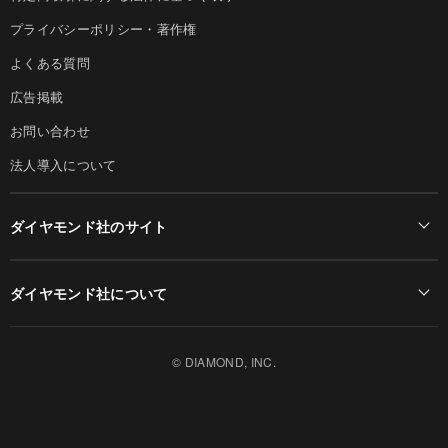
プライバシーポリシー・著作権
よくある質問
広告掲載
お問い合わせ
法人導入について
ダイヤモンド社のサイト
Diamond Online(English)
ダイヤモンド社について
週刊ダイヤモンド
ダイヤモンド社TOP
DIAMONDハーバード・ビジネス・レビュー
© DIAMOND, INC.
会社概要
ダイヤモンドZAi（デジタル版）
採用情報
書籍オンライン
お知らせ
ザイ・オンライン