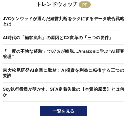
トレンドウォッチ
JVCケンウッドが選んだ経営判断をラクにするデータ統合戦略
とは
AI時代の「顧客流出」の原因とCX変革の「三つの要件」
「一度の不快な経験」で87％が離脱…Amazonに学ぶ“AI顧客
管理”
東大松尾研発AI企業に取材！AI投資を利益に転換する三つの
要諦
Sky執行役員が明かす、SFA定着失敗の【本質的原因】とは何
か
一覧を見る