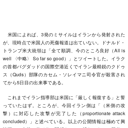
米国によれば、3発のミサイルはイランから発射された
が、現時点で米国人の死傷報道は出ていない。ドナルド・
トランプ米大統領は「全て順調、今のところ良好（All is
well 〈中略〉 So far so good）」とツイートした。イラク
の首都バグダッドの国際空港近くでイラン最精鋭のクドゥ
ス（Quds）部隊のカセム・ソレイマニ司令官が殺害され
てから5日目の出来事である。
これまでイラン指導部は米国に「厳しく報復する」と誓
っていたはず。ところが、今回イラン側は「（米側の攻
撃）に対応した攻撃が完了した（proportionate attack
concluded）」と述べている。以上の公開情報は極めて興