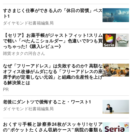
すさまじく仕事ができる人の「休日の習慣」ベス
ト1
ダイヤモンド社書籍編集局
【セリア】お薬手帳がジャストフィット!スリム
で軽い「ぺたんこショルダー」色違いで3つも買
っちゃった!《購入レビュー》
雑貨オタクの河合さん
なぜ「フリーアドレス」は失敗するのか? 高額な
オフィス改修がムダになる「フリーアドレスの座
席予約が定着しない元凶」と組織の生産性を上げ
る解決策とは
PR
老後にダントツで後悔すること・ワースト1
ダイヤモンド社書籍編集局
おくすり手帳と診察券24枚がスッキリ!セリア
の“ポケットたくさん収納ケース”病院の書類も