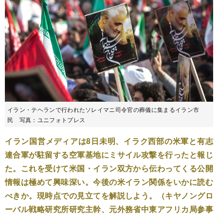
イラン・テヘランで行われたソレイマニ司令官の葬儀に集まるイラン市
民 写真：ユニフォトプレス
イラン国営メディアは8日未明、イラク西部の米軍と有志
連合軍が駐留する空軍基地にミサイル攻撃を行ったと報じ
た。これを受けて米国・イラン双方から伝わってくる公開
情報は極めて興味深い。今後の米イラン関係をいかに読む
べきか。現時点での見立てを解説しよう。（キヤノングロ
ーバル戦略研究所研究主幹、元外務省中東アフリカ局参事