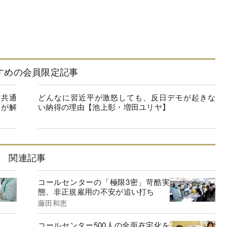
すめの会員限定記事
に共通
どんなに習近平が激怒しても、反日デモが起きな
家が解
い納得の理由【池上彰・増田ユリヤ】
関連記事
コールセンターの「極限3密」苛酷実
態、非正規雇用の不安が追い打ち
藤田和恵
コールセンター500人の全面在宅化を