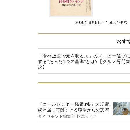
2026年8月8日・15日合併号
おす
「食べ放題で元を取る人」のメニュー選び
する“たった1つの基準”とは?【グルメ専門
説】
「コールセンター極限3密」大反響、
続々届く苛酷すぎる職場からの悲鳴
ダイヤモンド編集部,杉本りうこ