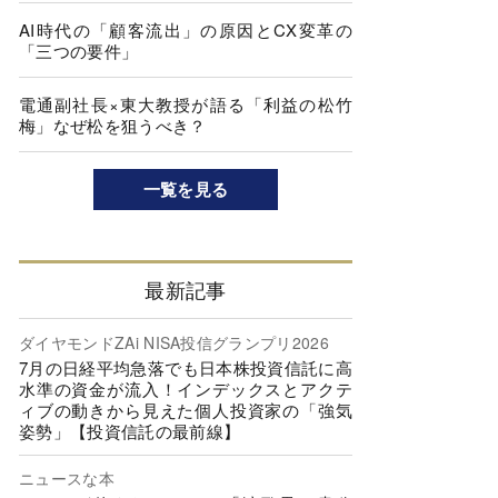
AI時代の「顧客流出」の原因とCX変革の
「三つの要件」
電通副社長×東大教授が語る「利益の松竹
梅」なぜ松を狙うべき？
一覧を見る
最新記事
ダイヤモンドZAi NISA投信グランプリ2026
7月の日経平均急落でも日本株投資信託に高
水準の資金が流入！インデックスとアクテ
ィブの動きから見えた個人投資家の「強気
姿勢」【投資信託の最前線】
ニュースな本