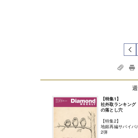
週
【特集1】
社外取ランキング
の落とし穴
【特集2】
地銀再編サバイバ
2弾