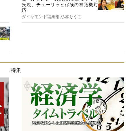
実現、チューリッヒ保険の神危機対
応
ダイヤモンド編集部,杉本りうこ
特集