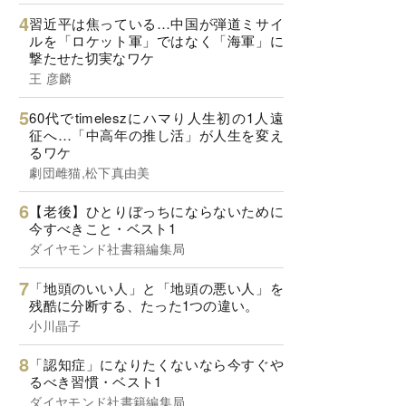
習近平は焦っている…中国が弾道ミサイ
ルを「ロケット軍」ではなく「海軍」に
撃たせた切実なワケ
王 彦麟
60代でtimeleszにハマり人生初の1人遠
征へ…「中高年の推し活」が人生を変え
るワケ
劇団雌猫,松下真由美
【老後】ひとりぼっちにならないために
今すべきこと・ベスト1
ダイヤモンド社書籍編集局
「地頭のいい人」と「地頭の悪い人」を
残酷に分断する、たった1つの違い。
小川晶子
「認知症」になりたくないなら今すぐや
るべき習慣・ベスト1
ダイヤモンド社書籍編集局