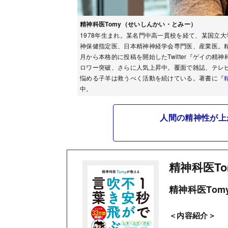
精神科医Tomy（せいしんかい・とみー）
1978年生まれ。某名門中高一貫校を経て、某国立
神保健指定医、日本精神神経学会専門医、産業医。精
月から本格的に投稿を開始したTwitter『ゲイの精
ロワー突破、さらに人気上昇中。覆面で雑誌、テレ
悩める子羊は救うべく活動を続けている。著書に
『
中。
人間の精神性が上
精神科医T
精神科医Tom
＜内容紹介＞