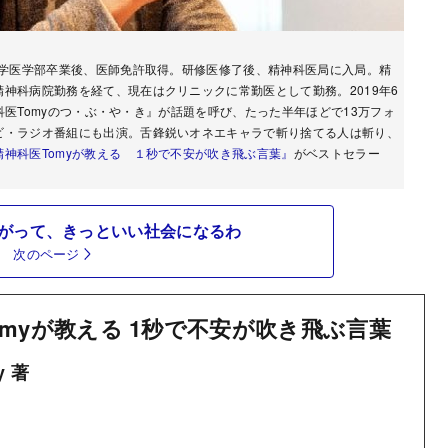
大学医学部卒業後、医師免許取得。研修医修了後、精神科医局に入局。精
神科病院勤務を経て、現在はクリニックに常勤医として勤務。2019年6
神科医Tomyのつ・ぶ・や・き』が話題を呼び、たった半年ほどで13万フォ
ビ・ラジオ番組にも出演。舌鋒鋭いオネエキャラで斬り捨てる人は斬り、
精神科医Tomyが教える １秒で不安が吹き飛ぶ言葉』
がベストセラー
がって、きっといい社会になるわ
次のページ
omyが教える 1秒で不安が吹き飛ぶ言葉
y 著