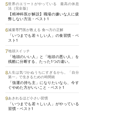
世界のエリートがやっている 最高の休息
法［完全版］
【精神科医が解説】職場の嫌いな人に疲
弊しない方法・ベスト1
減量専門医が教える 食べ方の正解
「いつまでも若々しい人」の食習慣・ベ
スト1
地頭スイッチ
「地頭のいい人」と「地頭の悪い人」を
残酷に分断する、たった1つの違い。
人生は気づかぬうちにすぎるから。「自分
第一」で生きるための時間術
「強運の持ち主」になりたいなら、今す
ぐやめた方がいいこと・ベスト1
あきれるほど小さい習慣
「いつまでも若々しい人」がやっている
習慣・ベスト1