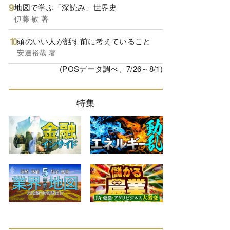
地図で学ぶ「深読み」世界史
伊藤 敏 著
頭のいい人が話す前に考えていること
安達裕哉 著
(POSデータ調べ、7/26～8/1)
特集