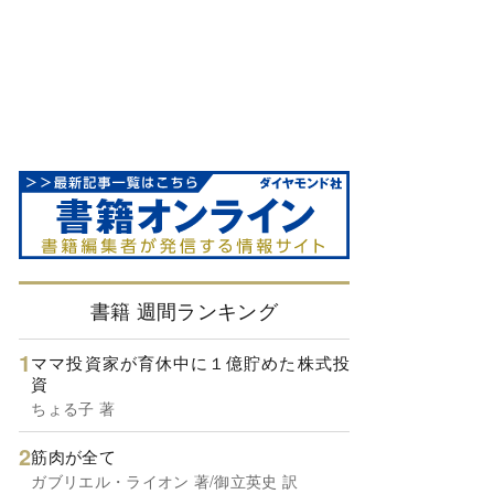
書籍 週間ランキング
ママ投資家が育休中に１億貯めた株式投
資
ちょる子 著
筋肉が全て
ガブリエル・ライオン 著/御立英史 訳