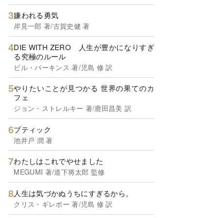
嫌われる勇気
岸見一郎 著/古賀史健 著
DIE WITH ZERO 人生が豊かになりすぎ
る究極のルール
ビル・パーキンス 著/児島 修 訳
やりたいことが見つかる 世界の果てのカ
フェ
ジョン・ストレルキー 著/鹿田昌美 訳
ブティック
池井戸 潤 著
わたしはこれでやせました
MEGUMI 著/道下将太郎 監修
人生は気づかぬうちにすぎるから。
クリス・ギレボー 著/児島 修 訳