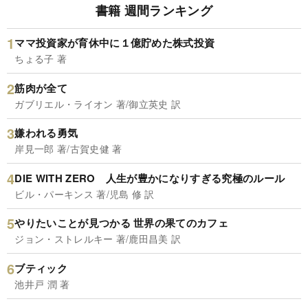
書籍 週間ランキング
ママ投資家が育休中に１億貯めた株式投資
ちょる子 著
筋肉が全て
ガブリエル・ライオン 著/御立英史 訳
嫌われる勇気
岸見一郎 著/古賀史健 著
DIE WITH ZERO 人生が豊かになりすぎる究極のルール
ビル・パーキンス 著/児島 修 訳
やりたいことが見つかる 世界の果てのカフェ
ジョン・ストレルキー 著/鹿田昌美 訳
ブティック
池井戸 潤 著