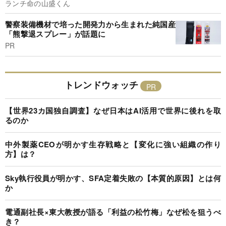
ランチ命の山盛くん
警察装備機材で培った開発力から生まれた純国産
「熊撃退スプレー」が話題に
PR
トレンドウォッチ
【世界23カ国独自調査】なぜ日本はAI活用で世界に後れを取
るのか
中外製薬CEOが明かす生存戦略と【変化に強い組織の作り
方】は？
Sky執行役員が明かす、SFA定着失敗の【本質的原因】とは何
か
電通副社長×東大教授が語る「利益の松竹梅」なぜ松を狙うべ
き？