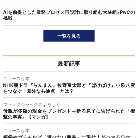
AIを前提とした業務プロセス再設計に取り組む大林組×PwCの
挑戦
一覧を見る
最新記事
ニュースな本
NHK朝ドラ『らんまん』牧野富太郎と『ばけばけ』小泉八雲
をつなぐ「意外な共通点」とは？
ブラックジャックによろしく
母親が多額の現金をプレゼント→断る息子に告げられた「衝
撃の事実」【マンガ】
ニュースな本
福袋やガチャなど「選べない商品」に現代人がハマるワケ。