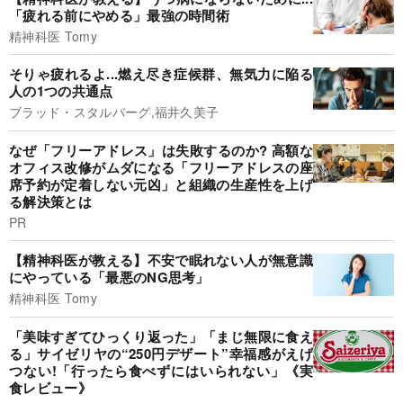
「疲れる前にやめる」最強の時間術
精神科医 Tomy
そりゃ疲れるよ...燃え尽き症候群、無気力に陥る
人の1つの共通点
ブラッド・スタルバーグ,福井久美子
なぜ「フリーアドレス」は失敗するのか? 高額な
オフィス改修がムダになる「フリーアドレスの座
席予約が定着しない元凶」と組織の生産性を上げ
る解決策とは
PR
【精神科医が教える】不安で眠れない人が無意識
にやっている「最悪のNG思考」
精神科医 Tomy
「美味すぎてひっくり返った」「まじ無限に食え
る」サイゼリヤの“250円デザート”幸福感がえげ
つない!「行ったら食べずにはいられない」《実
食レビュー》