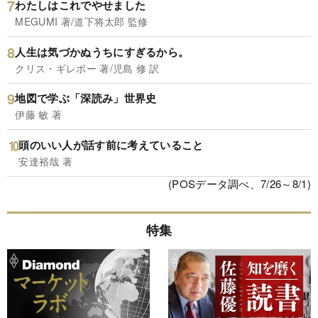
わたしはこれでやせました
MEGUMI 著/道下将太郎 監修
人生は気づかぬうちにすぎるから。
クリス・ギレボー 著/児島 修 訳
地図で学ぶ「深読み」世界史
伊藤 敏 著
頭のいい人が話す前に考えていること
安達裕哉 著
(POSデータ調べ、7/26～8/1)
特集