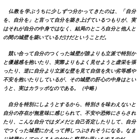
仏教を学ぶうちに少しずつ分かってきたのは、「自分
を、自分を」と言って自分を築き上げているつもりが、実
はそれが自分の中身ではなく、結局のところ自分と他人と
の間の城壁を築いているだけだということだ。
競い合って自分のつくった城壁が誰よりも立派で特別か
と優越感を抱いたり、実際よりもよく見せようと虚栄を張
ったり、逆に自分より立派な壁を見て自信を失い劣等感や
不安を抱いたりしているが、その城壁の肝心の中身はとい
うと、実はカラッポなのである。（中略）
自分を特別にしようとするから、特別さを味わえないと
自分の存在が無意味に感じられて、不安や恐怖にさらされ
たり、こんな自分ではダメだと自己否定したりして、自分
でつくった城壁にかえって押しつぶされそうになる。なま
じ城壁なんてつくるものだから窮屈な思いをするのだ。