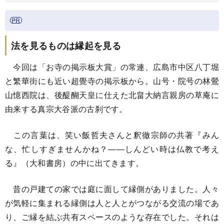
法を見るものは縁起を見る
今回は「お寺の掲示板大賞」の常連、広島市中区八丁堀
と繁華街にも近い超覺寺の掲示板から。山号・院号の林鶯
山憶西院は、後醍醐天皇に仕えた北畠大納言親房の草庵に
由来する真宗大谷派の古刹です。
この言葉は、笑い飯哲夫さんと釈徹宗師の共著『みん
な、忙しすぎませんかね？――しんどい時は仏教で考え
る』（大和書房）の中に出てきます。
昔の戸建ての家では庭に面して縁側がありました。人々
が気軽に集まれる縁側は人と人とがつながる交流の場であ
り、ご縁を結ぶ共有スペースのような存在でした。それは