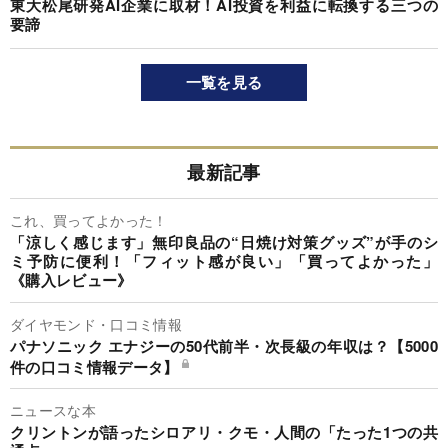
東大松尾研発AI企業に取材！AI投資を利益に転換する三つの
要諦
一覧を見る
最新記事
これ、買ってよかった！
「涼しく感じます」無印良品の“日焼け対策グッズ”が手のシ
ミ予防に便利！「フィット感が良い」「買ってよかった」
《購入レビュー》
ダイヤモンド・口コミ情報
パナソニック エナジーの50代前半・次長級の年収は？【5000
件の口コミ情報データ】
ニュースな本
クリントンが語ったシロアリ・クモ・人間の「たった1つの共