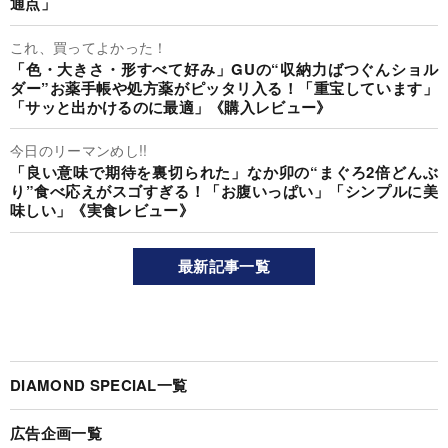
通点」
これ、買ってよかった！
「色・大きさ・形すべて好み」GUの“収納力ばつぐんショル
ダー”お薬手帳や処方薬がピッタリ入る！「重宝しています」
「サッと出かけるのに最適」《購入レビュー》
今日のリーマンめし!!
「良い意味で期待を裏切られた」なか卯の“まぐろ2倍どんぶ
り”食べ応えがスゴすぎる！「お腹いっぱい」「シンプルに美
味しい」《実食レビュー》
最新記事一覧
DIAMOND SPECIAL一覧
広告企画一覧