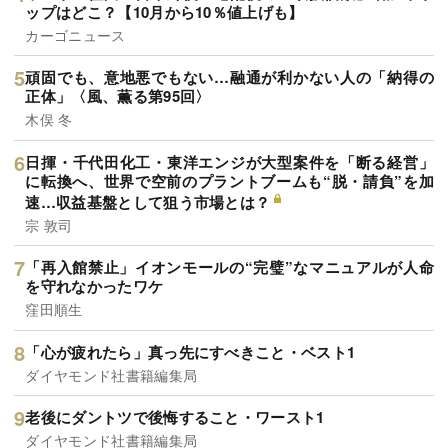
ップはどこ？【10月から10％値上げも】
カーゴニュース
頑固でも、意地悪でもない…融通が利かない人の「納得の
正体」〈風、薫る第95回〉
木俣 冬
日揮・千代田化工・東洋エンジが大型案件を「断る経営」
に転換へ、世界で空前のプラントブームも“脱・請負”を加
速…収益基盤として狙う市場とは？
宗 敦司
「再入館禁止」イオンモールの“完璧”なマニュアルが人命
を守れなかったワケ
窪田順生
「心が疲れたら」真っ先にすべきこと・ベスト1
ダイヤモンド社書籍編集局
老後にダントツで後悔すること・ワースト1
ダイヤモンド社書籍編集局