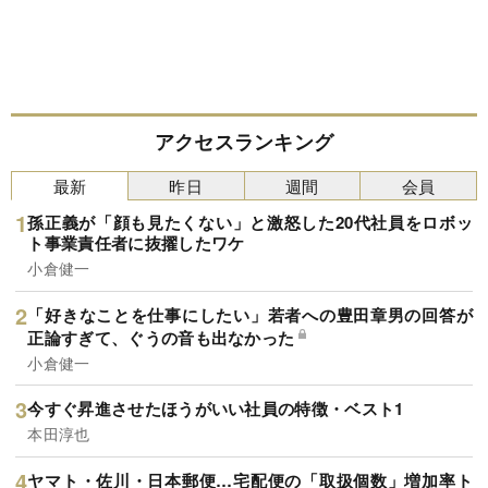
アクセスランキング
最新
昨日
週間
会員
孫正義が「顔も見たくない」と激怒した20代社員をロボッ
ト事業責任者に抜擢したワケ
小倉健一
「好きなことを仕事にしたい」若者への豊田章男の回答が
正論すぎて、ぐうの音も出なかった
小倉健一
今すぐ昇進させたほうがいい社員の特徴・ベスト1
本田淳也
ヤマト・佐川・日本郵便…宅配便の「取扱個数」増加率ト