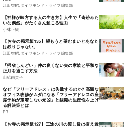
江田智昭,ダイヤモンド・ライフ編集部
【神様が味方する人の生き方】人生で「奇跡みた
いな偶然」がたくさん起こる理由
小林正観
【お寺の掲示板135】望もうと望むまいとあなた
は独りじゃない。
江田智昭,ダイヤモンド・ライフ編集部
「帰省しんどい」仲の良くない夫の家族と平和な
正月を過ごす方法
山脇由貴子
なぜ「フリーアドレス」は失敗するのか? 高額な
オフィス改修がムダになる「フリーアドレスの座
席予約が定着しない元凶」と組織の生産性を上げ
る解決策とは
PR
【お寺の掲示板127】三途の川の渡し賃は据え置