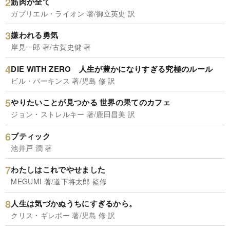
筋肉が全て
ガブリエル・ライオン 著/御立英史 訳
嫌われる勇気
岸見一郎 著/古賀史健 著
DIE WITH ZERO 人生が豊かになりすぎる究極のルール
ビル・パーキンス 著/児島 修 訳
やりたいことが見つかる 世界の果てのカフェ
ジョン・ストレルキー 著/鹿田昌美 訳
ブティック
池井戸 潤 著
わたしはこれでやせました
MEGUMI 著/道下将太郎 監修
人生は気づかぬうちにすぎるから。
クリス・ギレボー 著/児島 修 訳