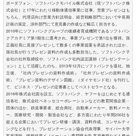
ボーダフォン、ソフトバンクモバイル株式会社（現ソフトバンク株
式会社）と17年にわたり移動体通信事業に従事。営業プレゼンはも
ちろん、代理店向け営業方針説明会、経営戦略部門において中長期
計画の策定、渉外部門にて意見書の作成など幅広く担当する。
2010年にソフトバンクグループの後継者育成機関であるソフトバン
クアカデミア第1期生に選考され、事業プレゼンで第1位を獲得。孫
正義社長に直接プレゼンして数多くの事業提案を承認されたほか、
孫社長が行うプレゼン資料の作成も多数担当した。ソフトバンク子
会社の社外取締役や、ソフトバンク社内認定講師（プレゼンテーシ
ョン）として活躍したのち、2013年12月にソフトバンクを退社。独
立後、『社内プレゼンの資料作成術』『社外プレゼンの資料作成
術』『プレゼン資料のデザイン図鑑』（ダイヤモンド社）を刊行し
て、ビジネス・プレゼンの定番書としてベストセラーとなる。
2016年株式会社固を設立。ソフトバンク、ヤフーをはじめとする通
信各社、株式会社ベネッセコーポレーションなどの教育関係企業・
団体のほか、鉄道事業者、総合商社、自動車メーカー、飲料メーカ
ー、医療研究・開発・製造会社など、多方面にわたり年間200社を
超える企業においてプレゼン研修・講演、資料作成、コンサルティ
ングなどを行う。プレゼンテーション協会代表理事、サイバー大学
客員講師、情報経営イノベーション専門職大学 客員教授なども務め