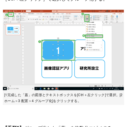
[1完成した「蓋」の図形とテキストボックスを[Ctrl＋左クリック]で選択。[2
ホーム＞3 配置＞4 グループ化]をクリックする。