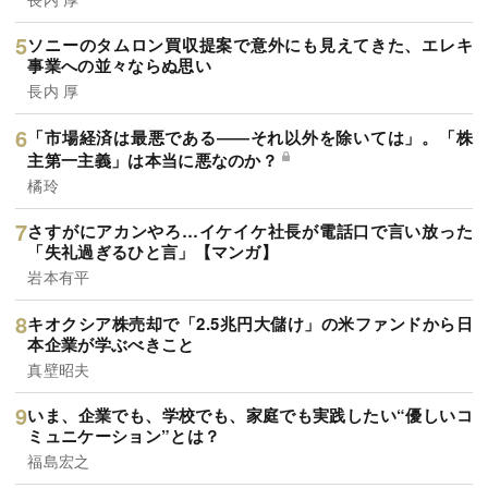
ソニーのタムロン買収提案で意外にも見えてきた、エレキ
事業への並々ならぬ思い
長内 厚
「市場経済は最悪である――それ以外を除いては」。「株
主第一主義」は本当に悪なのか？
橘玲
さすがにアカンやろ…イケイケ社長が電話口で言い放った
「失礼過ぎるひと言」【マンガ】
岩本有平
キオクシア株売却で「2.5兆円大儲け」の米ファンドから日
本企業が学ぶべきこと
真壁昭夫
いま、企業でも、学校でも、家庭でも実践したい“優しいコ
ミュニケーション”とは？
福島宏之