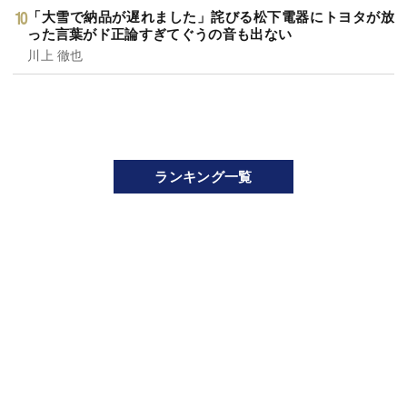
「大雪で納品が遅れました」詫びる松下電器にトヨタが放
った言葉がド正論すぎてぐうの音も出ない
川上 徹也
ランキング一覧