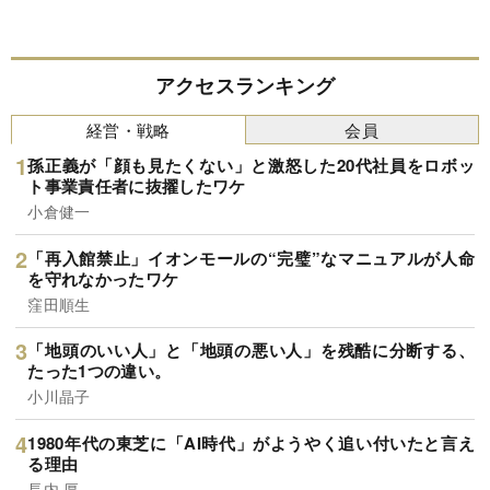
アクセスランキング
経営・戦略
会員
孫正義が「顔も見たくない」と激怒した20代社員をロボッ
ト事業責任者に抜擢したワケ
小倉健一
「再入館禁止」イオンモールの“完璧”なマニュアルが人命
を守れなかったワケ
窪田順生
「地頭のいい人」と「地頭の悪い人」を残酷に分断する、
たった1つの違い。
小川晶子
1980年代の東芝に「AI時代」がようやく追い付いたと言え
る理由
長内 厚