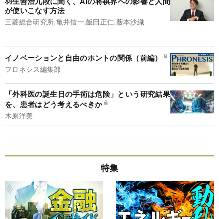
羽生善治九段に聞く、AIの将棋界への影響と人間
が使いこなす方法
三菱総合研究所,亀井信一,飯田正仁,薮本沙織
イノベーションと自由のホントの関係（前編）
フロネシス編集部
「外科医の誕生日の手術は危険」という研究結果
を、患者はどう考えるべきか
木原洋美
特集