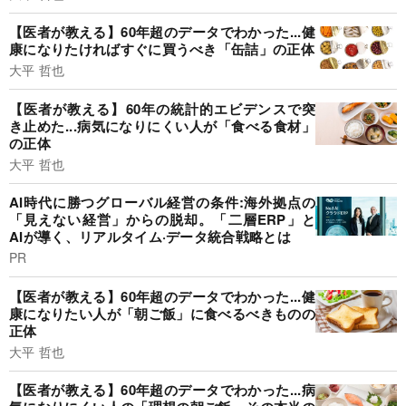
【医者が教える】60年超のデータでわかった...健
康になりたければすぐに買うべき「缶詰」の正体
大平 哲也
【医者が教える】60年の統計的エビデンスで突
き止めた...病気になりにくい人が「食べる食材」
の正体
大平 哲也
AI時代に勝つグローバル経営の条件:海外拠点の
「見えない経営」からの脱却。「二層ERP」と
AIが導く、リアルタイム·データ統合戦略とは
PR
【医者が教える】60年超のデータでわかった...健
康になりたい人が「朝ご飯」に食べるべきものの
正体
大平 哲也
【医者が教える】60年超のデータでわかった...病