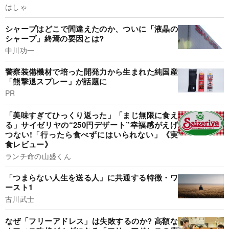
はしゃ
シャープはどこで間違えたのか、ついに「液晶の
シャープ」終焉の要因とは?
中川功一
警察装備機材で培った開発力から生まれた純国産
「熊撃退スプレー」が話題に
PR
「美味すぎてひっくり返った」「まじ無限に食え
る」サイゼリヤの“250円デザート”幸福感がえげ
つない!「行ったら食べずにはいられない」《実
食レビュー》
ランチ命の山盛くん
「つまらない人生を送る人」に共通する特徴・ワ
ースト1
古川武士
なぜ「フリーアドレス」は失敗するのか? 高額な