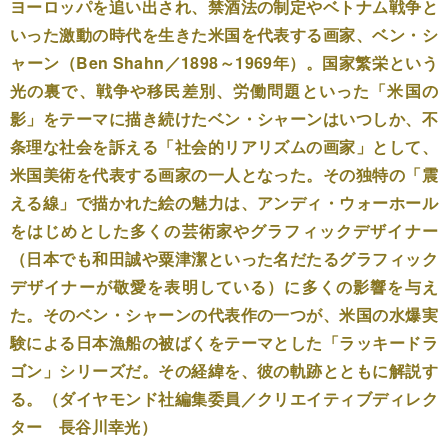
ヨーロッパを追い出され、禁酒法の制定やベトナム戦争と
いった激動の時代を生きた米国を代表する画家、ベン・シ
ャーン（Ben Shahn／1898～1969年）。国家繁栄という
光の裏で、戦争や移民差別、労働問題といった「米国の
影」をテーマに描き続けたベン・シャーンはいつしか、不
条理な社会を訴える「社会的リアリズムの画家」として、
米国美術を代表する画家の一人となった。その独特の「震
える線」で描かれた絵の魅力は、アンディ・ウォーホール
をはじめとした多くの芸術家やグラフィックデザイナー
（日本でも和田誠や粟津潔といった名だたるグラフィック
デザイナーが敬愛を表明している）に多くの影響を与え
た。そのベン・シャーンの代表作の一つが、米国の水爆実
験による日本漁船の被ばくをテーマとした「ラッキードラ
ゴン」シリーズだ。その経緯を、彼の軌跡とともに解説す
る。（ダイヤモンド社編集委員／クリエイティブディレク
ター 長谷川幸光）