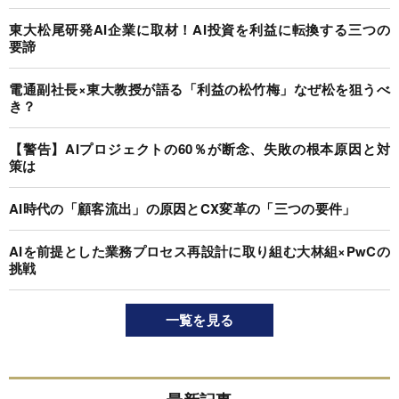
東大松尾研発AI企業に取材！AI投資を利益に転換する三つの
要諦
電通副社長×東大教授が語る「利益の松竹梅」なぜ松を狙うべ
き？
【警告】AIプロジェクトの60％が断念、失敗の根本原因と対
策は
AI時代の「顧客流出」の原因とCX変革の「三つの要件」
AIを前提とした業務プロセス再設計に取り組む大林組×PwCの
挑戦
一覧を見る