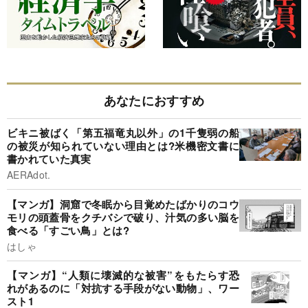
あなたにおすすめ
ビキニ被ばく「第五福竜丸以外」の1千隻弱の船
の被災が知られていない理由とは?米機密文書に
書かれていた真実
AERAdot.
【マンガ】洞窟で冬眠から目覚めたばかりのコウ
モリの頭蓋骨をクチバシで破り、汁気の多い脳を
食べる「すごい鳥」とは?
はしゃ
【マンガ】“人類に壊滅的な被害”をもたらす恐
れがあるのに「対抗する手段がない動物」、ワー
スト1