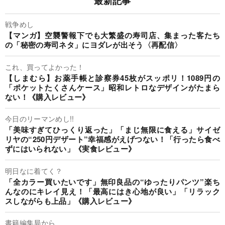
最新記事
戦争めし
【マンガ】空襲警報下でも大繁盛の寿司店、集まった客たち
の「秘密の寿司ネタ」にヨダレが出そう〈再配信〉
これ、買ってよかった！
【しまむら】お薬手帳と診察券45枚がスッポリ！1089円の
「ポケットたくさんケース」昭和レトロなデザインがたまら
ない！《購入レビュー》
今日のリーマンめし!!
「美味すぎてひっくり返った」「まじ無限に食える」サイゼ
リヤの“250円デザート”幸福感がえげつない！「行ったら食べ
ずにはいられない」《実食レビュー》
明日なに着てく？
「全カラー買いたいです」無印良品の“ゆったりパンツ”楽ち
んなのにキレイ見え！「最高にはき心地が良い」「リラック
スしながらも上品」《購入レビュー》
書籍編集局から