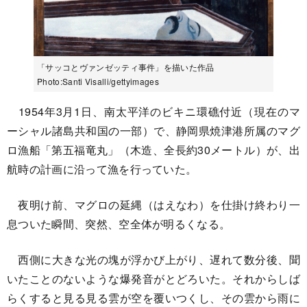
「サッコとヴァンゼッティ事件」を描いた作品
Photo:Santi Visalli/gettyimages
1954年3月1日、南太平洋のビキニ環礁付近（現在のマ
ーシャル諸島共和国の一部）で、静岡県焼津港所属のマグ
ロ漁船「第五福竜丸」（木造、全長約30メートル）が、出
航時の計画に沿って漁を行っていた。
夜明け前、マグロの延縄（はえなわ）を仕掛け終わり一
息ついた瞬間、突然、空全体が明るくなる。
西側に大きな光の塊が浮かび上がり、遅れて数分後、聞
いたことのないような爆発音がとどろいた。それからしば
らくすると見る見る雲が空を覆いつくし、その雲から雨に