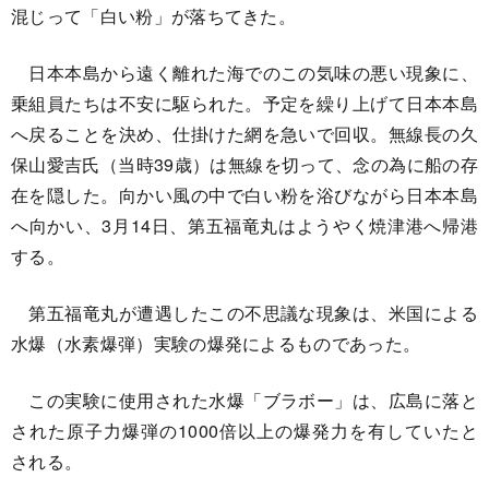
混じって「白い粉」が落ちてきた。
日本本島から遠く離れた海でのこの気味の悪い現象に、
乗組員たちは不安に駆られた。予定を繰り上げて日本本島
へ戻ることを決め、仕掛けた網を急いで回収。無線長の久
保山愛吉氏（当時39歳）は無線を切って、念の為に船の存
在を隠した。向かい風の中で白い粉を浴びながら日本本島
へ向かい、3月14日、第五福竜丸はようやく焼津港へ帰港
する。
第五福竜丸が遭遇したこの不思議な現象は、米国による
水爆（水素爆弾）実験の爆発によるものであった。
この実験に使用された水爆「ブラボー」は、広島に落と
された原子力爆弾の1000倍以上の爆発力を有していたと
される。