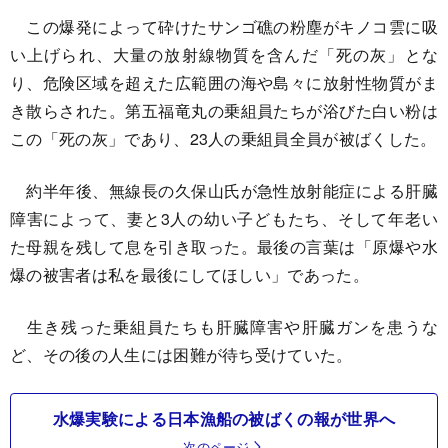
この爆発によって砕けたサンゴ礁の粉塵がキノコ雲に吸
い上げられ、大量の放射線物質を含んだ「死の灰」とな
り、危険区域を超えた広範囲の海や島々に放射性物質がま
き散らされた。第五福竜丸の乗組員たちが浴びた白い粉は
この「死の灰」であり、23人の乗組員全員が被ばくした。
約半年後、無線長の久保山氏が急性放射能症による肝臓
障害によって、妻と3人の幼い子どもたち、そして年老い
た母親を残して息を引き取った。最後の言葉は「原爆や水
爆の被害者は私を最後にしてほしい」であった。
生き残った乗組員たちも肝臓障害や肝臓ガンを患うな
ど、その後の人生には困難が待ち受けていた。
水爆実験による日本漁船の被ばくの報が世界へ
次のページ