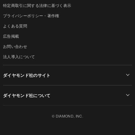
特定商取引に関する法律に基づく表示
プライバシーポリシー・著作権
よくある質問
広告掲載
お問い合わせ
法人導入について
ダイヤモンド社のサイト
Diamond Online(English)
ダイヤモンド社について
週刊ダイヤモンド
ダイヤモンド社TOP
DIAMONDハーバード・ビジネス・レビュー
© DIAMOND, INC.
会社概要
ダイヤモンドZAi（デジタル版）
採用情報
書籍オンライン