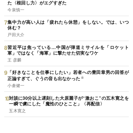
た〈根回し力〉がエグすぎた
今泉慎一
集中力が高い人は「疲れたら休憩」をしない。では、いつ
休む？
戸田大介
習近平は焦っている…中国が弾道ミサイルを「ロケット
軍」ではなく「海軍」に撃たせた切実なワケ
王 彦麟
「好きなことを仕事にしたい」若者への豊田章男の回答が
正論すぎて、ぐうの音も出なかった
小倉健一
対談に30分以上遅刻した大原麗子が“激おこ”の五木寛之を
一瞬で虜にした「魔性のひとこと」〈再配信〉
五木寛之