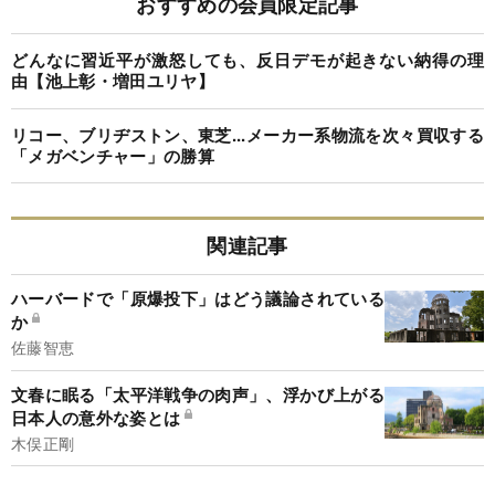
おすすめの会員限定記事
どんなに習近平が激怒しても、反日デモが起きない納得の理
由【池上彰・増田ユリヤ】
リコー、ブリヂストン、東芝...メーカー系物流を次々買収する
「メガベンチャー」の勝算
関連記事
ハーバードで「原爆投下」はどう議論されている
か
佐藤智恵
文春に眠る「太平洋戦争の肉声」、浮かび上がる
日本人の意外な姿とは
木俣正剛