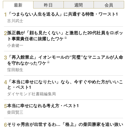
最新
昨日
週間
会員
「つまらない人生を送る人」に共通する特徴・ワースト1
古川武士
孫正義が「顔も見たくない」と激怒した20代社員をロボッ
ト事業責任者に抜擢したワケ
小倉健一
「再入館禁止」イオンモールの“完璧”なマニュアルが人命
を守れなかったワケ
窪田順生
「本当に幸せになりたい」なら、今すぐやめた方がいいこ
と・ベスト1
ダイヤモンド社書籍編集局
本当に幸せになれる考え方・ベスト1
柴田賢三
そりゃ秀吉が出世するわ…「格上」の柴田勝家を追い抜い