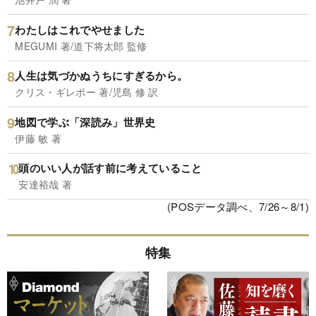
わたしはこれでやせました
MEGUMI 著/道下将太郎 監修
人生は気づかぬうちにすぎるから。
クリス・ギレボー 著/児島 修 訳
地図で学ぶ「深読み」世界史
伊藤 敏 著
頭のいい人が話す前に考えていること
安達裕哉 著
(POSデータ調べ、7/26～8/1)
特集