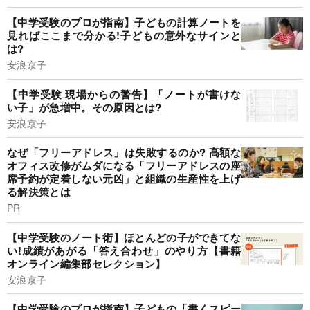
【中学受験のプロが指南】子どもの計算ノートを
見ればここまで分かる!子どもの意外なサインと
は?
安浪京子
【中学受験 現場からの警告】「ノートが書けな
い子」が急増中。その原因とは?
安浪京子
なぜ「フリーアドレス」は失敗するのか? 高額な
オフィス改修がムダになる「フリーアドレスの座
席予約が定着しない元凶」と組織の生産性を上げ
る解決策とは
PR
【中学受験のノート術】ほとんどの子ができてな
い!成績があがる「答え合わせ」のやり方【書籍
オンライン編集部セレクション】
安浪京子
【中学受験のプロが指南】子どもの「書くスピー