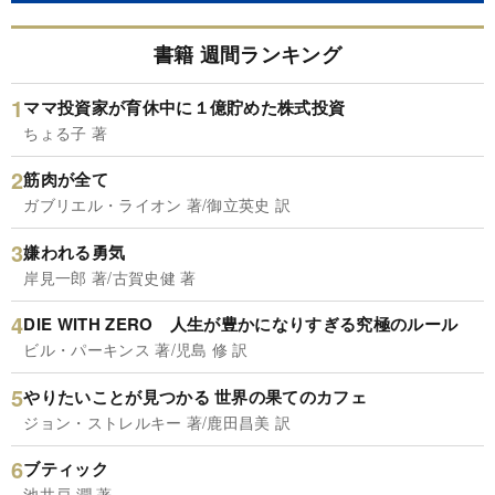
書籍 週間ランキング
ママ投資家が育休中に１億貯めた株式投資
ちょる子 著
筋肉が全て
ガブリエル・ライオン 著/御立英史 訳
嫌われる勇気
岸見一郎 著/古賀史健 著
DIE WITH ZERO 人生が豊かになりすぎる究極のルール
ビル・パーキンス 著/児島 修 訳
やりたいことが見つかる 世界の果てのカフェ
ジョン・ストレルキー 著/鹿田昌美 訳
ブティック
池井戸 潤 著