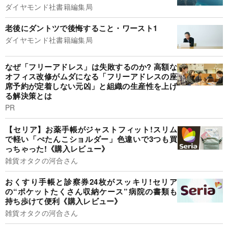
ダイヤモンド社書籍編集局
老後にダントツで後悔すること・ワースト1
ダイヤモンド社書籍編集局
なぜ「フリーアドレス」は失敗するのか? 高額な
オフィス改修がムダになる「フリーアドレスの座
席予約が定着しない元凶」と組織の生産性を上げ
る解決策とは
PR
【セリア】お薬手帳がジャストフィット!スリム
で軽い「ぺたんこショルダー」色違いで3つも買
っちゃった!《購入レビュー》
雑貨オタクの河合さん
おくすり手帳と診察券24枚がスッキリ!セリア
の“ポケットたくさん収納ケース”病院の書類も
持ち歩けて便利《購入レビュー》
雑貨オタクの河合さん