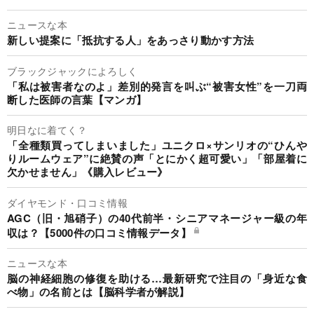
ニュースな本
新しい提案に「抵抗する人」をあっさり動かす方法
ブラックジャックによろしく
「私は被害者なのよ」差別的発言を叫ぶ“被害女性”を一刀両
断した医師の言葉【マンガ】
明日なに着てく？
「全種類買ってしまいました」ユニクロ×サンリオの“ひんや
りルームウェア”に絶賛の声「とにかく超可愛い」「部屋着に
欠かせません」《購入レビュー》
ダイヤモンド・口コミ情報
AGC（旧・旭硝子）の40代前半・シニアマネージャー級の年
収は？【5000件の口コミ情報データ】
ニュースな本
脳の神経細胞の修復を助ける…最新研究で注目の「身近な食
べ物」の名前とは【脳科学者が解説】