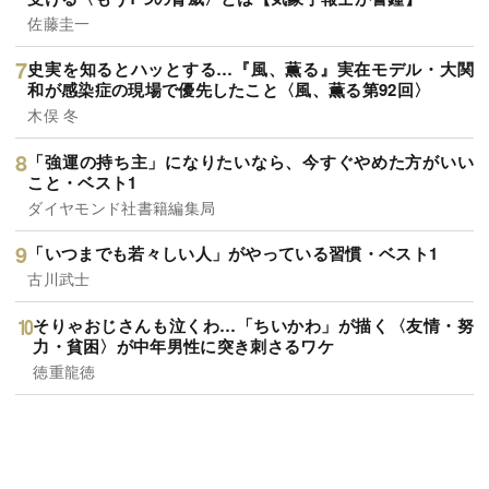
佐藤圭一
史実を知るとハッとする…『風、薫る』実在モデル・大関
和が感染症の現場で優先したこと〈風、薫る第92回〉
木俣 冬
「強運の持ち主」になりたいなら、今すぐやめた方がいい
こと・ベスト1
ダイヤモンド社書籍編集局
「いつまでも若々しい人」がやっている習慣・ベスト1
古川武士
そりゃおじさんも泣くわ…「ちいかわ」が描く〈友情・努
力・貧困〉が中年男性に突き刺さるワケ
徳重龍徳