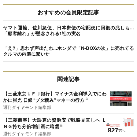
おすすめの会員限定記事
ヤマト運輸、佐川急便、日本郵便の宅配便に回復の兆しも...
「顧客離れ」が懸念される1社の実名
「え?」思わず声出たわ...ホンダで「N-BOXの次」に売れてる
クルマの内装に驚いた
関連記事
【三菱東京ＵＦＪ銀行】マイナス金利導入でにわ
かに脚光 日銀“ブタ積み”マネーの行方
週刊ダイヤモンド編集部
【三菱商事】大誤算の資源安で戦略見直しへ Ｌ
ＮＧ持ち分倍増計画に暗雲
週刊ダイヤモンド編集部