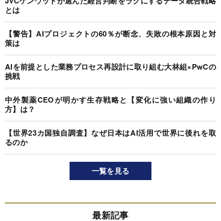
JVCケンウッドが選んだ経営判断をラクにするデータ統合戦略
とは
【警告】AIプロジェクトの60％が断念、失敗の根本原因と対
策は
AIを前提とした業務プロセス再設計に取り組む大林組×PwCの
挑戦
中外製薬CEOが明かす生存戦略と【変化に強い組織の作り
方】は？
【世界23カ国独自調査】なぜ日本はAI活用で世界に後れを取
るのか
一覧を見る
最新記事