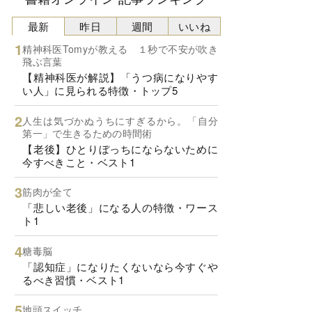
最新
昨日
週間
いいね
精神科医Tomyが教える １秒で不安が吹き
飛ぶ言葉
【精神科医が解説】「うつ病になりやす
い人」に見られる特徴・トップ5
人生は気づかぬうちにすぎるから。「自分
第一」で生きるための時間術
【老後】ひとりぼっちにならないために
今すべきこと・ベスト1
筋肉が全て
「悲しい老後」になる人の特徴・ワース
ト1
糖毒脳
「認知症」になりたくないなら今すぐや
るべき習慣・ベスト1
地頭スイッチ