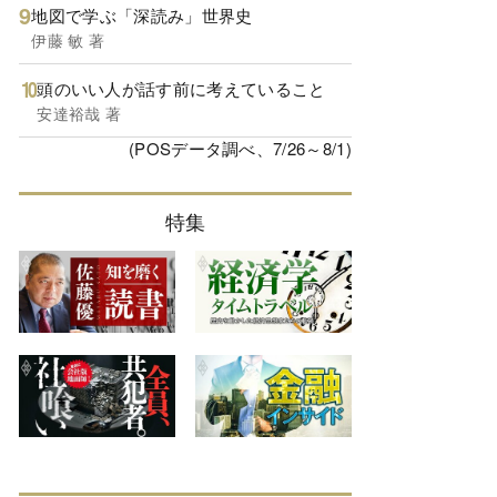
地図で学ぶ「深読み」世界史
伊藤 敏 著
頭のいい人が話す前に考えていること
安達裕哉 著
(POSデータ調べ、7/26～8/1)
特集