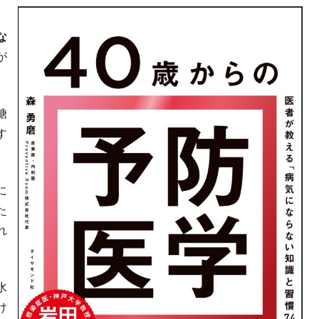
。
な
が
糖
す
に
た
れ
水
け