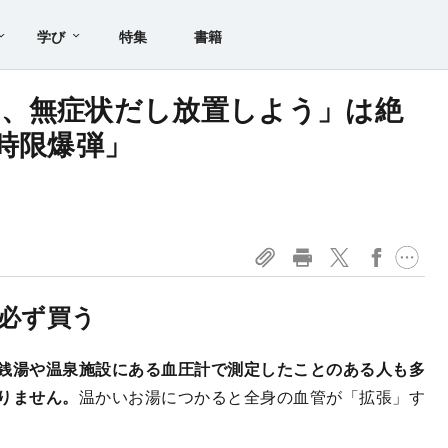
学び
特集
書籍
、無症状だし放置しよう」は絶
の時限爆弾」
を必ず買う
銭湯や温泉施設にある血圧計で測定したことのある人も多
りません。
温かいお湯につかると全身の血管が「拡張」す