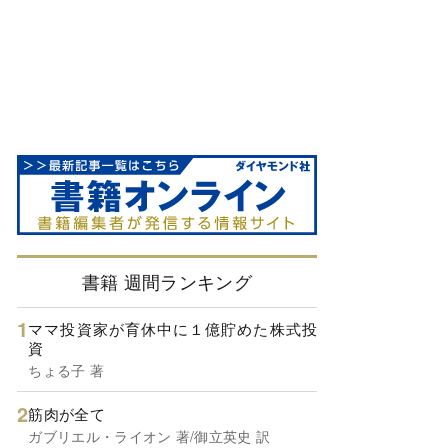
書籍 週間ランキング
ママ投資家が育休中に１億貯めた株式投
資
ちょる子 著
筋肉が全て
ガブリエル・ライオン 著/御立英史 訳