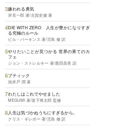
嫌われる勇気
岸見一郎 著/古賀史健 著
DIE WITH ZERO 人生が豊かになりすぎ
る究極のルール
ビル・パーキンス 著/児島 修 訳
やりたいことが見つかる 世界の果てのカ
フェ
ジョン・ストレルキー 著/鹿田昌美 訳
ブティック
池井戸 潤 著
わたしはこれでやせました
MEGUMI 著/道下将太郎 監修
人生は気づかぬうちにすぎるから。
クリス・ギレボー 著/児島 修 訳