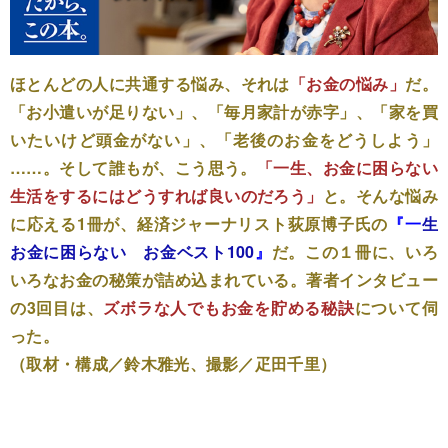
ほとんどの人に共通する悩み、それは
「お金の悩み」
だ。
「お小遣いが足りない」、「毎月家計が赤字」、「家を買
いたいけど頭金がない」、「老後のお金をどうしよう」
……。そして誰もが、こう思う。
「一生、お金に困らない
生活をするにはどうすれば良いのだろう」
と。そんな悩み
に応える1冊が、経済ジャーナリスト荻原博子氏の
『
一
生
お金に困らない お金ベスト100
』
だ。この１冊に、いろ
いろなお金の秘策が詰め込まれている。著者インタビュー
の3回目は、
ズボラな人でもお金を貯める秘訣
について伺
った。
（取材・構成／鈴木雅光、撮影／疋田千里）