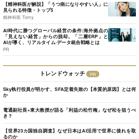
【精神科医が解説】「うつ病になりやすい人」に
見られる特徴・トップ5
精神科医 Tomy
AI時代に勝つグローバル経営の条件:海外拠点の
「見えない経営」からの脱却。「二層ERP」と
AIが導く、リアルタイム·データ統合戦略とは
PR
トレンドウォッチ
Sky執行役員が明かす、SFA定着失敗の【本質的原因】とは何
か
電通副社長×東大教授が語る「利益の松竹梅」なぜ松を狙うべ
き？
【世界23カ国独自調査】なぜ日本はAI活用で世界に後れを取
るのか