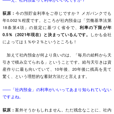
荻原：
今の預貯金利率をご存じですか？ メガバンクでも
年0.002％程度です。ところが社内預金は「労働基準法第
18条第4項」の規定に基づく省令で、
利率の下限が年
0.5％（2021年現在）と決まっているんです。
しかも会社
によっては１％や２％というところも！
加えて社内預金が何より良いのは、「毎月の給料から天
引きで積み立てられる」ということです。給与天引きは資
産作りに最も向いていて、10年後、20年後に残高を見て
驚く、という理想的な蓄財方法だと言えます。
――「社内預金」の利率がいいってあまり知られていない
ですよね。
荻原：
案外そうかもしれません。ただ残念なことに、社内