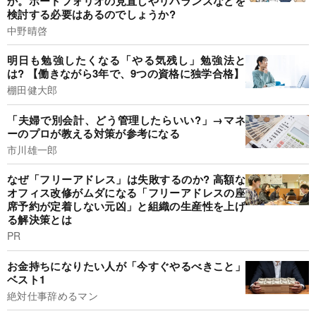
か。ポートフォリオの見直しやリバランスなどを
検討する必要はあるのでしょうか?
中野晴啓
明日も勉強したくなる「やる気残し」勉強法と
は? 【働きながら3年で、9つの資格に独学合格】
棚田健大郎
「夫婦で別会計、どう管理したらいい?」→マネ
ーのプロが教える対策が参考になる
市川雄一郎
なぜ「フリーアドレス」は失敗するのか? 高額な
オフィス改修がムダになる「フリーアドレスの座
席予約が定着しない元凶」と組織の生産性を上げ
る解決策とは
PR
お金持ちになりたい人が「今すぐやるべきこと」
ベスト1
絶対仕事辞めるマン