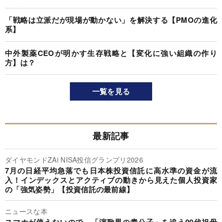
「戦略は立派だが現場が動かない」を解決する【PMOの進化
系】
中外製薬CEOが明かす生存戦略と【変化に強い組織の作り
方】は？
一覧を見る
最新記事
ダイヤモンドZAi NISA投信グランプリ2026
7月の日経平均急落でも日本株投資信託に高水準の資金が流
入！インデックスとアクティブの動きから見えた個人投資家
の「強気姿勢」【投資信託の最前線】
ニュースな本
スマホが使えないので…「演歌界の貴公子」を追う90代祖母