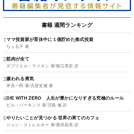
書籍 週間ランキング
ママ投資家が育休中に１億貯めた株式投資
ちょる子 著
筋肉が全て
ガブリエル・ライオン 著/御立英史 訳
嫌われる勇気
岸見一郎 著/古賀史健 著
DIE WITH ZERO 人生が豊かになりすぎる究極のルール
ビル・パーキンス 著/児島 修 訳
やりたいことが見つかる 世界の果てのカフェ
ジョン・ストレルキー 著/鹿田昌美 訳