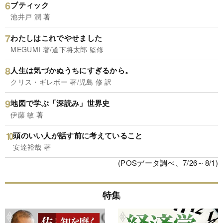
ブティック
池井戸 潤 著
わたしはこれでやせました
MEGUMI 著/道下将太郎 監修
人生は気づかぬうちにすぎるから。
クリス・ギレボー 著/児島 修 訳
地図で学ぶ「深読み」世界史
伊藤 敏 著
頭のいい人が話す前に考えていること
安達裕哉 著
(POSデータ調べ、7/26～8/1)
特集