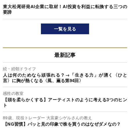
東大松尾研発AI企業に取材！AI投資を利益に転換する三つの
要諦
一覧を見る
最新記事
続・続朝ドライフ
人は何のためなら頑張れる？→「生きる力」が湧く〈ひと
言〉に胸が熱くなる〈風、薫る第94回〉
感性の教室
【頭を柔らかくする】アーティストのように考える3つのヒン
ト
89歳、現役トレーダー 大富豪シゲルさんの教え
【NG習慣】パッと見の印象で株を買うのはなぜダメなの？