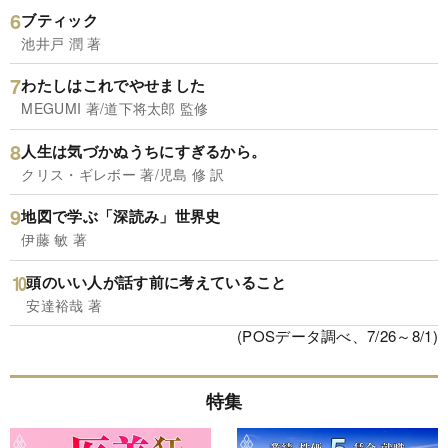
ブティック
池井戸 潤 著
わたしはこれでやせました
MEGUMI 著/道下将太郎 監修
人生は気づかぬうちにすぎるから。
クリス・ギレボー 著/児島 修 訳
地図で学ぶ「深読み」世界史
伊藤 敏 著
頭のいい人が話す前に考えていること
安達裕哉 著
(POSデータ調べ、7/26～8/1)
特集