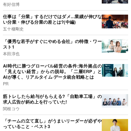
有好信博
仕事は「分業」するだけではダメ...業績が伸びな
い分業・伸びる分業の差とは?(中編)
五十棲剛史
「優秀な若手がすぐにやめる会社」の特徴・ワー
スト1
本田淳也
AI時代に勝つグローバル経営の条件:海外拠点の
「見えない経営」からの脱却。「二層ERP」と
AIが導く、リアルタイム·データ統合戦略とは
PR
筋トレしたら給与がもらえる?「自動車工場」の
求人広告が斜め上を行っていた!
関根コウ
「チームの立て直し」がうまいリーダーが必ずや
っていること・ベスト3