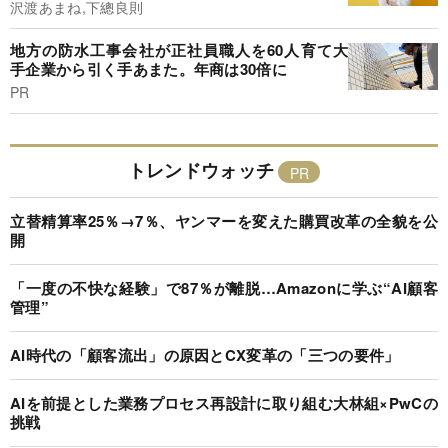
沢渡あまね,下總良則
地方の防水工事会社が正社員職人を60人育て大
手企業から引く手あまた。年商は30倍に
PR
トレンドウォッチ
立替精算率25％→7％、ヤンマーを変えた購買改革の全貌を公
開
「一度の不快な経験」で87％が離脱…Amazonに学ぶ“AI顧客
管理”
AI時代の「顧客流出」の原因とCX変革の「三つの要件」
AIを前提とした業務プロセス再設計に取り組む大林組×PwCの
挑戦