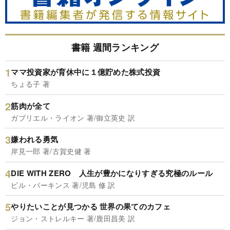
書籍 週間ランキング
ママ投資家が育休中に１億貯めた株式投資
ちょる子 著
筋肉が全て
ガブリエル・ライオン 著/御立英史 訳
嫌われる勇気
岸見一郎 著/古賀史健 著
DIE WITH ZERO 人生が豊かになりすぎる究極のルール
ビル・パーキンス 著/児島 修 訳
やりたいことが見つかる 世界の果てのカフェ
ジョン・ストレルキー 著/鹿田昌美 訳