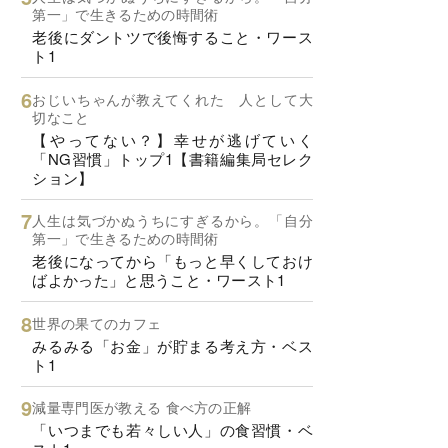
第一」で生きるための時間術
老後にダントツで後悔すること・ワース
ト1
おじいちゃんが教えてくれた 人として大
切なこと
【やってない？】幸せが逃げていく
「NG習慣」トップ1【書籍編集局セレク
ション】
人生は気づかぬうちにすぎるから。「自分
第一」で生きるための時間術
老後になってから「もっと早くしておけ
ばよかった」と思うこと・ワースト1
世界の果てのカフェ
みるみる「お金」が貯まる考え方・ベス
ト1
減量専門医が教える 食べ方の正解
「いつまでも若々しい人」の食習慣・ベ