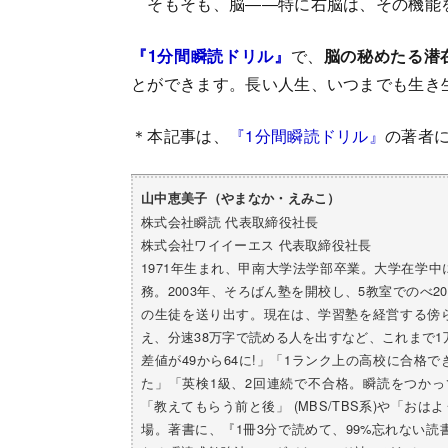
そもそも、脳――特に右脳は、その機能
『1分間瞬読ドリル』
で、
脳の秘めたる潜
とができます。長い人生、いつまでも生き
＊本記事は、
『1分間瞬読ドリル』
の著者
山中恵美子（やまなか・えみこ）
株式会社瞬読 代表取締役社長
株式会社ワイイーエス 代表取締役社長
1971年生まれ、甲南大学法学部卒業。大学在学
務。2003年、そろばん塾を開校し、5教室でのべ2
の生徒を送り出す。現在は、学習塾を経営する傍
え、分速38万字で読める人を出すなど、これまで
差値が49から64に!」「1ランク上の高校に合格
た」「英検1級、2回連続で不合格。瞬読をつか
「教えてもらう前と後」 (MBS/TBS系)や「お
場。著書に、『1冊3分で読めて、99%忘れない読