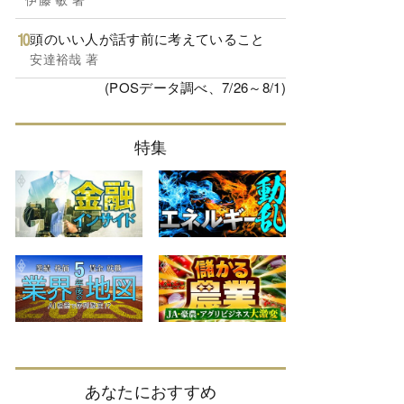
頭のいい人が話す前に考えていること
安達裕哉 著
(POSデータ調べ、7/26～8/1)
特集
あなたにおすすめ