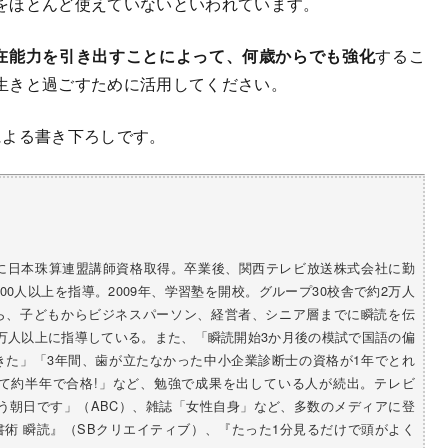
をほとんど使えていないといわれています。
在能力を引き出すことによって、何歳からでも強化
するこ
生きと過ごすために活用してください。
による書き下ろしです。
中に日本珠算連盟講師資格取得。卒業後、関西テレビ放送株式会社に勤
000人以上を指導。2009年、学習塾を開校。グループ30校舎で約2万人
ら、子どもからビジネスパーソン、経営者、シニア層までに瞬読を伝
1万人以上に指導している。また、「瞬読開始3か月後の模試で国語の偏
できた」「3年間、歯が立たなかった中小企業診断士の資格が1年でとれ
って約半年で合格!」など、勉強で成果を出している人が続出。テレビ
はよう朝日です」（ABC）、雑誌「女性自身」など、多数のメディアに登
書術 瞬読』（SBクリエイティブ）、『たった1分見るだけで頭がよく