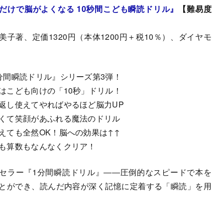
だけで脳がよくなる 10秒間こども瞬読ドリル
』
【難易度
美子著、定価1320円（本体1200円＋税10％）、ダイヤモ
分間瞬読ドリル』シリーズ第3弾！
はこども向けの「10秒」ドリル！
返し使えてやればやるほど脳力UP
くて笑顔があふれる魔法のドリル
えても全然OK！脳への効果は↑↑
も算数もなんなくクリア！
セラー『1分間瞬読ドリル』――圧倒的なスピードで本を
とができ、読んだ内容が深く記憶に定着する「瞬読」を用