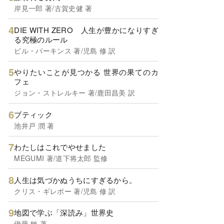
岸見一郎 著/古賀史健 著
DIE WITH ZERO 人生が豊かになりすぎ
る究極のルール
ビル・パーキンス 著/児島 修 訳
やりたいことが見つかる 世界の果てのカ
フェ
ジョン・ストレルキー 著/鹿田昌美 訳
ブティック
池井戸 潤 著
わたしはこれでやせました
MEGUMI 著/道下将太郎 監修
人生は気づかぬうちにすぎるから。
クリス・ギレボー 著/児島 修 訳
地図で学ぶ「深読み」世界史
伊藤 敏 著