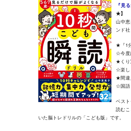
『見る
★】
山中恵
ンド社
★『1
☆今度
★くり
☆楽し
★間違
☆国語
ベスト
読むこ
いた脳トレドリルの「こども版」です。