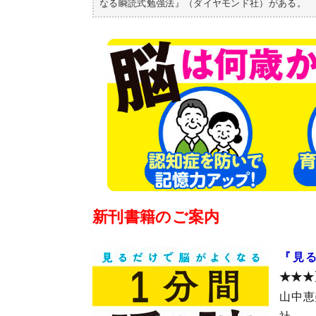
なる瞬読式勉強法』（ダイヤモンド社）がある。
新刊書籍のご案内
『見
★★★
山中恵
社