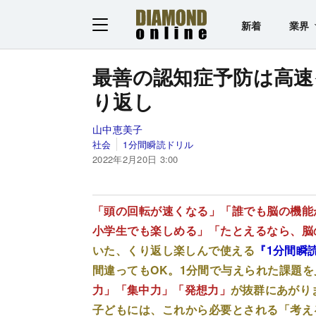
新着
業界
最善の認知症予防は高
り返し
山中恵美子
社会
1分間瞬読ドリル
2022年2月20日 3:00
「頭の回転が速くなる」「誰でも脳の機能
小学生でも楽しめる」「たとえるなら、脳
いた、くり返し楽しんで使える
『1分間瞬
間違ってもOK。1分間で与えられた課題
力」「集中力」「発想力」
が抜群にあがり
子どもには、これから必要とされる
「考え