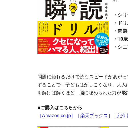
・シリ
・ドリ
・問題
・10
・シニ
問題に触れるだけで読むスピードがあがっ
することで、子どもはかしこくなり、大人
を解けば解くほど、脳に秘められた力が飛
■ご購入はこちらから
［Amazon.co.jp］
［楽天ブックス］
［紀伊