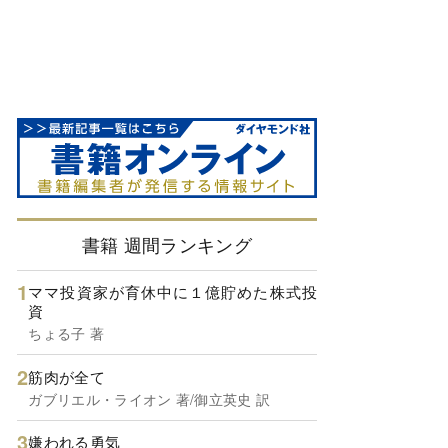
書籍 週間ランキング
ママ投資家が育休中に１億貯めた株式投
資
ちょる子 著
筋肉が全て
ガブリエル・ライオン 著/御立英史 訳
嫌われる勇気