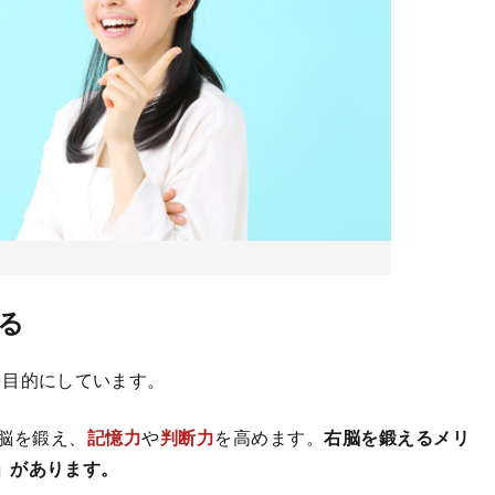
る
を目的にしています。
脳を鍛え、
記憶力
や
判断力
を高めます。
右脳を鍛えるメリ
」があります。