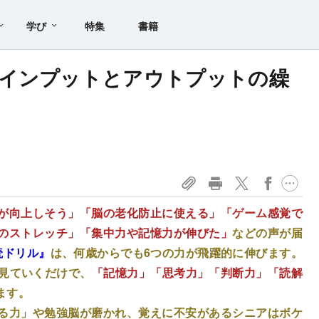
学び
特集
書籍
速インプットとアウトプットの繰
が向上しそう」「脳の老化防止に使える」「ゲーム感覚で
のストレッチ」「集中力や記憶力が伸びた」
などの声が届
読ドリル』
は、何歳からでも6つの力が飛躍的に伸びます。
を見ていくだけで、
「記憶力」「思考力」「判断力」「読解
ます。
る力」
や
勉強脳
が磨かれ、覚えに不安があるシニアは
ボケ