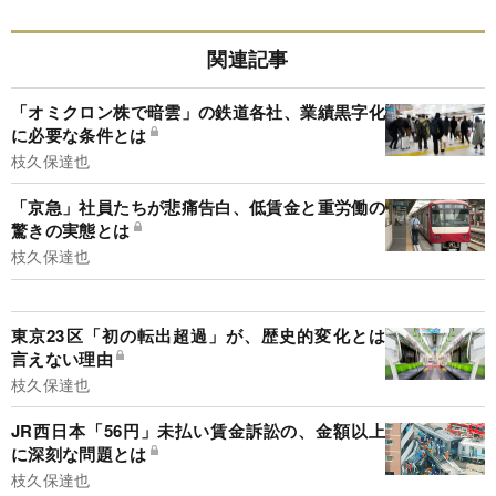
関連記事
「オミクロン株で暗雲」の鉄道各社、業績黒字化
に必要な条件とは
枝久保達也
「京急」社員たちが悲痛告白、低賃金と重労働の
驚きの実態とは
枝久保達也
東京23区「初の転出超過」が、歴史的変化とは
言えない理由
枝久保達也
JR西日本「56円」未払い賃金訴訟の、金額以上
に深刻な問題とは
枝久保達也