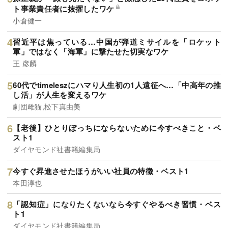
ト事業責任者に抜擢したワケ
小倉健一
習近平は焦っている…中国が弾道ミサイルを「ロケット
軍」ではなく「海軍」に撃たせた切実なワケ
王 彦麟
60代でtimeleszにハマり人生初の1人遠征へ…「中高年の推
し活」が人生を変えるワケ
劇団雌猫,松下真由美
【老後】ひとりぼっちにならないために今すべきこと・ベ
スト1
ダイヤモンド社書籍編集局
今すぐ昇進させたほうがいい社員の特徴・ベスト1
本田淳也
「認知症」になりたくないなら今すぐやるべき習慣・ベス
ト1
ダイヤモンド社書籍編集局