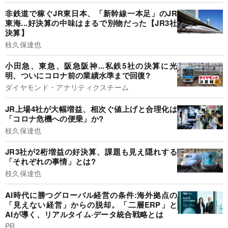
非鉄道で稼ぐJR東日本、「新幹線一本足」のJR
東海...好決算の中味はまるで別物だった【JR3社
決算】
枝久保達也
小田急、東急、阪急阪神...私鉄5社の決算に光
明、ついにコロナ前の業績水準まで回復?
ダイヤモンド・アナリティクスチーム
JR上場4社が大幅増益、相次ぐ値上げと合理化は
「コロナ危機への便乗」か?
枝久保達也
JR3社が2桁増益の好決算、課題も見え隠れする
「それぞれの事情」とは?
枝久保達也
AI時代に勝つグローバル経営の条件:海外拠点の
「見えない経営」からの脱却。「二層ERP」と
AIが導く、リアルタイム·データ統合戦略とは
PR