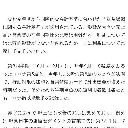
なお今年度から国際的な会計基準に合わせた「収益認識
に関する会計基準」が適用されている。影響が大きい売上
高と営業費の前年同期比の比較は困難だが、利益について
は比較的影響が少ないとされるため、主に利益について比
較して見ていきたい。
第3四半期（10月～12月）は、昨年9月まで猛威をふる
ったコロナ第5波と、今年1月以降の第6波のちょうど狭間
で、行動制限の緩和と自粛解禁ムードで外出機会が増えた
時期だった。そのため四半期単位の鉄道利用者数は各社と
もコロナ禍以降最多を記録した。
赤字にあえぐJR三社も改善の兆しは見えており、例え
ばJR東日本の運輸セグメントの営業損失は第2四半期（7