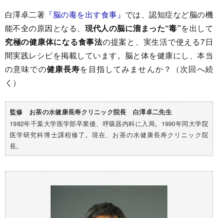
白澤卓二著
『脳の毒を出す食事』
では、認知症など脳の機
能不全の原因となる、
現代人の脳に溜まった“毒”
を出して
究極の健康体になる食事法
の提案と、実生活で使える7日
間実践レシピを掲載しています。脳と体を健康にし、本当
の意味での
健康長寿
を目指してみませんか？（次回へ続
く）
監修 お茶の水健康長寿クリニック院長 白澤卓二先生
1982年千葉大学医学部卒業後、呼吸器内科に入局。1990年同大学院
医学研究科博士課程修了。現在、お茶の水健康長寿クリニック院
長。