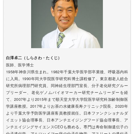
白澤卓二（しらさわ・たくじ）
医師、医学博士
1958年神奈川県生まれ。1982年千葉大学医学部卒業後、呼吸器内科
に入局。1990年同大学院医学研究科博士課程修了。東京都老人総合
研究所病理部門研究員、同神経生理部門室長、分子老化研究グルー
プリーダー、老化ゲノムバイオマーカー研究チームリーダーを経
て、2007年より2015年まで順天堂大学大学院医学研究科加齢制御医
学講座教授。2017年よりお茶の水健康長寿クリニック院長、2020年
より千葉大学予防医学講座客員教授就任。日本ファンクショナルダ
イエット協会理事長、日本アンチエイジングフード協会理事長、ア
ンチエイジングサイエンスCEOも務める。
専門は寿命制御遺伝子の
分子遺伝学、アルツハイマー病の分子生物学、アスリートの遺伝子