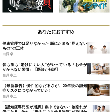
あなたにおすすめ
健康管理では足りなかった 脳にたまる“見えない
もの”の正体
白澤卓二
骨も歯も“老けにくい人”がやっている「お金が
かからない習慣」【医師が解説】
白澤卓二
【最新報告】慢性的なだるさが、20年後の認知
症リスクにつながっていた!
白澤卓二
【認知症専門医が指摘】集中できない・物忘れが
気になる...それ、“脳をにぶらせる物質”が原因か