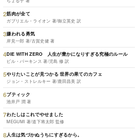
ちょる子 著
筋肉が全て
ガブリエル・ライオン 著/御立英史 訳
嫌われる勇気
岸見一郎 著/古賀史健 著
DIE WITH ZERO 人生が豊かになりすぎる究極のルール
ビル・パーキンス 著/児島 修 訳
やりたいことが見つかる 世界の果てのカフェ
ジョン・ストレルキー 著/鹿田昌美 訳
ブティック
池井戸 潤 著
わたしはこれでやせました
MEGUMI 著/道下将太郎 監修
人生は気づかぬうちにすぎるから。