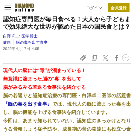
ログイン
認知症専門医が毎日食べる！
大人から子どもま
で効果絶大な
世界が認めた日本の国民食とは？
白澤卓二:
医学博士
健康
脳の毒を出す食事
2022年4月17日 4:05
現代人の脳には“毒”が溜まっている！
無意識に溜まった脳の“毒”を出して
脳がみるみる若返る食事法を紹介する
脳の若返りと認知症治療の専門医・白澤卓二医師の話題書
『脳の毒を出す食事』
では、現代人の脳に溜まった毒を出
し、脳の機能を上げる食事法を紹介しています。
今回は、あまり知られていない、認知症のきっかけとなり
うる骨粗しょう症予防や、成長期の骨の発達にも役立つ食