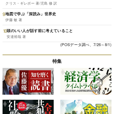
クリス・ギレボー 著/児島 修 訳
地図で学ぶ「深読み」世界史
伊藤 敏 著
頭のいい人が話す前に考えていること
安達裕哉 著
(POSデータ調べ、7/26～8/1)
特集