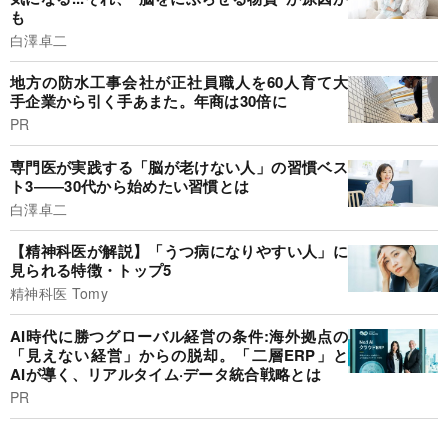
も
白澤卓二
地方の防水工事会社が正社員職人を60人育て大
手企業から引く手あまた。年商は30倍に
PR
専門医が実践する「脳が老けない人」の習慣ベス
ト3――30代から始めたい習慣とは
白澤卓二
【精神科医が解説】「うつ病になりやすい人」に
見られる特徴・トップ5
精神科医 Tomy
AI時代に勝つグローバル経営の条件:海外拠点の
「見えない経営」からの脱却。「二層ERP」と
AIが導く、リアルタイム·データ統合戦略とは
PR