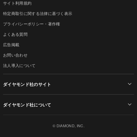
サイト利用規約
特定商取引に関する法律に基づく表示
プライバシーポリシー・著作権
よくある質問
広告掲載
お問い合わせ
法人導入について
ダイヤモンド社のサイト
Diamond Online(English)
ダイヤモンド社について
週刊ダイヤモンド
ダイヤモンド社TOP
DIAMONDハーバード・ビジネス・レビュー
© DIAMOND, INC.
会社概要
ダイヤモンドZAi（デジタル版）