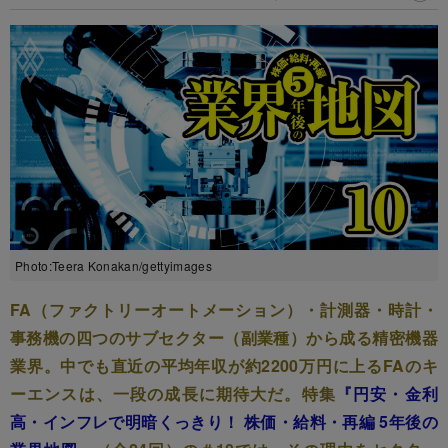
Photo:Teera Konakan/gettyimages
FA（ファクトリーオートメーション）・計測器・時計・
事務機の四つのサブセクター（副業種）から成る精密機器
業界。中でも直近の平均年収が約2200万円に上るFAのキ
ーエンスは、一段の成長に期待大だ。特集
『円安・金利
高・インフレで明暗くっきり！ 株価・給料・再編 5年後の