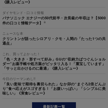
《購入レビュー》
ダイヤモンド・口コミ情報
パナソニック エナジーの50代前半・次長級の年収は？【5000
件の口コミ情報データ】
ニュースな本
クリントンが語ったシロアリ・クモ・人間の「たった1つの共
通点」
これ、買ってよかった！
「色・大きさ・形すべて好み」GUの“収納力ばつぐんショル
ダー”お薬手帳や処方薬がピッタリ入る！「重宝しています」
「サッと出かけるのに最適」《購入レビュー》
今日のリーマンめし!!
「良い意味で期待を裏切られた」なか卯の“まぐろ2倍どんぶ
り”食べ応えがスゴすぎる！「お腹いっぱい」「シンプルに美
味しい」《実食レビュー》
最新記事一覧