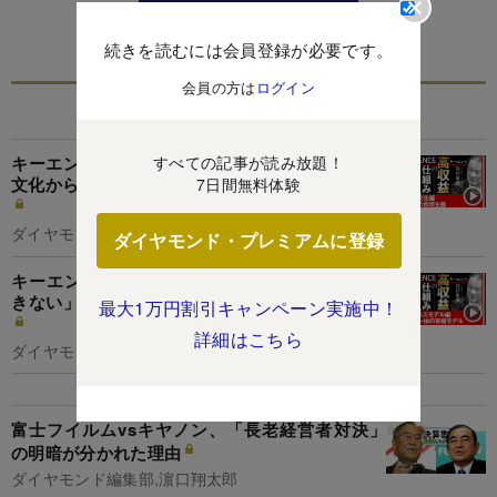
この特集を見る
続きを読むには会員登録が必要です。
会員の方は
ログイン
関連記事
すべての記事が読み放題！
キーエンス「Yシャツは絶対に白」「接待なし」
文化から超高収益が生まれる納得の理由【動画】
7日間無料体験
ダイヤモンド編集部
ダイヤモンド・プレミアムに登録
キーエンス営業利益率50％の仕組みを「マネで
きない」理由、OB・アナリストが解説【動画】
最大1万円割引キャンペーン実施中！
詳細はこちら
ダイヤモンド編集部
富士フイルムvsキヤノン、「長老経営者対決」
の明暗が分かれた理由
ダイヤモンド編集部,濵口翔太郎