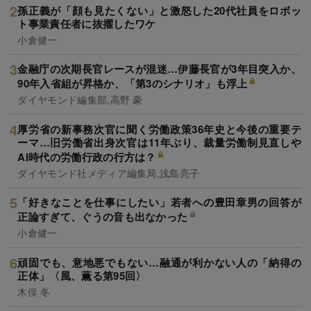
孫正義が「顔も見たくない」と激怒した20代社員をロボッ
ト事業責任者に抜擢したワケ
小倉健一
金融庁の次期長官レースが混迷…伊藤長官が3年目突入か、
90年入省組が昇格か、「第3のシナリオ」も浮上
ダイヤモンド編集部,高野 豪
厚労省の新事務次官に聞く労働政策36年史と今後の重要テ
ーマ…旧労働省出身次官は11年ぶり、裁量労働制見直しや
AI時代の労働行政の行方は？
ダイヤモンド社メディア編集局,浅島亮子
「好きなことを仕事にしたい」若者への豊田章男の回答が
正論すぎて、ぐうの音も出なかった
小倉健一
頑固でも、意地悪でもない…融通が利かない人の「納得の
正体」〈風、薫る第95回〉
木俣 冬