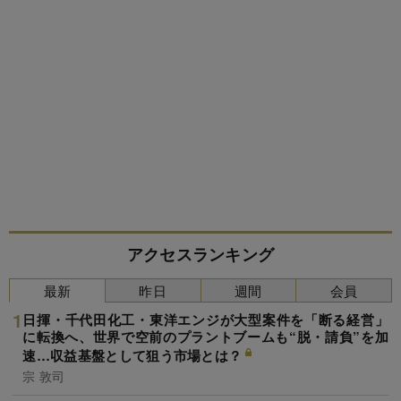
アクセスランキング
最新
昨日
週間
会員
日揮・千代田化工・東洋エンジが大型案件を「断る経営」
に転換へ、世界で空前のプラントブームも“脱・請負”を加
速…収益基盤として狙う市場とは？
宗 敦司