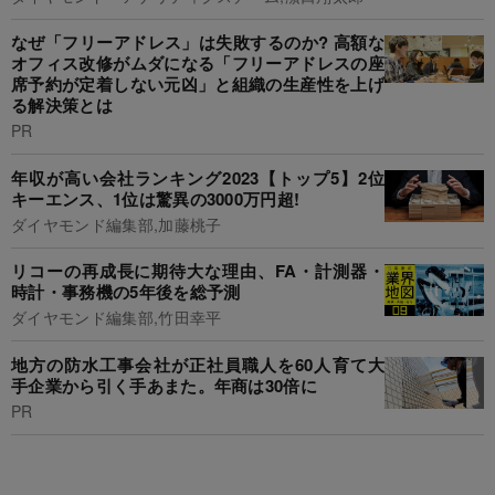
なぜ「フリーアドレス」は失敗するのか? 高額な
オフィス改修がムダになる「フリーアドレスの座
席予約が定着しない元凶」と組織の生産性を上げ
る解決策とは
PR
年収が高い会社ランキング2023【トップ5】2位
キーエンス、1位は驚異の3000万円超!
ダイヤモンド編集部,加藤桃子
リコーの再成長に期待大な理由、FA・計測器・
時計・事務機の5年後を総予測
ダイヤモンド編集部,竹田幸平
地方の防水工事会社が正社員職人を60人育て大
手企業から引く手あまた。年商は30倍に
PR