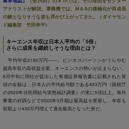
業界地図』
（全24回）の＃10では、その理由をセクター
アナリストが解説。事務機では、M＆Aの積極化が再成長
の鍵となりそうな姿も浮かび上がってきた。（ダイヤモン
ド編集部 竹田幸平）
キーエンス年収は日本人平均の「5倍」
さらに成長を継続しそうな理由とは？
平均年収2183万円――。ビジネスパーソンがうらやむ
超高年収の高収益企業、キーエンスの勢いが止まらない。
6月中旬に同社が提出した有価証券報告書に記載された冒
頭の金額は、日本人の平均給与額である433万円（国税庁
の2020年分民間給与実態統計調査）の実に5倍以上。海外
事業の好調などで2022年3月期は最高益を更新し、年収も
前期より430万円増えて過去最高となった形だ。