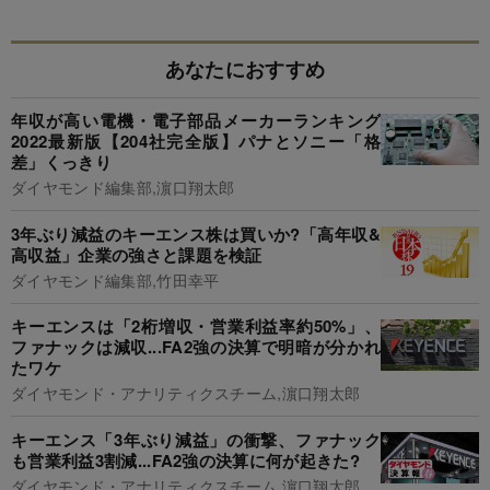
あなたにおすすめ
年収が高い電機・電子部品メーカーランキング
2022最新版【204社完全版】パナとソニー「格
差」くっきり
ダイヤモンド編集部,濵口翔太郎
3年ぶり減益のキーエンス株は買いか?「高年収&
高収益」企業の強さと課題を検証
ダイヤモンド編集部,竹田幸平
キーエンスは「2桁増収・営業利益率約50%」、
ファナックは減収...FA2強の決算で明暗が分かれ
たワケ
ダイヤモンド・アナリティクスチーム,濵口翔太郎
キーエンス「3年ぶり減益」の衝撃、ファナック
も営業利益3割減...FA2強の決算に何が起きた?
ダイヤモンド・アナリティクスチーム,濵口翔太郎