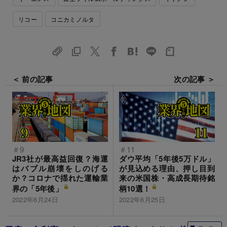
リコー
コニカミノルタ
＜ 前の記事
次の記事 ＞
＃9
＃11
JR3社が最高益回復？海運
ダウ平均「5年後5万ドル」
はバブル崩壊をしのげる
が見込める理由、押し目到
か？コロナで揺れた運輸業
来の米国株・高成長期待銘
界の「5年後」
柄10選！
2022年6月24日
2022年6月25日