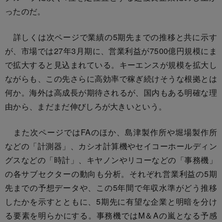
ったのだ。
詳しくは次ページで業績の5期先までの推移と共に示す
が、市場では27年3月期に、営業利益が7500億円規模にま
で拡大すると見込まれている。キーエンスが規模を拡大し
ながらも、この先さらに高効率で稼ぎ続けそうな根拠とは
何か。海外は高成長が期待されるが、国内もある明確な理
由から、まだまだ伸びしろが大きいという。
また次ページではFAのほか、島津製作所や堀場製作所
などの「計測器」、カシオ計算機やセイコーホールディン
グスなどの「時計」、キヤノンやリコーなどの「事務機」
の各サブセクターの動向も分析。それぞれ営業利益の5期
先までの予想データや、この5年間で年収水準がどう推移
したかを示すとともに、5期先に有望な企業と明暗を分け
る要素を明らかにする。事務機ではM＆Aの嵐となる予感