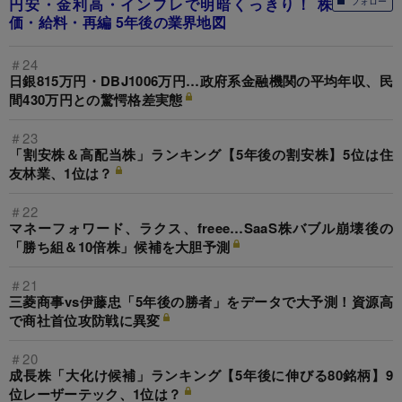
円安・金利高・インフレで明暗くっきり！ 株
フォロー
価・給料・再編 5年後の業界地図
＃24
日銀815万円・DBJ1006万円…政府系金融機関の平均年収、民
間430万円との驚愕格差実態
＃23
「割安株＆高配当株」ランキング【5年後の割安株】5位は住
友林業、1位は？
＃22
マネーフォワード、ラクス、freee…SaaS株バブル崩壊後の
「勝ち組＆10倍株」候補を大胆予測
＃21
三菱商事vs伊藤忠「5年後の勝者」をデータで大予測！資源高
で商社首位攻防戦に異変
＃20
成長株「大化け候補」ランキング【5年後に伸びる80銘柄】9
位レーザーテック、1位は？