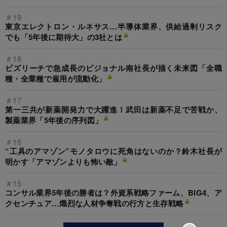
＃19
東京エレクトロン・ルネサス…半導体業界、供給過剰リスク
でも「5年後に期待大」の3社とは
＃18
ビズリーチで急成長のビジョナル南社長が描く未来図「全職
種・全業種で雇用が流動化」
＃17
第一三共が新薬開発力で大躍進！武田は新薬不足で苦戦か、
製薬業界「5年後の序列図」
＃16
“工具のアマゾン”モノタロウに死角はないのか？鈴木社長が
明かす「アマゾンよりも怖い敵」
＃15
コンサル業界5年後の勝者は？外資系戦略ファーム、BIG4、ア
クセンチュア…熾烈な人材争奪戦の行方と生存戦略