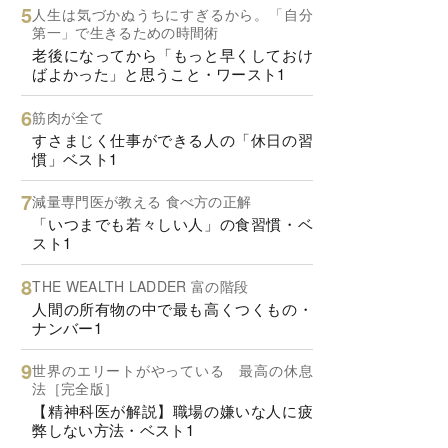
人生は気づかぬうちにすぎるから。「自分
第一」で生きるための時間術
老後になってから「もっと早くしておけ
ばよかった」と思うこと・ワースト1
筋肉が全て
すさまじく仕事ができる人の「休日の習
慣」ベスト1
減量専門医が教える 食べ方の正解
「いつまでも若々しい人」の食習慣・ベ
スト1
THE WEALTH LADDER 富の階段
人間の所有物の中で最も高くつくもの・
ナンバー1
世界のエリートがやっている 最高の休息
法［完全版］
【精神科医が解説】職場の嫌いな人に疲
弊しない方法・ベスト1