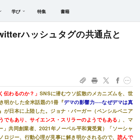
学び
特集
書籍
itterハッシュタグの共通点と
く伝わるのか？」
SNSに潜むウソ拡散のメカニズムを、世
き明かした全米話題の1冊『
デマの影響力──なぜデマは真
』が日本に上陸した。ジョナ・バーガー（ペンシルベニア
うでもあり、サイエンス・スリラーのようでもある
」、マ
」共同創業者、2021年ノーベル平和賞受賞）「ソーシャ
ノロジー、行動心理が見事に解き明かされるので、
読んで