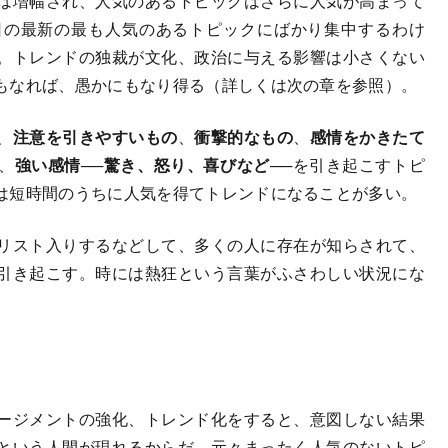
は増幅され、人気のあるトピックはさらに人気が高まって
日の最新の最も人気のあるトピックにばかり集中するわけ
。トレンドの独裁が文化、政治に与える影響は小さくない
もなれば、愚かにもなり得る（詳しくは次の章を参照）。
、
注意を引きやすいもの
、
衝撃的なもの
、
感情をかきたて
、
強い感情──驚き、怒り、喜びなど
──を引き起こすトピ
は短時間のうちに人気を得てトレンドになることが多い。
リスト入りするなどして、多くの人に存在が知らされて、
引き起こす。時には熱狂という言葉がふさわしい状況にな
ージメントの強化、トレンド化をすると、意図しない結果
という人間が現れるからだ。元々まったく人気のないトピ