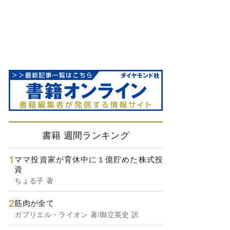
書籍 週間ランキング
ママ投資家が育休中に１億貯めた株式投
資
ちょる子 著
筋肉が全て
ガブリエル・ライオン 著/御立英史 訳