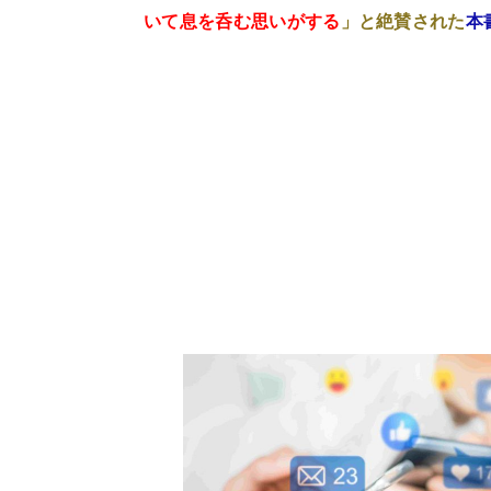
いて息を呑む思いがする
」と絶賛された
本