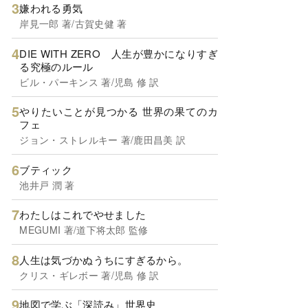
嫌われる勇気
岸見一郎 著/古賀史健 著
DIE WITH ZERO 人生が豊かになりすぎ
る究極のルール
ビル・パーキンス 著/児島 修 訳
やりたいことが見つかる 世界の果てのカ
フェ
ジョン・ストレルキー 著/鹿田昌美 訳
ブティック
池井戸 潤 著
わたしはこれでやせました
MEGUMI 著/道下将太郎 監修
人生は気づかぬうちにすぎるから。
クリス・ギレボー 著/児島 修 訳
地図で学ぶ「深読み」世界史