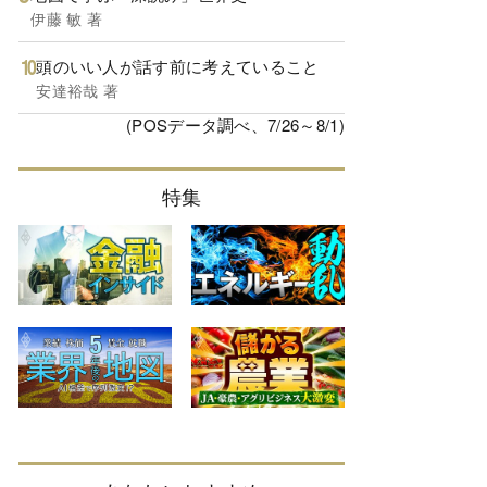
伊藤 敏 著
頭のいい人が話す前に考えていること
安達裕哉 著
(POSデータ調べ、7/26～8/1)
特集