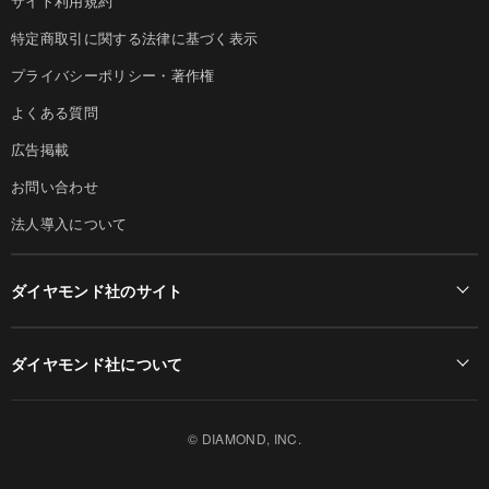
サイト利用規約
特定商取引に関する法律に基づく表示
プライバシーポリシー・著作権
よくある質問
広告掲載
お問い合わせ
法人導入について
ダイヤモンド社のサイト
Diamond Online(English)
ダイヤモンド社について
週刊ダイヤモンド
ダイヤモンド社TOP
DIAMONDハーバード・ビジネス・レビュー
© DIAMOND, INC.
会社概要
ダイヤモンドZAi（デジタル版）