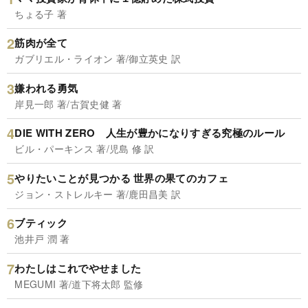
ちょる子 著
筋肉が全て
ガブリエル・ライオン 著/御立英史 訳
嫌われる勇気
岸見一郎 著/古賀史健 著
DIE WITH ZERO 人生が豊かになりすぎる究極のルール
ビル・パーキンス 著/児島 修 訳
やりたいことが見つかる 世界の果てのカフェ
ジョン・ストレルキー 著/鹿田昌美 訳
ブティック
池井戸 潤 著
わたしはこれでやせました
MEGUMI 著/道下将太郎 監修