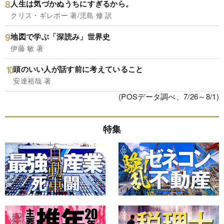
人生は気づかぬうちにすぎるから。
クリス・ギレボー 著/児島 修 訳
地図で学ぶ「深読み」世界史
伊藤 敏 著
頭のいい人が話す前に考えていること
安達裕哉 著
(POSデータ調べ、7/26～8/1)
特集