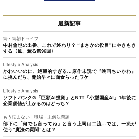
最新記事
続・続朝ドライフ
中村倫也の出番、これで終わり？ “まさかの役目”にやきもき
する〈風、薫る第96回〉
Lifestyle Analysis
かわいいのに、絶望的すぎる…原作未読で『映画ちいかわ』
に挑んだら、開始早々に面食らったワケ
Lifestyle Analysis
ソフトバンクG「巨額AI投資」とNTT「小型国産AI」1年後に
企業価値が上がるのはどっち？
もう悩まない！職場・未解決問題
部下に「何でも言ってね」と言う上司は二流…では、一流が
使う“魔法の質問”とは？