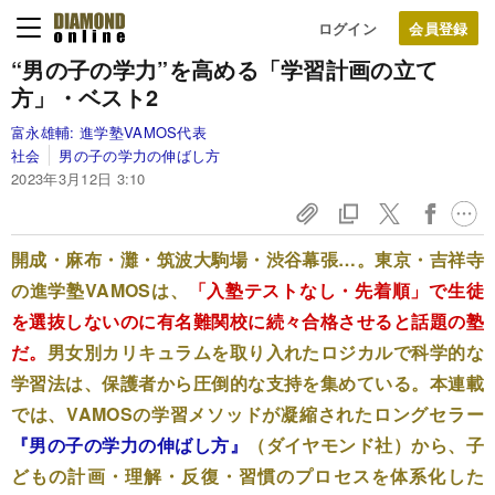
ログイン
“男の子の学力”を高める「学習計画の立て
方」・ベスト2
富永雄輔:
進学塾VAMOS代表
社会
男の子の学力の伸ばし方
2023年3月12日 3:10
開成・麻布・灘・筑波大駒場・渋谷幕張…。東京・吉祥寺
の進学塾VAMOSは、
「入塾テストなし・先着順」で生徒
を選抜しないのに有名難関校に続々合格させると話題の塾
だ。
男女別カリキュラムを取り入れたロジカルで科学的な
学習法は、保護者から圧倒的な支持を集めている。本連載
では、VAMOSの学習メソッドが凝縮されたロングセラー
『男の子の学力の伸ばし方』
（ダイヤモンド社）から、子
どもの計画・理解・反復・習慣のプロセスを体系化した