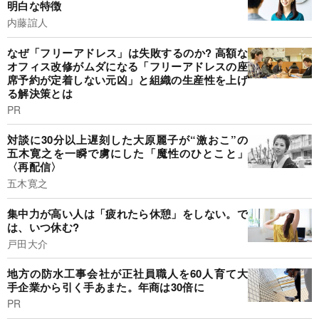
明白な特徴
内藤誼人
なぜ「フリーアドレス」は失敗するのか? 高額な
オフィス改修がムダになる「フリーアドレスの座
席予約が定着しない元凶」と組織の生産性を上げ
る解決策とは
PR
対談に30分以上遅刻した大原麗子が“激おこ”の
五木寛之を一瞬で虜にした「魔性のひとこと」
〈再配信〉
五木寛之
集中力が高い人は「疲れたら休憩」をしない。で
は、いつ休む?
戸田大介
地方の防水工事会社が正社員職人を60人育て大
手企業から引く手あまた。年商は30倍に
PR