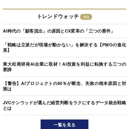
トレンドウォッチ
AI時代の「顧客流出」の原因とCX変革の「三つの要件」
「戦略は立派だが現場が動かない」を解決する【PMOの進化
系】
東大松尾研発AI企業に取材！AI投資を利益に転換する三つの
要諦
【警告】AIプロジェクトの60％が断念、失敗の根本原因と対
策は
JVCケンウッドが選んだ経営判断をラクにするデータ統合戦略
とは
一覧を見る