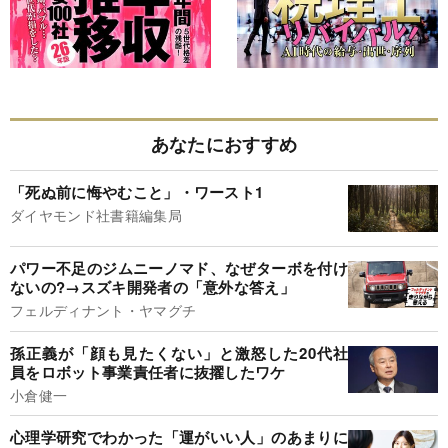
あなたにおすすめ
「死ぬ前に悔やむこと」・ワースト1
ダイヤモンド社書籍編集局
パワー不足のジムニーノマド、なぜターボを付け
ないの?→スズキ開発者の「意外な答え」
フェルディナント・ヤマグチ
孫正義が「顔も見たくない」と激怒した20代社
員をロボット事業責任者に抜擢したワケ
小倉健一
心理学研究でわかった「運がいい人」のあまりに