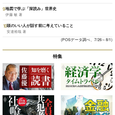
地図で学ぶ「深読み」世界史
伊藤 敏 著
頭のいい人が話す前に考えていること
安達裕哉 著
(POSデータ調べ、7/26～8/1)
特集