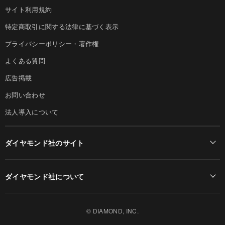
サイト利用規約
特定商取引に関する法律に基づく表示
プライバシーポリシー・著作権
よくある質問
広告掲載
お問い合わせ
法人導入について
ダイヤモンド社のサイト
Diamond Online(English)
ダイヤモンド社について
週刊ダイヤモンド
ダイヤモンド社TOP
DIAMONDハーバード・ビジネス・レビュー
© DIAMOND, INC.
会社概要
ダイヤモンドZAi（デジタル版）