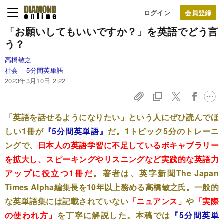
ログイン
「お願いしてもいいですか？」を英語でどう言
う？
高橋敏之
社会
5分間英単語
2023年3月10日 2:22
「英語を話せるようになりたい」という人にぜひ読んでほ
しい1冊が
『5分間英単語』
だ。1トピック5分のトレーニ
ングで、
日本人の英語学習に不足しているボキャブラリー
を拡大し、スピーキングやリスニングなど実践的な英語力
アップに役立つ1冊だ
。著者は、英字新聞The Japan
Times Alpha編集長を10年以上務める高橋敏之氏。一般的
な英単語集には記載されていない
「ニュアンス」
や
「実際
の使われ方」
を丁寧に解説した。本稿では
『5分間英単