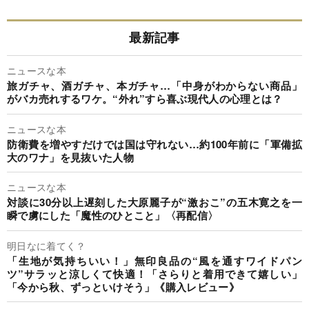
最新記事
ニュースな本
旅ガチャ、酒ガチャ、本ガチャ…「中身がわからない商品」
がバカ売れするワケ。“外れ”すら喜ぶ現代人の心理とは？
ニュースな本
防衛費を増やすだけでは国は守れない…約100年前に「軍備拡
大のワナ」を見抜いた人物
ニュースな本
対談に30分以上遅刻した大原麗子が“激おこ”の五木寛之を一
瞬で虜にした「魔性のひとこと」〈再配信〉
明日なに着てく？
「生地が気持ちいい！」無印良品の“風を通すワイドパン
ツ”サラッと涼しくて快適！「さらりと着用できて嬉しい」
「今から秋、ずっといけそう」《購入レビュー》