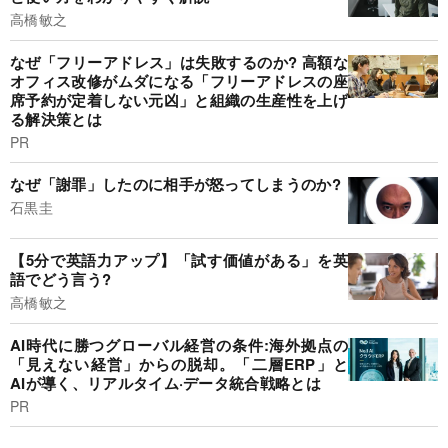
高橋敏之
なぜ「フリーアドレス」は失敗するのか? 高額な
オフィス改修がムダになる「フリーアドレスの座
席予約が定着しない元凶」と組織の生産性を上げ
る解決策とは
PR
なぜ「謝罪」したのに相手が怒ってしまうのか?
石黒圭
【5分で英語力アップ】「試す価値がある」を英
語でどう言う?
高橋敏之
AI時代に勝つグローバル経営の条件:海外拠点の
「見えない経営」からの脱却。「二層ERP」と
AIが導く、リアルタイム·データ統合戦略とは
PR