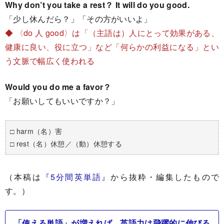
Why don’t you take a rest？ It will do you good.
「少し休んだら？」「その方がいいよ」
◆ 〈do 人 good〉は「（主語は）人にとって効果がある、
健康に良い、役に立つ」など「何らかの利益になる」とい
う文脈で幅広く使われる
Would you do me a favor？
「お願いしてもいいですか？」
□ harm（名）害
□ rest（名）休憩／（動）休憩する
（本稿は
『5分間英単語』
から抜粋・編集したもので
す。）
「使える単語」が増えれば、英語力は飛躍的に伸びる