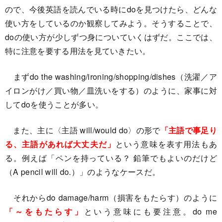
ので、今後英語を読んでいる時にdoを見つけたら、どんな
使い方をしているのか観察してみよう。そうすることで、
doの使い方が少しずつ身についていくはずだ。ここでは、
特に注意を要する用法を見ていきたい。
まずdo the washing/ironing/shopping/dishes（洗濯／ア
イロンがけ／買い物／皿洗いをする）のように、家事に対
してdoを使うことが多い。
また、主に〈主語 will/would do〉の形で
「主語で事足り
る、主語があれば大丈夫だ」
という意味を表す用法もあ
る。例えば「ペンを持っている？ 鉛筆でもよいのだけど
（A pencil will do.）」のようなケースだ。
それからdo damage/harm（損害をもたらす）のように
「～をもたらす」
という意味にも要注意。do me