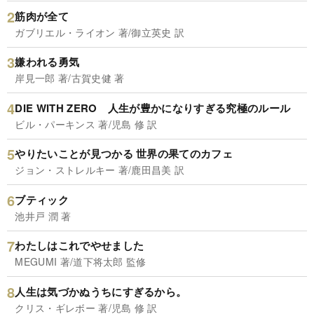
筋肉が全て
ガブリエル・ライオン 著/御立英史 訳
嫌われる勇気
岸見一郎 著/古賀史健 著
DIE WITH ZERO 人生が豊かになりすぎる究極のルール
ビル・パーキンス 著/児島 修 訳
やりたいことが見つかる 世界の果てのカフェ
ジョン・ストレルキー 著/鹿田昌美 訳
ブティック
池井戸 潤 著
わたしはこれでやせました
MEGUMI 著/道下将太郎 監修
人生は気づかぬうちにすぎるから。
クリス・ギレボー 著/児島 修 訳