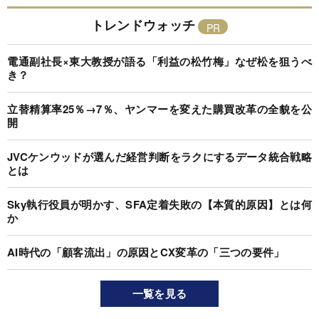
トレンドウォッチ
電通副社長×東大教授が語る「利益の松竹梅」なぜ松を狙うべ
き？
立替精算率25％→7％、ヤンマーを変えた購買改革の全貌を公
開
JVCケンウッドが選んだ経営判断をラクにするデータ統合戦略
とは
Sky執行役員が明かす、SFA定着失敗の【本質的原因】とは何
か
AI時代の「顧客流出」の原因とCX変革の「三つの要件」
一覧を見る