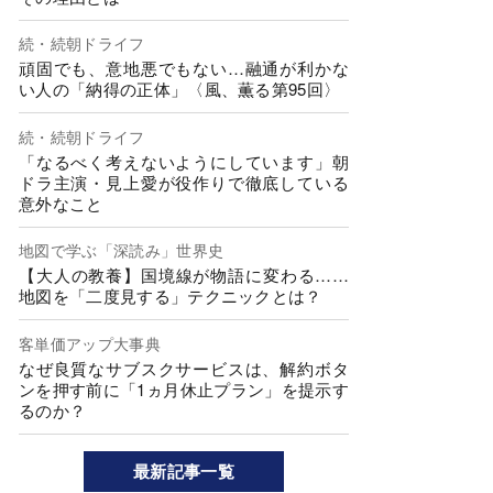
続・続朝ドライフ
頑固でも、意地悪でもない…融通が利かな
い人の「納得の正体」〈風、薫る第95回〉
続・続朝ドライフ
「なるべく考えないようにしています」朝
ドラ主演・見上愛が役作りで徹底している
意外なこと
地図で学ぶ「深読み」世界史
【大人の教養】国境線が物語に変わる……
地図を「二度見する」テクニックとは？
客単価アップ大事典
なぜ良質なサブスクサービスは、解約ボタ
ンを押す前に「1ヵ月休止プラン」を提示す
るのか？
最新記事一覧