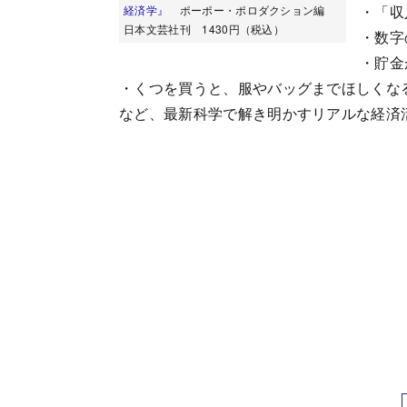
・「収
経済学』
ポーポー・ポロダクション編
日本文芸社刊 1430円（税込）
・数字
・貯金
・くつを買うと、服やバッグまでほしくな
など、最新科学で解き明かすリアルな経済活