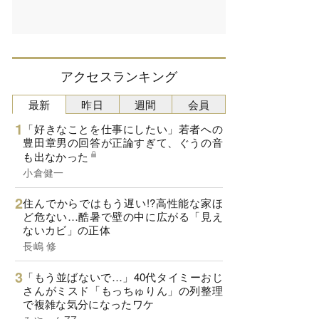
アクセスランキング
最新
昨日
週間
会員
「好きなことを仕事にしたい」若者への
豊田章男の回答が正論すぎて、ぐうの音
も出なかった
小倉健一
住んでからではもう遅い!?高性能な家ほ
ど危ない…酷暑で壁の中に広がる「見え
ないカビ」の正体
長嶋 修
「もう並ばないで…」40代タイミーおじ
さんがミスド「もっちゅりん」の列整理
で複雑な気分になったワケ