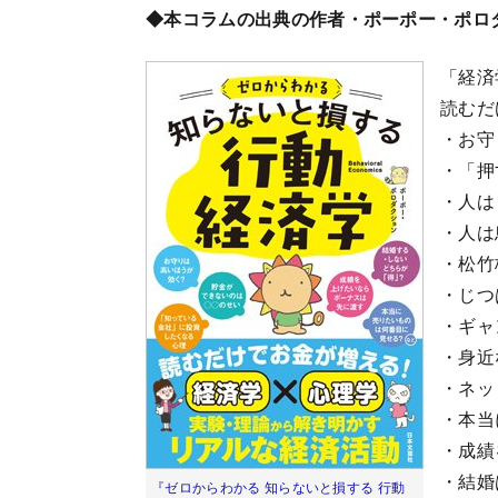
◆本コラムの出典の作者・ポーポー・ポロ
「経済
読むだ
・お守
・「押
・人は
・人は
・松竹
・じつ
・ギャ
・身近
・ネッ
・本当
・成績
・結婚
『ゼロからわかる 知らないと損する 行動