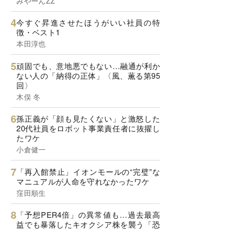
みやーんZZ
今すぐ昇進させたほうがいい社員の特
徴・ベスト1
本田淳也
頑固でも、意地悪でもない…融通が利か
ない人の「納得の正体」〈風、薫る第95
回〉
木俣 冬
孫正義が「顔も見たくない」と激怒した
20代社員をロボット事業責任者に抜擢し
たワケ
小倉健一
「再入館禁止」イオンモールの“完璧”な
マニュアルが人命を守れなかったワケ
窪田順生
「予想PER4倍」の異常値も…過去最高
益でも暴落したキオクシア株を襲う「恐