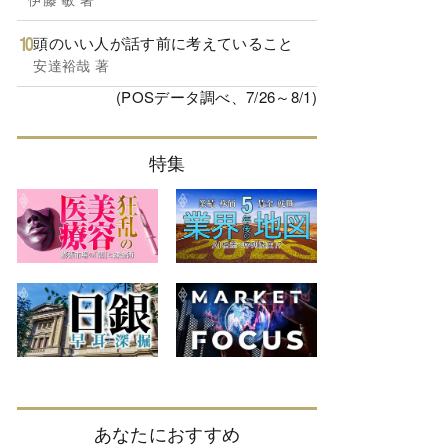
頭のいい人が話す前に考えていること
安達裕哉 著
(POSデータ調べ、7/26～8/1)
特集
あなたにおすすめ