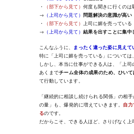
・
（部下から見て）
何度も聞きに行くのは
→
（上司から見て）
問題解決の意識が高い
・
（部下から見て）
上司に媚を売っている
→
（上司から見て）
結果を出すことに集中
こんなふうに、
まったく違った姿に見えて
特に「上司に媚を売っている」については
しかし、本当に仕事ができる人は、「上司
あくまで
チーム全体の成果のため、ひいて
て行動しています。
「継続的に相談し続けられる関係」の相手
の量」も、爆発的に増えていきます。
自力
る
のです。
だからこそ、できる人ほど、さりげなく上