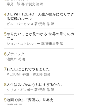
岸見一郎 著/古賀史健 著
DIE WITH ZERO 人生が豊かになりすぎ
る究極のルール
ビル・パーキンス 著/児島 修 訳
やりたいことが見つかる 世界の果てのカ
フェ
ジョン・ストレルキー 著/鹿田昌美 訳
ブティック
池井戸 潤 著
わたしはこれでやせました
MEGUMI 著/道下将太郎 監修
人生は気づかぬうちにすぎるから。
クリス・ギレボー 著/児島 修 訳
地図で学ぶ「深読み」世界史
伊藤 敏 著