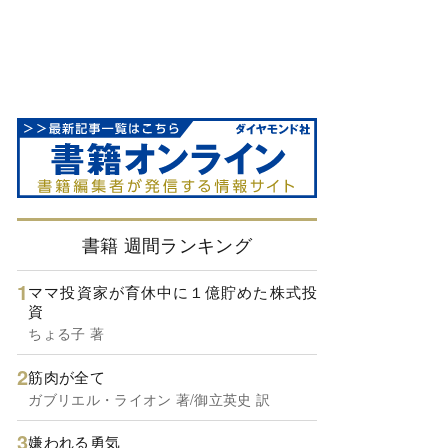
書籍 週間ランキング
ママ投資家が育休中に１億貯めた株式投
資
ちょる子 著
筋肉が全て
ガブリエル・ライオン 著/御立英史 訳
嫌われる勇気